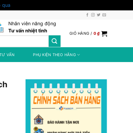
 qua
Nhân viên năng động
Tư vấn nhiệt tình
GIỎ HÀNG /
0
₫
TƯ VẤN
PHỤ KIỆN THEO HÃNG
ch
0 ₫.