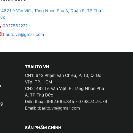
482 Lê Văn Việt, Tăng Nhơn Phú A, Quận 9, TP Thủ
ức
0927862222
tbauto.vn@gmail.com
TBAUTO.VN
CN1: 642 Phạm Văn Chiêu, P. 13, Q. Gò
Vấp, TP. HCM
m
CN2: 482 Lê Văn Việt, P. Tăng Nhơn Phú
A, TP Thủ Đức
Điện thoại:0962.665.345 - 0798.74.75.76
ng
Email:
tbauto.vn@gmail.com
an toàn. Bảo vệ người dùng, làm bằng chứng khi
SẢN PHẨM CHÍNH