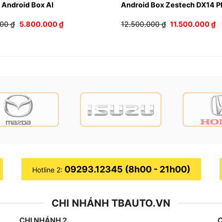
 Android Box AI
Android Box Zestech DX14 P
Giá
Giá
Giá
G
000
₫
5.800.000
₫
12.500.000
₫
11.500.000
₫
gốc
hiện
gốc
h
là:
tại
là:
tạ
6.000.000 ₫.
là:
12.500.000 ₫.
là
5.800.000 ₫.
1
09293.12345 (8h00 - 21h00)
Hotline 2:
CHI NHÁNH TBAUTO.VN
CHI NHÁNH 2
C