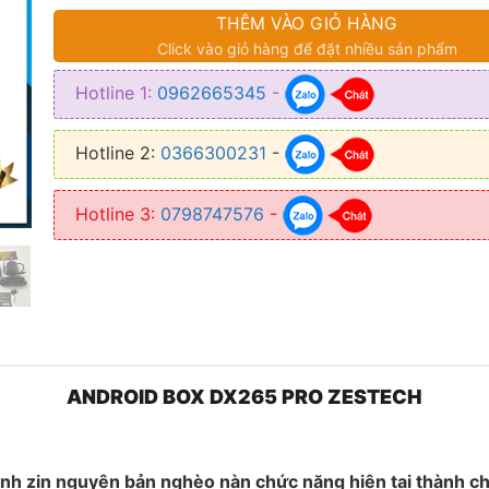
THÊM VÀO GIỎ HÀNG
❥ Model: DX265 Pro
Click vào giỏ hàng để đặt nhiều sản phẩm
❥ Hệ điều hành: Android 10.0
Hotline 1:
0962665345
-
❥ CPU: Qualcommn SDM450
❥ RAM: 4GB
Hotline 2:
0366300231
-
❥ ROM: 64GB
Hotline 3:
0798747576
-
❥ Chip: Octa-Core 1.8Ghz, ARM Cortex A53
❥ Hỗ trợ thẻ nhớ: 128GB
❥ Kích thước: 84mm x 84mm x 17mm
❥ Tặng kèm: Sim 4G free 1 tháng. Thẻ nhớ 16GB. Phần mềm Vie
bản quyền. Camera hành trình
ANDROID BOX DX265 PRO ZESTECH
❥ Bảo hành: 24 tháng
h zin nguyên bản nghèo nàn chức năng hiện tại thành ch