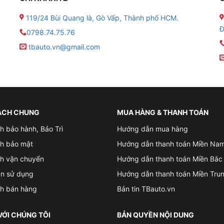
119/24 Bùi Quang là, Gò Vấp, Thành phố HCM.
Tìm hiểu về bộ Android Box DX265 Pro
Đ
0798.74.75.76
tbauto.vn@gmail.com
65 Pro Zestech cho ô tô?
 Không thay màn hình zin
ng USB
ÁCH CHUNG
MUA HÀNG & THANH TOÁN
h bảo hành, Bảo Trì
Hướng dẫn mua hàng
ao
ch bảo mật
Hướng dẫn thanh toán Miền Na
ch vận chuyển
Hướng dẫn thanh toán Miền Bắc
ndroid
ản sử dụng
Hướng dẫn thanh toán Miền Tru
hẩm chuyển đổi đầu tiên tích hợp camera hành trình
ch bán hàng
Bản tin TBauto.vn
 Zestech đầu tiên tích hợp camera hành trình giúp lái xe 
VỚI CHÚNG TÔI
BẢN QUYỀN NỘI DUNG