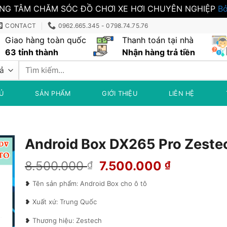
NG TÂM CHĂM SÓC ĐỒ CHƠI XE HƠI CHUYÊN NGHIỆP
Bỏ
CONTACT
0962.665.345 - 0798.74.75.76
Giao hàng toàn quốc
Thanh toán tại nhà
63 tỉnh thành
Nhận hàng trả tiền
Tìm
kiếm:
Ủ
SẢN PHẨM
GIỚI THIỆU
LIÊN HỆ
Android Box DX265 Pro Zeste
Giá
Giá
8.500.000
7.500.000
₫
₫
gốc
hiện
❥ Tên sản phẩm: Android Box cho ô tô
là:
tại
8.500.000 ₫.
là:
❥ Xuất xứ: Trung Quốc
7.500.00
❥ Thương hiệu: Zestech