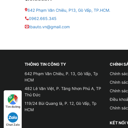
642 Phạm Văn Chiêu, P13, Gò Vấp, TP.HCM.
0962.665.345
tbauto.vn@gmail.com
2. Những lý do nên lựa chọn Android Box DX2
♡ Thao tác lắp đặt dễ dàng – Không tháo lắp –
♡ Chuyển đổi màn hình dễ dàng thông qua cổ
THÔNG TIN CÔNG TY
CHÍNH S
♡ Hoạt động ổn định, mượt mà, cấu hình mạnh
642 Phạm Văn Chiêu, P. 13, Gò Vấp, Tp
Chính sác
HCM
♡ Thiết kế theo dạng hộp nhỏ gọn, thẩm mỹ c
Chính sá
482 Lê Văn Việt, P. Tăng Nhơn Phú A, TP
Chính sá
♡ Đầy đủ các chức năng giống hệt màn hình A
Thủ Đức
Điều kho
119/24 Bùi Quang là, P. 12, Gò Vấp, Tp
3. Bộ Android Box DX265 Pro Zestech là sản p
Tìm đường
Chính sá
HCM
DX265 Pro là dòng Android Box của thương hiệu
KẾT NỐI 
Chat Zalo
xảy ra sự cố