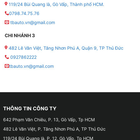
119/24 Bùi Quang là, Gò Vấp, Thành phố HCM.
0798.74.75.76
tbauto.vn@gmail.com
CHI NHÁNH 3
482 Lê Văn Việt, Tăng Nhơn Phú A, Quận 9, TP Thủ Đức
0927862222
tbauto.vn@gmail.com
THÔNG TIN CÔNG TY
642 Phạm Văn Chiêu, P. 13, Gò Vấp, Tp HCM
482 Lê Văn Việt, P. Tăng Nhơn Phú A, TP Thủ Đức
119/24 Bùi Quang là, P. 12, Gò Vấp, Tp HCM