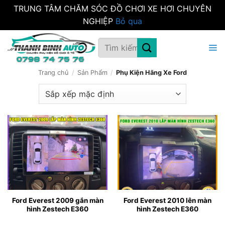
TRUNG TÂM CHĂM SÓC ĐỒ CHƠI XE HƠI CHUYÊN
NGHIỆP
Bỏ qua
Bỏ
Tìm
qua
kiếm:
nội
dung
Trang chủ
/
Sản Phẩm
/
Phụ Kiện Hãng Xe Ford
Ford Everest 2009 gắn màn
Ford Everest 2010 lên màn
hình Zestech E360
hình Zestech E360