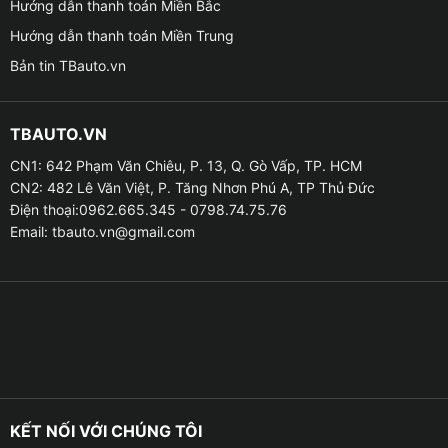
Hướng dẫn thanh toán Miền Bắc
– Chế độ ghi hình: Ghi vòng lặp, lưu trữ khi va chạm
Hướng dẫn thanh toán Miền Trung
(G-Sensor)
Bản tin TBauto.vn
– Hỗ trợ hồng ngoại: Quay rõ nét cả ban đêm
TBAUTO.VN
Thông số camera lùi:
CN1: 642 Phạm Văn Chiêu, P. 13, Q. Gò Vấp, TP. HCM
– Độ phân giải: HD
CN2: 482 Lê Văn Việt, P. Tăng Nhơn Phú A, TP Thủ Đức
Điện thoại:0962.665.345 - 0798.74.75.76
– Hỗ trợ vạch đánh lái: Chính xác, hỗ trợ đỗ xe an toàn
Email:
tbauto.vn@gmail.com
– Chống nước chuẩn IP68: Hoạt động bền bỉ trong mọi
điều kiện thời tiết
KẾT NỐI VỚI CHÚNG TÔI