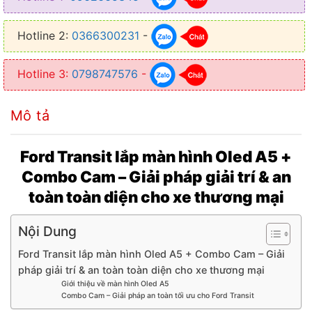
● Hệ điều hành Android 10, giao diện thông minh, linh hoạt
Hotline 2:
0366300231
-
● Kết nối: Bluetooth, Wifi, USB, hỗ trợ SIM 4G LTE
● Bản đồ: VietMap, Google Maps, Navitel đạo lộ và hướng dẫn rõ
Hotline 3:
0798747576
-
ràng
● Ra lệnh giọng nói qua: Trợ lý ảo Kiki, nghe hiểu 3 miền – ra lệnh
Mô tả
rảnh tay an toàn khi lái xe
● Tích hợp cảm biến và camera: Hỗ trợ kết nối camera lùi, camera
Ford Transit lắp màn hình Oled A5 +
hành trình, camera 360 (tuỳ chọn).
Combo Cam – Giải pháp giải trí & an
● Chức năng điều khiển giọng nói: Ra lệnh mở nhạc, gọi điện, chỉ
toàn toàn diện cho xe thương mại
đường bằng tiếng Việt
Nội Dung
Ford Transit lắp màn hình Oled A5 + Combo Cam – Giải
pháp giải trí & an toàn toàn diện cho xe thương mại
Giới thiệu về màn hình Oled A5
Combo Cam – Giải pháp an toàn tối ưu cho Ford Transit