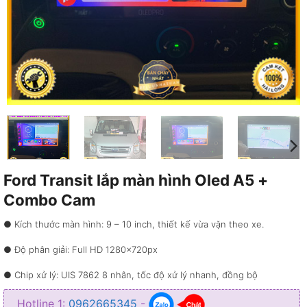
Ford Transit lắp màn hình Oled A5 +
Combo Cam
● Kích thước màn hình: 9 – 10 inch, thiết kế vừa vặn theo xe.
● Độ phân giải: Full HD 1280×720px
● Chip xử lý: UIS 7862 8 nhân, tốc độ xử lý nhanh, đồng bộ
● RAM 2GB / ROM 32GB – Lưu trữ thông tin và ứng dụng dồi dào
Hotline 1:
0962665345
-