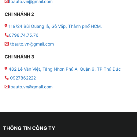
tbauto.vn@gmail.com
● Ra lệnh giọng nói qua: Trợ lý ảo Kiki, nghe hiểu 3
CHI NHÁNH 2
miền – ra lệnh rảnh tay an toàn khi lái xe
119/24 Bùi Quang là, Gò Vấp, Thành phố HCM.
● Tích hợp cảm biến và camera: Hỗ trợ kết nối
0798.74.75.76
camera lùi, camera hành trình, camera 360 (tuỳ chọn).
tbauto.vn@gmail.com
● Chức năng điều khiển giọng nói: Ra lệnh mở nhạc,
CHI NHÁNH 3
gọi điện, chỉ đường bằng tiếng Việt
482 Lê Văn Việt, Tăng Nhơn Phú A, Quận 9, TP Thủ Đức
0927862222
tbauto.vn@gmail.com
THÔNG TIN CÔNG TY