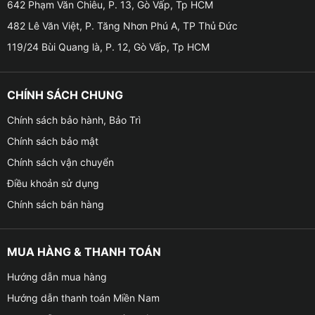
642 Phạm Văn Chiêu, P. 13, Gò Vấp, Tp HCM
482 Lê Văn Việt, P. Tăng Nhơn Phú A, TP Thủ Đức
119/24 Bùi Quang là, P. 12, Gò Vấp, Tp HCM
Combo Cam – Giải pháp an toàn tối ưu cho Ford
CHÍNH SÁCH CHUNG
Transit
Chính sách bảo hành, Bảo Trì
▶ Khi di chuyển bằng xe thương mại cỡ lớn như
Chính sách bảo mật
Transit, việc quan sát toàn cảnh và ghi hình hành trình
Chính sách vận chuyển
là vô cùng quan trọng. Combo Cam đi kèm với Oled
A5 bao gồm camera hành trình và camera lùi, hỗ trợ lái
Điều khoản sử dụng
xe an toàn tuyệt đối.
Chính sách bán hàng
Thông số camera hành trình (trước):
MUA HÀNG & THANH TOÁN
– Độ phân giải: Full HD 1080p
Hướng dẫn mua hàng
– Góc quay: 170° rộng, bao quát toàn cảnh phía trước
Hướng dẫn thanh toán Miền Nam