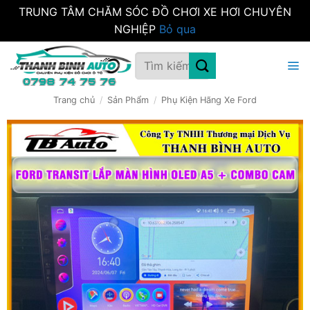
TRUNG TÂM CHĂM SÓC ĐỒ CHƠI XE HƠI CHUYÊN
NGHIỆP
Bỏ qua
Bỏ
Tìm
qua
kiếm:
nội
dung
Trang chủ
/
Sản Phẩm
/
Phụ Kiện Hãng Xe Ford