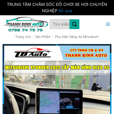
TRUNG TÂM CHĂM SÓC ĐỒ CHƠI XE HƠI CHUYÊN
NGHIỆP
Bỏ qua
Bỏ
Tìm
qua
kiếm:
nội
dung
Trang chủ
/
Sản Phẩm
/
Phụ Kiện Hãng Xe Mitsubishi