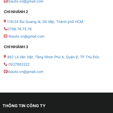
tbauto.vn@gmail.com
– Tấm nền IPS chống lóa, hiển thị rõ ngay cả khi đi
dưới nắng.
CHI NHÁNH 2
119/24 Bùi Quang là, Gò Vấp, Thành phố HCM.
– Kích thước lớn, thao tác cảm ứng mượt mà, giao diện
icon to, dễ sử dụng.
0798.74.75.76
tbauto.vn@gmail.com
Giải trí đa phương tiện
CHI NHÁNH 3
– Xem YouTube, nghe nhạc, xem phim trực tiếp trên
482 Lê Văn Việt, Tăng Nhơn Phú A, Quận 9, TP Thủ Đức
màn hình.
0927862222
– RAM 2GB, ROM 32GB, chip xử lý mượt mà, không
tbauto.vn@gmail.com
giật lag.
THÔNG TIN CÔNG TY