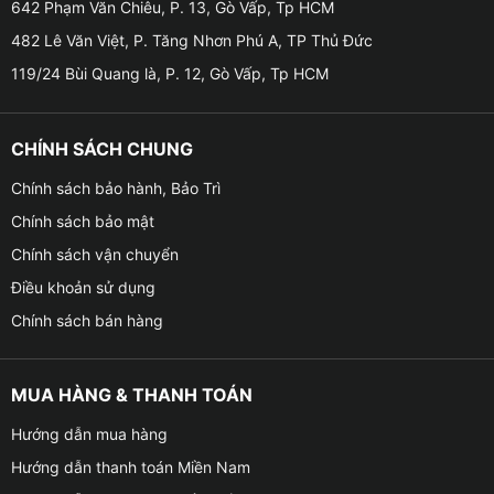
642 Phạm Văn Chiêu, P. 13, Gò Vấp, Tp HCM
482 Lê Văn Việt, P. Tăng Nhơn Phú A, TP Thủ Đức
119/24 Bùi Quang là, P. 12, Gò Vấp, Tp HCM
CHÍNH SÁCH CHUNG
Chính sách bảo hành, Bảo Trì
Chính sách bảo mật
Chính sách vận chuyển
Ra lệnh giọng nói tiếng Việt
Điều khoản sử dụng
– Gọi điện, mở nhạc, tìm đường… chỉ bằng khẩu lệnh.
Chính sách bán hàng
– Hỗ trợ lái xe rảnh tay, an toàn hơn.
MUA HÀNG & THANH TOÁN
Dẫn đường thông minh
Hướng dẫn mua hàng
– Tích hợp bản đồ VietMap, Google Maps, Navitel.
Hướng dẫn thanh toán Miền Nam