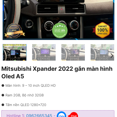
Mitsubishi Xpander 2022 gắn màn hình
Oled A5
● Màn hình: 9 – 10 inch QLED HD
● Ram 2GB, Bộ nhớ 32GB
● Tấm nền QLED 1280×720
● Hỗ trợ sim 4G, Wifi 5G
Hotline 1:
0962665345
-