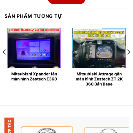
▶ Thông số kỹ thuật màn hình Oled A5:
SẢN PHẨM TƯƠNG TỰ
● Màn hình: 9 – 10 inch QLED HD
● Ram 2GB, Bộ nhớ 32GB
● Tấm nền QLED 1280×720
● Hỗ trợ sim 4G, Wifi 5G
Mitsubishi Xpander lên
Mitsubishi Attrage gắn
● CPU : TS18, 8 nhân 64bit
màn hình Zestech E360
màn hình Zestech ZT 2K
360 Bản Base
● Kết nối: Apple Carplay, Bluetooth, Wifi, Sim 4G
● Hỗ trợ Camera lùi, camera hành trình, cảm biến áp
suất lốp
● Bảo hành 18 tháng chính hãng