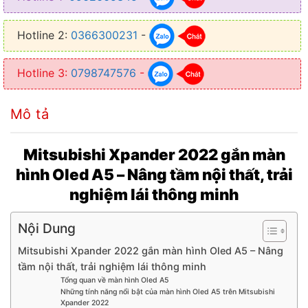
● CPU : TS18, 8 nhân 64bit
Hotline 2:
0366300231
-
● Kết nối: Apple Carplay, Bluetooth, Wifi, Sim 4G
● Hỗ trợ Camera lùi, camera hành trình, cảm biến áp suất lốp
Hotline 3:
0798747576
-
● Bảo hành 18 tháng chính hãng
Mô tả
Mitsubishi Xpander 2022 gắn màn
hình Oled A5 – Nâng tầm nội thất, trải
nghiệm lái thông minh
Nội Dung
Mitsubishi Xpander 2022 gắn màn hình Oled A5 – Nâng
tầm nội thất, trải nghiệm lái thông minh
Tổng quan về màn hình Oled A5
Những tính năng nổi bật của màn hình Oled A5 trên Mitsubishi
Xpander 2022