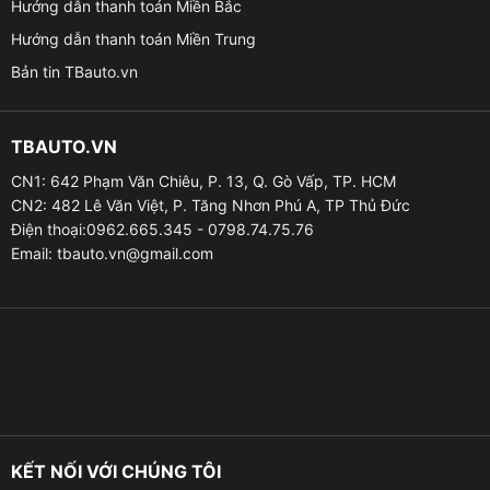
Hướng dẫn thanh toán Miền Bắc
– Bạn sẽ không cần phải lo lắng về đường xá và bạn
Hướng dẫn thanh toán Miền Trung
cũng có thể tự tin khi di chuyển xe.
Bản tin TBauto.vn
– Thiết bị còn sẽ đem đến an toàn tuyệt đối khi bạn
tham gia giao thông, thông qua tính năng cảnh báo
TBAUTO.VN
giao thông và cảnh báo tốc độ.
CN1: 642 Phạm Văn Chiêu, P. 13, Q. Gò Vấp, TP. HCM
CN2: 482 Lê Văn Việt, P. Tăng Nhơn Phú A, TP Thủ Đức
Điện thoại:0962.665.345 - 0798.74.75.76
Email:
tbauto.vn@gmail.com
KẾT NỐI VỚI CHÚNG TÔI