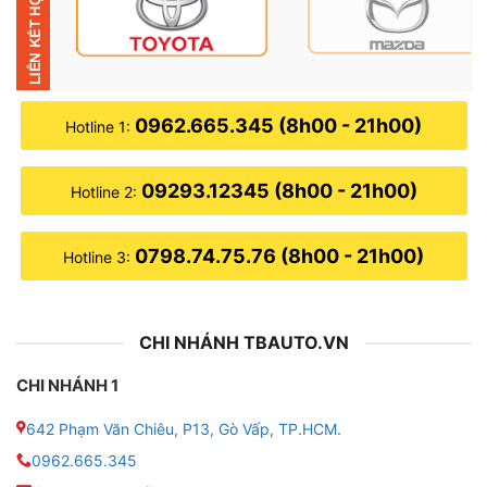
0962.665.345 (8h00 - 21h00)
Hotline 1:
09293.12345 (8h00 - 21h00)
Hotline 2:
0798.74.75.76 (8h00 - 21h00)
Hotline 3:
CHI NHÁNH TBAUTO.VN
CHI NHÁNH 1
Những tính năng nổi bật của màn hình Oled A5 trên
Mitsubishi Xpander 2022
642 Phạm Văn Chiêu, P13, Gò Vấp, TP.HCM.
Màn hình sắc nét – Giao diện thân thiện
0962.665.345