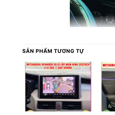
SẢN PHẨM TƯƠNG TỰ
Tổng quan về màn hình Oled 13 inch C