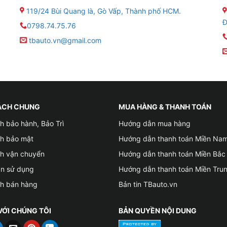
119/24 Bùi Quang là, Gò Vấp, Thành phố HCM.
Đ
0798.74.75.76
 Apple Carplay
tbauto.vn@gmail.com
ÁCH CHUNG
MUA HÀNG & THANH TOÁN
h bảo hành, Bảo Trì
Hướng dẫn mua hàng
 bạn độ thêm âm thanh
ch bảo mật
Hướng dẫn thanh toán Miền Na
era 360
ch vận chuyển
Hướng dẫn thanh toán Miền Bắc
ản sử dụng
Hướng dẫn thanh toán Miền Tru
dây, cảm biến áp suất lốp, camera hành trình
ch bán hàng
Bản tin TBauto.vn
ách hiện đại, dễ sử dụng như một chiếc tablet, hỗ trợ điều
VỚI CHÚNG TÔI
BẢN QUYỀN NỘI DUNG