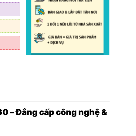
thanh
60 – Đẳng cấp công nghệ &
 suất lốp,