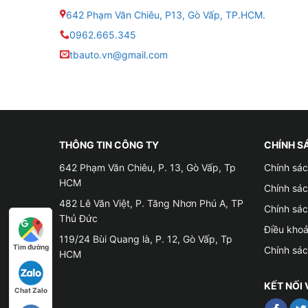
● Chống chói: IPS
642 Phạm Văn Chiêu, P13, Gò Vấp, TP.HCM.
0962.665.345
● Kết nối Internet 4G LTE, Wifi, Bluetooth 5.0,
tbauto.vn@gmail.com
● Âm thanh: DSP với 32 giải tần số EQ
● Màn trang bị quạt tản nhiệt làm mát nhanh
● Dẫn đường Google Maps, Navitel, VietMap
THÔNG TIN CÔNG TY
CHÍNH S
642 Phạm Văn Chiêu, P. 13, Gò Vấp, Tp
Chính sác
● Có cổng quang âm thanh hỗ trợ cực tốt khi
HCM
Chính sá
● Màn hình Android OledPro 13.1inch kèm cam
482 Lê Văn Việt, P. Tăng Nhơn Phú A, TP
Chính sá
Thủ Đức
Điều kho
● Tích hợp Apple CarPlay/Android Auto không 
119/24 Bùi Quang là, P. 12, Gò Vấp, Tp
Tìm đường
Chính sá
HCM
● Giao diện của màn hình thiết kế theo phong c
vô lăng
KẾT NỐI 
Chat Zalo