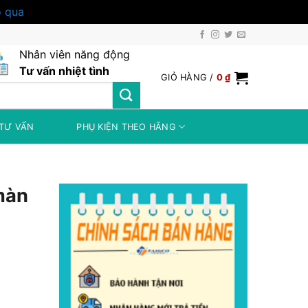
 qua
Nhân viên năng động
Tư vấn nhiệt tình
GIỎ HÀNG /
0
₫
TƯ VẤN
PHỤ KIỆN THEO HÃNG
màn