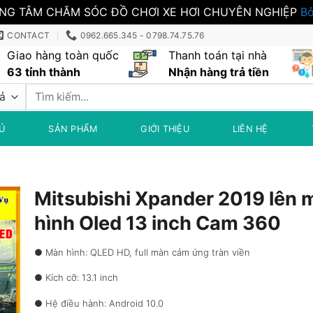
NG TÂM CHĂM SÓC ĐỒ CHƠI XE HƠI CHUYÊN NGHIỆP
Bỏ
CONTACT
0962.665.345 - 0798.74.75.76
Giao hàng toàn quốc
Thanh toán tại nhà
63 tỉnh thành
Nhận hàng trả tiền
Tìm
kiếm:
Ủ
SẢN PHẨM
GIỚI THIỆU
LIÊN HỆ
Mitsubishi Xpander 2019 lên 
hình Oled 13 inch Cam 360
● Màn hình: QLED HD, full màn cảm ứng tràn viền
● Kích cỡ: 13.1 inch
● Hệ điều hành: Android 10.0