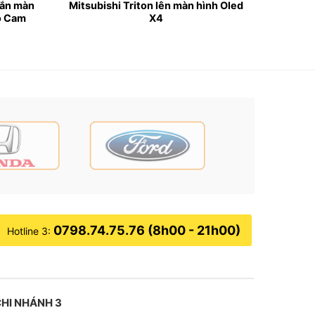
gắn màn
Mitsubishi Triton lên màn hình Oled
o Cam
X4
mỏng, cong 2.5D và công nghệ hiển thị QLED
t lượng hình ảnh rõ nét cả ngày và đêm.
0798.74.75.76 (8h00 - 21h00)
Hotline 3:
HI NHÁNH 3