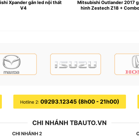
ishi Xpander gắn led nội thất
Mitsubishi Outlander 2017 
V4
hình Zestech Z18 + Comb
hẩm cao cấp của OledPro, sở hữu thiết kế full viền, siêu 
 chuẩn AHD giúp quan sát toàn cảnh xung quanh xe với chấ
am 360
iền
09293.12345 (8h00 - 21h00)
Hotline 2:
CHI NHÁNH TBAUTO.VN
CHI NHÁNH 2
C