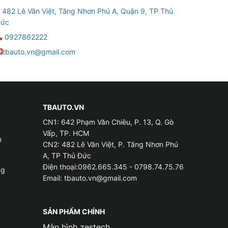
482 Lê Văn Việt, Tăng Nhơn Phú A, Quận 9, TP Thủ
ức
0927862222
tbauto.vn@gmail.com
TBAUTO.VN
CN1: 642 Phạm Văn Chiêu, P. 13, Q. Gò
Vấp, TP. HCM
m
CN2: 482 Lê Văn Việt, P. Tăng Nhơn Phú
A, TP Thủ Đức
Điện thoại:0962.665.345 - 0798.74.75.76
ng
Email:
tbauto.vn@gmail.com
 khiển bằng cảm ứng, giọng nói tiếng Việt hoặc
SẢN PHẨM CHÍNH
Màn hình zestech