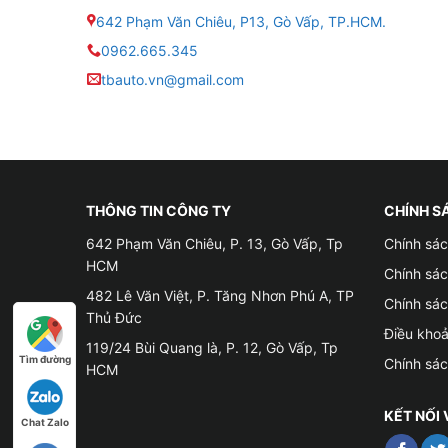
642 Phạm Văn Chiêu, P13, Gò Vấp, TP.HCM.
0962.665.345
tbauto.vn@gmail.com
THÔNG TIN CÔNG TY
CHÍNH S
642 Phạm Văn Chiêu, P. 13, Gò Vấp, Tp
Chính sác
HCM
Chính sá
482 Lê Văn Việt, P. Tăng Nhơn Phú A, TP
Chính sá
Thủ Đức
Điều kho
119/24 Bùi Quang là, P. 12, Gò Vấp, Tp
Tìm đường
Chính sá
HCM
KẾT NỐI 
Chat Zalo