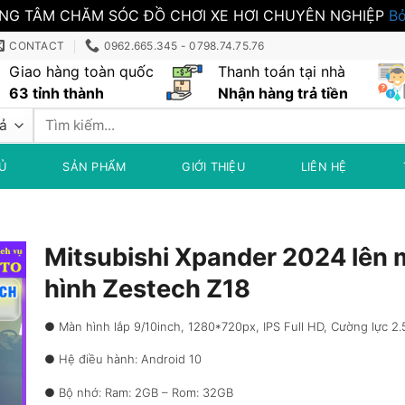
NG TÂM CHĂM SÓC ĐỒ CHƠI XE HƠI CHUYÊN NGHIỆP
Bỏ
CONTACT
0962.665.345 - 0798.74.75.76
Giao hàng toàn quốc
Thanh toán tại nhà
63 tỉnh thành
Nhận hàng trả tiền
Tìm
kiếm:
Ủ
SẢN PHẨM
GIỚI THIỆU
LIÊN HỆ
Mitsubishi Xpander 2024 lên
hình Zestech Z18
● Màn hình lắp 9/10inch, 1280*720px, IPS Full HD, Cường lực 2
● Hệ điều hành: Android 10
● Bộ nhớ: Ram: 2GB – Rom: 32GB