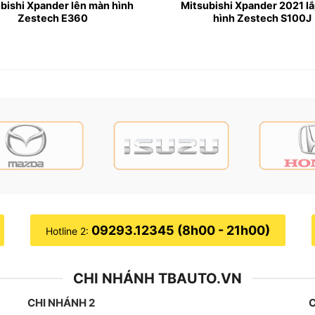
bishi Xpander lên màn hình
Mitsubishi Xpander 2021 l
Zestech E360
hình Zestech S100J
g Việt toàn diện
avitel
e
m cùng lúc
 (tùy chọn), cảm biến áp suất lốp,…
rợ lướt web, xem YouTube không cần điện thoại
09293.12345 (8h00 - 21h00)
Hotline 2:
CHI NHÁNH TBAUTO.VN
CHI NHÁNH 2
C