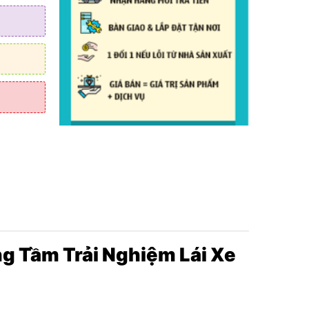
 biến áp
g Tầm Trải Nghiệm Lái Xe
 YouTube