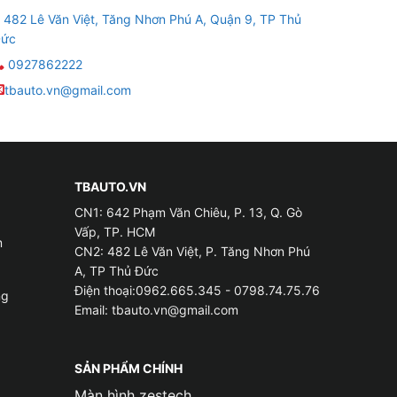
482 Lê Văn Việt, Tăng Nhơn Phú A, Quận 9, TP Thủ
ức
0927862222
tbauto.vn@gmail.com
TBAUTO.VN
CN1: 642 Phạm Văn Chiêu, P. 13, Q. Gò
Vấp, TP. HCM
m
CN2: 482 Lê Văn Việt, P. Tăng Nhơn Phú
A, TP Thủ Đức
Điện thoại:0962.665.345 - 0798.74.75.76
ng
Email:
tbauto.vn@gmail.com
SẢN PHẨM CHÍNH
Màn hình zestech