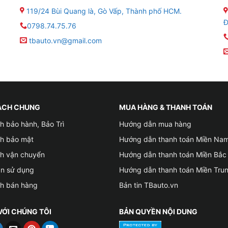
119/24 Bùi Quang là, Gò Vấp, Thành phố HCM.
Đ
0798.74.75.76
tbauto.vn@gmail.com
ÁCH CHUNG
MUA HÀNG & THANH TOÁN
h bảo hành, Bảo Trì
Hướng dẫn mua hàng
ch bảo mật
Hướng dẫn thanh toán Miền Na
ch vận chuyển
Hướng dẫn thanh toán Miền Bắc
ản sử dụng
Hướng dẫn thanh toán Miền Tru
ch bán hàng
Bản tin TBauto.vn
VỚI CHÚNG TÔI
BẢN QUYỀN NỘI DUNG