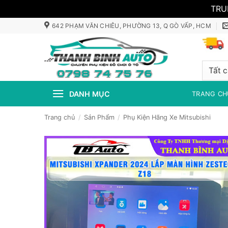
TRU
Bỏ
642 PHẠM VĂN CHIÊU, PHƯỜNG 13, Q GÒ VẤP, HCM
qua
nội
dung
DANH MỤC
TRANG CH
Trang chủ
/
Sản Phẩm
/
Phụ Kiện Hãng Xe Mitsubishi