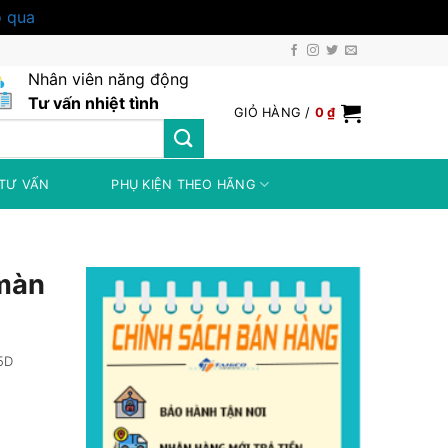
 qua
Nhân viên năng động
Tư vấn nhiệt tình
GIỎ HÀNG /
0
₫
TƯ VẤN
PHỤ KIỆN THEO HÃNG
 màn
.5D