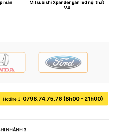
ắp màn
Mitsubishi Xpander gắn led nội thất
V4
0798.74.75.76 (8h00 - 21h00)
Hotline 3:
HI NHÁNH 3