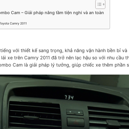
● Tích hợp trợ lý ảo Zestech AI: Điều khiển giọng nói tiếng Việ
minh
mbo Cam – Giải pháp nâng tầm tiện nghi và an toàn
● Kết nối điện thoại: Apple CarPlay, Android Auto không dây
Toyota Camry 2011
ếng với thiết kế sang trọng, khả năng vận hành bền bỉ và k
ợ lái xe trên Camry 2011 đã trở nên lạc hậu so với nhu cầu th
mbo Cam là giải pháp lý tưởng, giúp chiếc xe thêm phần sa