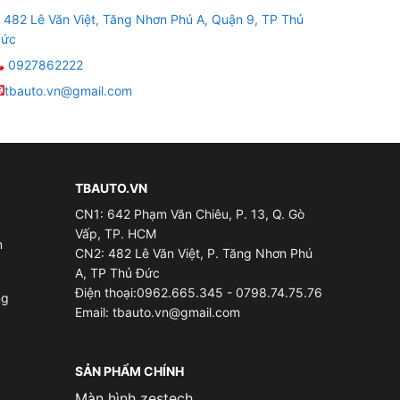
482 Lê Văn Việt, Tăng Nhơn Phú A, Quận 9, TP Thủ
ức
0927862222
tbauto.vn@gmail.com
TBAUTO.VN
CN1: 642 Phạm Văn Chiêu, P. 13, Q. Gò
Vấp, TP. HCM
m
CN2: 482 Lê Văn Việt, P. Tăng Nhơn Phú
A, TP Thủ Đức
Điện thoại:0962.665.345 - 0798.74.75.76
ng
Email:
tbauto.vn@gmail.com
SẢN PHẨM CHÍNH
Màn hình zestech