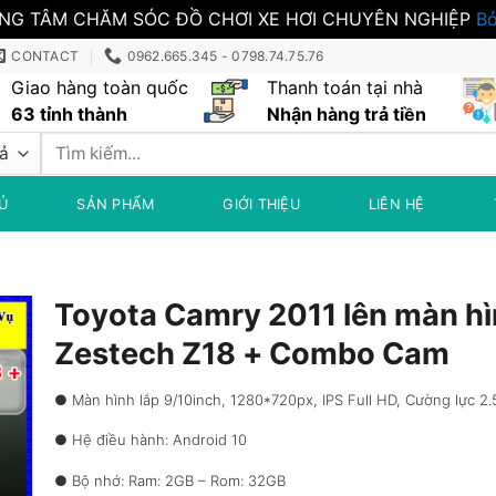
NG TÂM CHĂM SÓC ĐỒ CHƠI XE HƠI CHUYÊN NGHIỆP
Bỏ
CONTACT
0962.665.345 - 0798.74.75.76
Giao hàng toàn quốc
Thanh toán tại nhà
63 tỉnh thành
Nhận hàng trả tiền
Tìm
kiếm:
Ủ
SẢN PHẨM
GIỚI THIỆU
LIÊN HỆ
Toyota Camry 2011 lên màn h
Zestech Z18 + Combo Cam
● Màn hình lắp 9/10inch, 1280*720px, IPS Full HD, Cường lực 2
● Hệ điều hành: Android 10
● Bộ nhớ: Ram: 2GB – Rom: 32GB