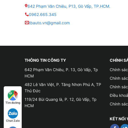
● Tích hợp trợ lý ảo Có – Trợ lý giọng nói tiếng
642 Phạm Văn Chiêu, P13, Gò Vấp, TP.HCM.
0962.665.345
● Dẫn đường: Cài sẵn Vietmap, Google Maps, N
tbauto.vn@gmail.com
● Điều khiển vô lăng: Hỗ trợ giữ nút zin theo x
● Chia đôi màn hình: Có – hỗ trợ chạy đa nhiệ
● Hỗ trợ: Camera lùi, camera 360, camera hành 
THÔNG TIN CÔNG TY
CHÍNH S
642 Phạm Văn Chiêu, P. 13, Gò Vấp, Tp
Chính sác
● Kết nối sim 4G: Có khe cắm sim riêng – hỗ t
HCM
Chính sá
● Âm thanh: Hỗ trợ DSP 32 kênh cho chất lượ
482 Lê Văn Việt, P. Tăng Nhơn Phú A, TP
Chính sá
Thủ Đức
Điều kho
● Tích hợp trợ lý ảo Zestech AI: Điều khiển giọ
119/24 Bùi Quang là, P. 12, Gò Vấp, Tp
Tìm đường
Chính sá
HCM
● Kết nối điện thoại: Apple CarPlay, Android 
KẾT NỐI 
Chat Zalo
● Năm sản xuất: 2024