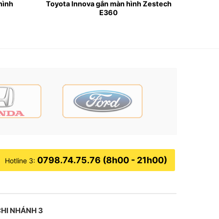
hình
Toyota Innova gắn màn hình Zestech
E360
 nghệ tiên tiến và tính năng thông minh, phù
0798.74.75.76 (8h00 - 21h00)
Hotline 3:
HI NHÁNH 3