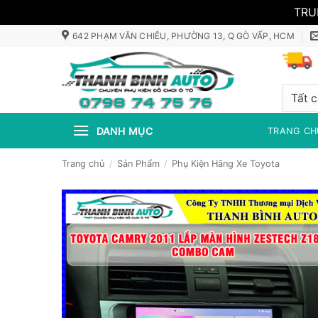
TRU
Bỏ
642 PHẠM VĂN CHIÊU, PHƯỜNG 13, Q GÒ VẤP, HCM
qua
nội
dung
DANH MỤC
TRANG CH
Trang chủ
/
Sản Phẩm
/
Phụ Kiện Hãng Xe Toyota