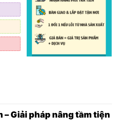
áp suất
– Giải pháp nâng tầm tiện
 YouTube
g động