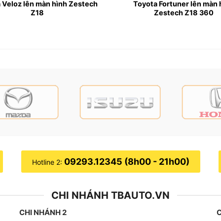
 Veloz lên màn hình Zestech
Toyota Fortuner lên màn 
Z18
Zestech Z18 360
ấp trong phân khúc Android DVD, được trang bị nhiều công
y 2011.
 HD, Cường lực 2.5D
09293.12345 (8h00 - 21h00)
Hotline 2:
CHI NHÁNH TBAUTO.VN
CHI NHÁNH 2
C