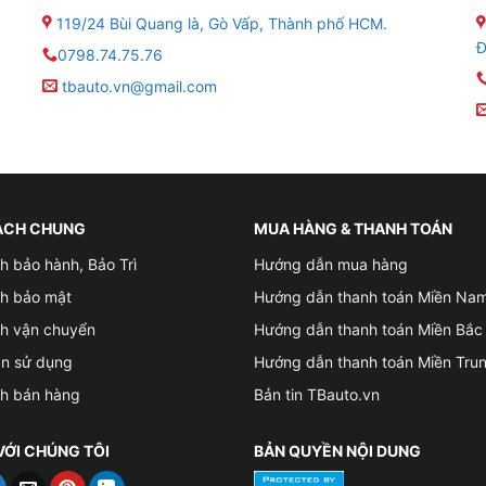
 Việt toàn diện
119/24 Bùi Quang là, Gò Vấp, Thành phố HCM.
Đ
0798.74.75.76
avitel
tbauto.vn@gmail.com
e
m cùng lúc
trình, cảm biến áp suất lốp
ÁCH CHUNG
MUA HÀNG & THANH TOÁN
h bảo hành, Bảo Trì
Hướng dẫn mua hàng
rợ lướt web, xem YouTube không cần điện thoại
ch bảo mật
Hướng dẫn thanh toán Miền Na
ng âm thanh sống động
ch vận chuyển
Hướng dẫn thanh toán Miền Bắc
ản sử dụng
Hướng dẫn thanh toán Miền Tru
ng nói tiếng Việt thông minh
ch bán hàng
Bản tin TBauto.vn
Auto không dây
VỚI CHÚNG TÔI
BẢN QUYỀN NỘI DUNG