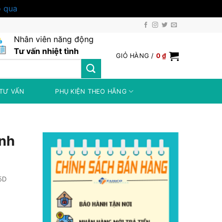
 qua
Nhân viên năng động
Tư vấn nhiệt tình
GIỎ HÀNG /
0
₫
TƯ VẤN
PHỤ KIỆN THEO HÃNG
ình
.5D