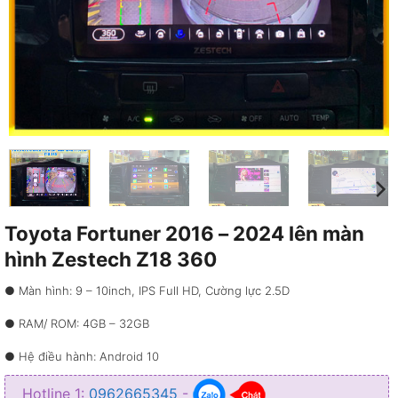
Toyota Fortuner 2016 – 2024 lên màn
hình Zestech Z18 360
● Màn hình: 9 – 10inch, IPS Full HD, Cường lực 2.5D
● RAM/ ROM: 4GB – 32GB
● Hệ điều hành: Android 10
● CPU: UIS7862S
Hotline 1:
0962665345
-