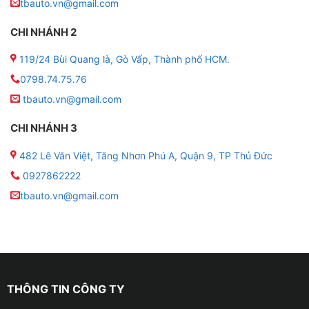
tbauto.vn@gmail.com
● Cổng kết nối USB, AV-in, cổng camera lùi, camera
hành trình, jack zin
CHI NHÁNH 2
● Hỗ trợ CarPlay/Android Auto Có, hỗ trợ kết nối
119/24 Bùi Quang là, Gò Vấp, Thành phố HCM.
không dây
0798.74.75.76
tbauto.vn@gmail.com
● Bảo hành 2 năm chính hãng – 1 đổi 1 trong 12 tháng
đầu
CHI NHÁNH 3
482 Lê Văn Việt, Tăng Nhơn Phú A, Quận 9, TP Thủ Đức
0927862222
tbauto.vn@gmail.com
THÔNG TIN CÔNG TY