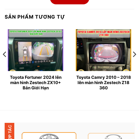
người lái trong việc quan sát, lùi đỗ và di chuyển an
toàn.
SẢN PHẨM TƯƠNG TỰ
▶ Việc lắp đặt màn hình Zestech Z18 360 cho Toyota
Fortuner 2016 được thực hiện nhanh chóng, không cắt
nối dây, giữ nguyên hệ thống điện zin của xe. Mặt
dưỡng theo xe giúp màn hình lắp vừa khít, đảm bảo
tính thẩm mỹ cao, không bị thô hay lệch so với bảng
taplo nguyên bản. Tất cả các chi tiết được hoàn thiện
chỉn chu, hài hòa như từ hãng.
Toyota Fortuner 2024 lên
Toyota Camry 2010 – 2018
màn hình Zestech ZX10+
lên màn hình Zestech Z18
▶ Thông số kỹ thuật:
Bản Giới Hạn
360
● Màn hình: 9 – 10inch, IPS Full HD, Cường lực 2.5D
● RAM/ ROM: 4GB – 32GB
● Hệ điều hành: Android 10