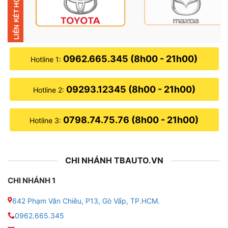
● CPU: UIS7862S
● Chip: Octa-care 2*A75 + 6*A55
● Main: 8*2.0Hz
0962.665.345 (8h00 - 21h00)
Hotline 1:
● Độ phân giải: 1280*720px
09293.12345 (8h00 - 21h00)
Hotline 2:
● Kết nối: Wifi, Bluetooth, Sim 4G
0798.74.75.76 (8h00 - 21h00)
Hotline 3:
● Năm sản xuất: 2025
● Camera 360: Tích hợp sẵn, góc quay rộng, chuyển
CHI NHÁNH TBAUTO.VN
số tự động hiển thị góc lái
CHI NHÁNH 1
● Trợ lý ảo Kiki: Hỗ trợ điều khiển giọng nói tiếng Việt
642 Phạm Văn Chiêu, P13, Gò Vấp, TP.HCM.
● Tích hợp bản đồ: Google Maps, Navitel, VietMap
0962.665.345