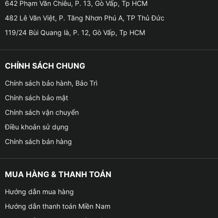
642 Phạm Văn Chiêu, P. 13, Gò Vấp, Tp HCM
482 Lê Văn Việt, P. Tăng Nhơn Phú A, TP Thủ Đức
119/24 Bùi Quang là, P. 12, Gò Vấp, Tp HCM
Những tính năng nổi bật của màn hình Zestech Z18
360 trên Toyota Fortuner 2016 – 2024
CHÍNH SÁCH CHUNG
Camera 360 độ siêu nét – Quan sát toàn cảnh
Chính sách bảo hành, Bảo Trì
Chính sách bảo mật
– Gồm 4 mắt camera góc rộng lắp ở phía trước, sau và
Chính sách vận chuyển
hai bên gương chiếu hậu.
Điều khoản sử dụng
– Tạo hình ảnh góc nhìn từ trên xuống (Bird View) thời
Chính sách bán hàng
gian thực, hỗ trợ đỗ xe chính xác và an toàn.
– Hiển thị theo từng hướng đánh lái: trái, phải, tiến, lùi.
MUA HÀNG & THANH TOÁN
Hướng dẫn mua hàng
– Hình ảnh sắc nét, chống nhiễu tốt, phù hợp cho cả
ban ngày và ban đêm.
Hướng dẫn thanh toán Miền Nam