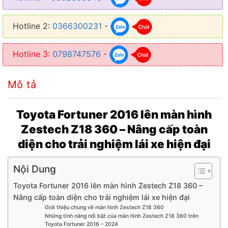
● Chip: Octa-care 2*A75 + 6*A55
Hotline 2:
0366300231
-
● Main: 8*2.0Hz
● Độ phân giải: 1280*720px
Hotline 3:
0798747576
-
● Kết nối: Wifi, Bluetooth, Sim 4G
Mô tả
● Năm sản xuất: 2025
● Camera 360: Tích hợp sẵn, góc quay rộng, chuyển số tự động hiển
Toyota Fortuner 2016 lên màn hình
thị góc lái
Zestech Z18 360 – Nâng cấp toàn
● Trợ lý ảo Kiki: Hỗ trợ điều khiển giọng nói tiếng Việt
diện cho trải nghiệm lái xe hiện đại
● Tích hợp bản đồ: Google Maps, Navitel, VietMap
Nội Dung
● Cổng kết nối USB, AV-in, cổng camera lùi, camera hành trình, jack
zin
Toyota Fortuner 2016 lên màn hình Zestech Z18 360 –
Nâng cấp toàn diện cho trải nghiệm lái xe hiện đại
● Hỗ trợ CarPlay/Android Auto Có, hỗ trợ kết nối không dây
Giới thiệu chung về màn hình Zestech Z18 360
Những tính năng nổi bật của màn hình Zestech Z18 360 trên
Toyota Fortuner 2016 – 2024