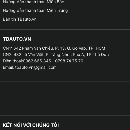
Hướng dẫn thanh toán Miền Bắc
– Mô phỏng toàn cảnh 3D giúp người lái quan sát mọi
Hướng dẫn thanh toán Miền Trung
góc khuất, tránh va chạm cực hiệu quả.
Bản tin TBauto.vn
– Tích hợp vạch đánh lái mô phỏng vô-lăng giúp căn
chỉnh chính xác khi lùi đỗ.
TBAUTO.VN
– Ngoài ra, camera có khả năng ghi hình hành trình
CN1: 642 Phạm Văn Chiêu, P. 13, Q. Gò Vấp, TP. HCM
360 độ, lưu trữ mọi khoảnh khắc di chuyển và làm
CN2: 482 Lê Văn Việt, P. Tăng Nhơn Phú A, TP Thủ Đức
Điện thoại:0962.665.345 - 0798.74.75.76
bằng chứng khi có va chạm.
Email:
tbauto.vn@gmail.com
KẾT NỐI VỚI CHÚNG TÔI