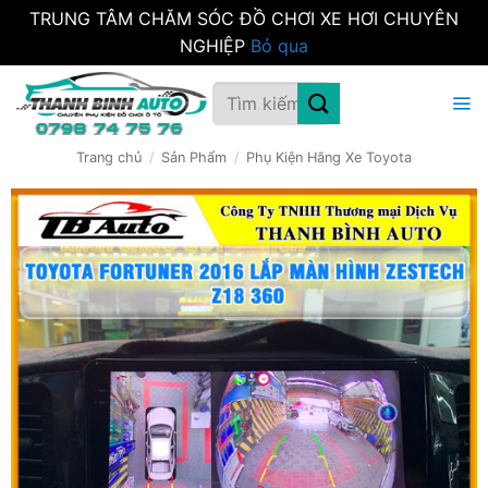
TRUNG TÂM CHĂM SÓC ĐỒ CHƠI XE HƠI CHUYÊN
NGHIỆP
Bỏ qua
Bỏ
Tìm
qua
kiếm:
nội
dung
Trang chủ
/
Sản Phẩm
/
Phụ Kiện Hãng Xe Toyota