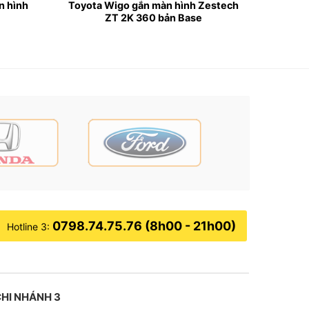
n hình
Toyota Wigo gắn màn hình Zestech
ZT 2K 360 bản Base
0798.74.75.76 (8h00 - 21h00)
Hotline 3:
HI NHÁNH 3