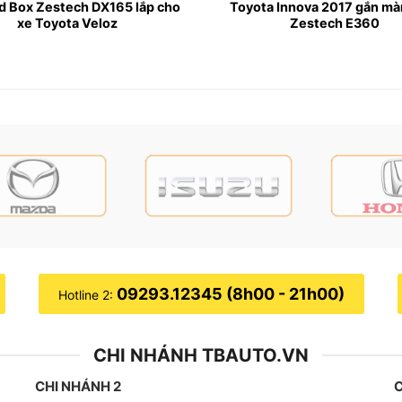
d Box Zestech DX165 lắp cho
Toyota Innova 2017 gắn mà
xe Toyota Veloz
Zestech E360
09293.12345 (8h00 - 21h00)
Hotline 2:
CHI NHÁNH TBAUTO.VN
CHI NHÁNH 2
C