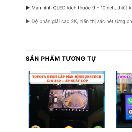
▶ Màn hình QLED kích thước 9 – 10inch, thiết k
▶ Độ phân giải cao 2K, hiển thị sắc nét từng ch
▶ Tấm nền IPS chống chói, quan sát tốt trong m
▶ Giao diện tối ưu theo phong cách Toyota, đồ
SẢN PHẨM TƯƠNG TỰ
▶ Sự xuất hiện của ZX10+ Bản Giới Hạn giúp Fo