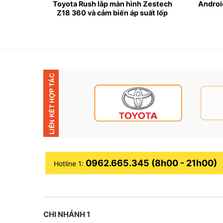
n hình
Toyota Rush lắp màn hình Zestech
Androi
Base
Z18 360 và cảm biến áp suất lốp
0962.665.345 (8h00 - 21h00)
Hotline 1:
▶
Thông số kỹ thuật:
CHI NHÁNH 1