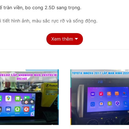
ế tràn viền, bo cong 2.5D sang trọng.
i tiết hình ảnh, màu sắc rực rỡ và sống động.
ọi điều kiện ánh sáng.
Xem thêm
ng bộ với bảng điều khiển trung tâm.
rtuner 2024 trở nên hiện đại hơn hẳn, tiệm cận đẳng cấp x