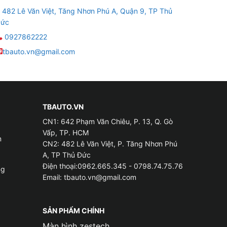
482 Lê Văn Việt, Tăng Nhơn Phú A, Quận 9, TP Thủ
ức
0927862222
tbauto.vn@gmail.com
TBAUTO.VN
CN1: 642 Phạm Văn Chiêu, P. 13, Q. Gò
Vấp, TP. HCM
m
CN2: 482 Lê Văn Việt, P. Tăng Nhơn Phú
A, TP Thủ Đức
Điện thoại:0962.665.345 - 0798.74.75.76
ng
Email:
tbauto.vn@gmail.com
SẢN PHẨM CHÍNH
Màn hình zestech