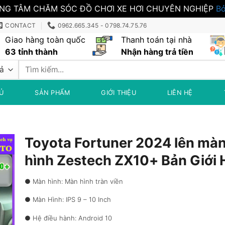
NG TÂM CHĂM SÓC ĐỒ CHƠI XE HƠI CHUYÊN NGHIỆP
Bỏ
CONTACT
0962.665.345 - 0798.74.75.76
Giao hàng toàn quốc
Thanh toán tại nhà
63 tỉnh thành
Nhận hàng trả tiền
Tìm
kiếm:
Ủ
SẢN PHẨM
GIỚI THIỆU
LIÊN HỆ
Toyota Fortuner 2024 lên mà
hình Zestech ZX10+ Bản Giới 
● Màn hình: Màn hình tràn viền
● Màn Hình: IPS 9 – 10 Inch
● Hệ điều hành: Android 10