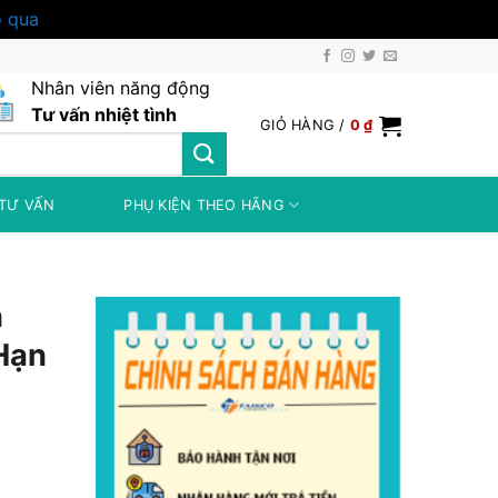
 qua
Nhân viên năng động
Tư vấn nhiệt tình
GIỎ HÀNG /
0
₫
TƯ VẤN
PHỤ KIỆN THEO HÃNG
n
Hạn