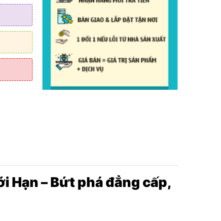
12.0 GHz
h giọng
c camera
i Hạn – Bứt phá đẳng cấp,