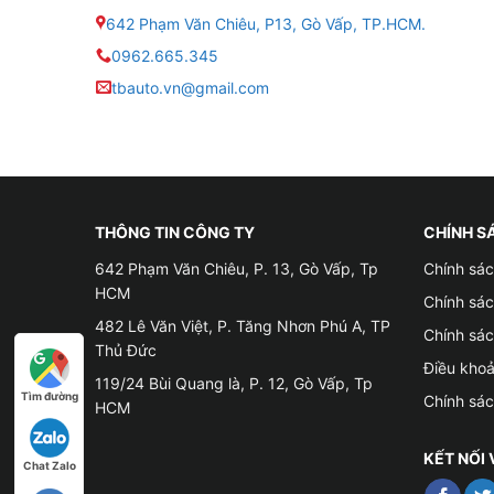
642 Phạm Văn Chiêu, P13, Gò Vấp, TP.HCM.
● Màn hình: Màn hình tràn viền
0962.665.345
● Màn Hình: IPS 9 – 10 Inch
tbauto.vn@gmail.com
● Hệ điều hành: Android 10
● Độ phân giải 2K : 1200 x 2000
● Bộ nhớ RAM: 8GB – Bộ nhớ ROM: 128GB
THÔNG TIN CÔNG TY
CHÍNH S
642 Phạm Văn Chiêu, P. 13, Gò Vấp, Tp
Chính sác
● CPU: IC 7862 / ARM Cortex-A75 2.0 GHz /
HCM
Chính sá
482 Lê Văn Việt, P. Tăng Nhơn Phú A, TP
● Điều khiển màn hình Zestech ZX10+ Bản giới 
Chính sá
Thủ Đức
Điều kho
● 3 bản đồ chỉ đường: Navitel, Vietmap S1, G
119/24 Bùi Quang là, P. 12, Gò Vấp, Tp
Tìm đường
Chính sá
HCM
● Kết nối: sim 4G, Wifi 5G, Zestech Connect, B
KẾT NỐI 
Chat Zalo
● Hỗ trợ chia đôi màn hình, vừa mở bản đồ, v