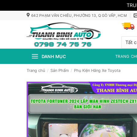
TRU
Bỏ
642 PHẠM VĂN CHIÊU, PHƯỜNG 13, Q GÒ VẤP, HCM
qua
nội
dung
DANH MỤC
TRANG CH
Trang chủ
/
Sản Phẩm
/
Phụ Kiện Hãng Xe Toyota