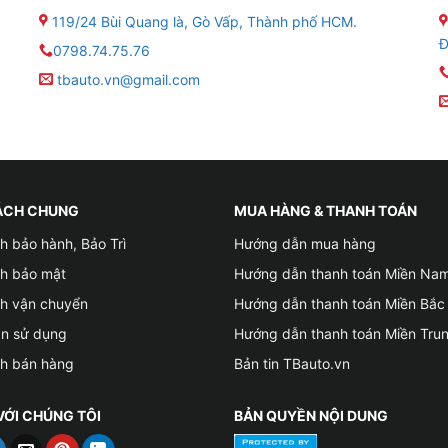
119/24 Bùi Quang là, Gò Vấp, Thành phố HCM.
Đ
0798.74.75.76
tbauto.vn@gmail.com
ÁCH CHUNG
MUA HÀNG & THANH TOÁN
h bảo hành, Bảo Trì
Hướng dẫn mua hàng
 ARM Cortex-A55 12.0 GHz
ch bảo mật
Hướng dẫn thanh toán Miền Na
hạn bằng ra lệnh giọng nói KIKI
ch vận chuyển
Hướng dẫn thanh toán Miền Bắc
ản sử dụng
Hướng dẫn thanh toán Miền Tru
oogle Maps
ch bán hàng
Bản tin TBauto.vn
luetooth 5.0
VỚI CHÚNG TÔI
BẢN QUYỀN NỘI DUNG
ừa xem video hoặc camera