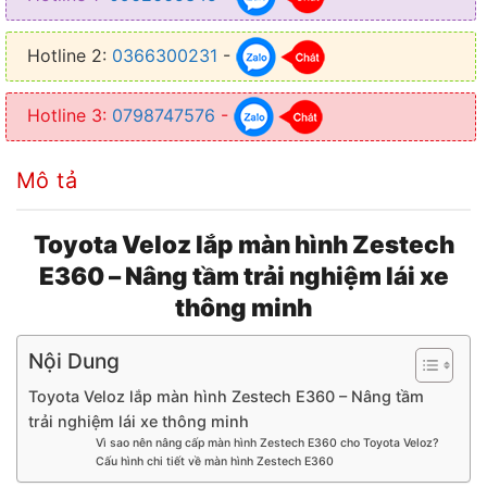
● Độ phân giải: 1280×720
Hotline 2:
0366300231
-
● Tích hợp Camera 360 độ
● Kết nối: Wifi, Bluetooth, Sim 4G
Hotline 3:
0798747576
-
● Kết nối: Apple CarPlay, Android Auto.
Mô tả
● Camera: Tích hợp bộ camera 360 độ AHD, hỗ trợ ghi hình toàn
cảnh quanh xe.
Toyota Veloz lắp màn hình Zestech
E360 – Nâng tầm trải nghiệm lái xe
thông minh
Nội Dung
Toyota Veloz lắp màn hình Zestech E360 – Nâng tầm
trải nghiệm lái xe thông minh
Vì sao nên nâng cấp màn hình Zestech E360 cho Toyota Veloz?
Cấu hình chi tiết về màn hình Zestech E360