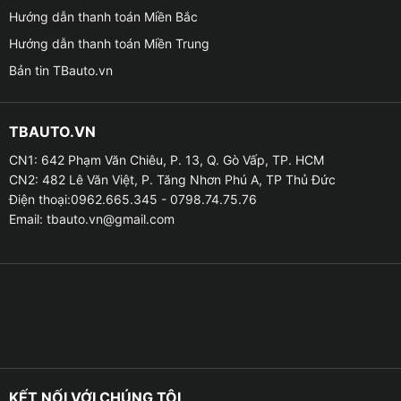
Hệ thống camera 360 độ của Zestech E360 là điểm
Hướng dẫn thanh toán Miền Bắc
mạnh nổi bật, bao gồm 4 camera góc rộng gắn ở
Hướng dẫn thanh toán Miền Trung
trước, sau và hai bên gương, kết hợp công nghệ giả
Bản tin TBauto.vn
lập hình ảnh 3D giúp hiển thị toàn cảnh xung quanh xe
trên màn hình trung tâm. Tính năng này đặc biệt hữu
ích khi:
TBAUTO.VN
CN1: 642 Phạm Văn Chiêu, P. 13, Q. Gò Vấp, TP. HCM
✦ Lùi xe, đỗ xe: Hiển thị vạch hướng lái, cảnh báo vật
CN2: 482 Lê Văn Việt, P. Tăng Nhơn Phú A, TP Thủ Đức
cản.
Điện thoại:0962.665.345 - 0798.74.75.76
Email:
tbauto.vn@gmail.com
✦ Đi vào đường hẹp: Quan sát hai bên thân xe dễ
dàng.
✦ Giao lộ phức tạp: Xử lý tình huống chính xác nhờ
hình ảnh rõ nét.
✦ Ngoài ra, hệ thống còn hỗ trợ ghi hình toàn cảnh
hành trình, giúp bảo vệ chủ xe trước những tranh chấp
không mong muốn.
KẾT NỐI VỚI CHÚNG TÔI