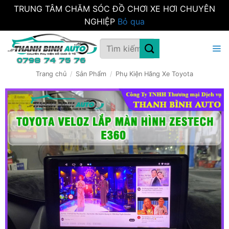
TRUNG TÂM CHĂM SÓC ĐỒ CHƠI XE HƠI CHUYÊN
NGHIỆP
Bỏ qua
Bỏ
Tìm
qua
kiếm:
nội
dung
Trang chủ
/
Sản Phẩm
/
Phụ Kiện Hãng Xe Toyota