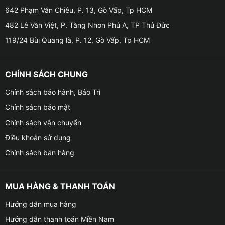
ghi hình toàn cảnh quanh xe.
642 Phạm Văn Chiêu, P. 13, Gò Vấp, Tp HCM
482 Lê Văn Việt, P. Tăng Nhơn Phú A, TP Thủ Đức
119/24 Bùi Quang là, P. 12, Gò Vấp, Tp HCM
CHÍNH SÁCH CHUNG
Chính sách bảo hành, Bảo Trì
Chính sách bảo mật
Chính sách vận chuyển
Điều khoản sử dụng
Chính sách bán hàng
MUA HÀNG & THANH TOÁN
Camera 360 độ toàn cảnh AHD – Quan sát an toàn
Hướng dẫn mua hàng
tuyệt đối
Hướng dẫn thanh toán Miền Nam