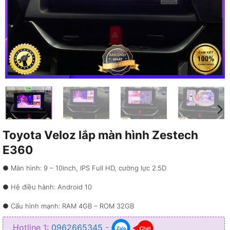
Toyota Veloz lắp màn hình Zestech
E360
● Màn hình: 9 – 10inch, IPS Full HD, cường lực 2.5D
● Hệ điều hành: Android 10
● Cấu hình mạnh: RAM 4GB – ROM 32GB
● Chip: Chip 8581A
Hotline 1:
0962665345
-