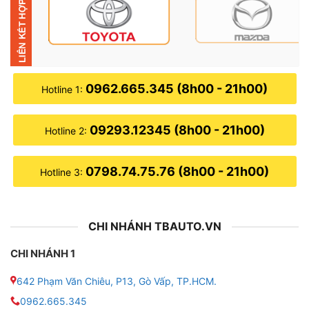
0962.665.345 (8h00 - 21h00)
Hotline 1:
09293.12345 (8h00 - 21h00)
Hotline 2:
0798.74.75.76 (8h00 - 21h00)
Hotline 3:
Cấu hình chi tiết về màn hình Zestech E360
CHI NHÁNH TBAUTO.VN
Màn hình Zestech E360 được thiết kế sang trọng, dễ
CHI NHÁNH 1
dàng lắp đặt vào nhiều loại xe hơi khác nhau, nâng cao
giá trị thẩm mỹ của nội thất xe.
642 Phạm Văn Chiêu, P13, Gò Vấp, TP.HCM.
0962.665.345
Zestech E360 là dòng màn hình tầm trung nhưng sở