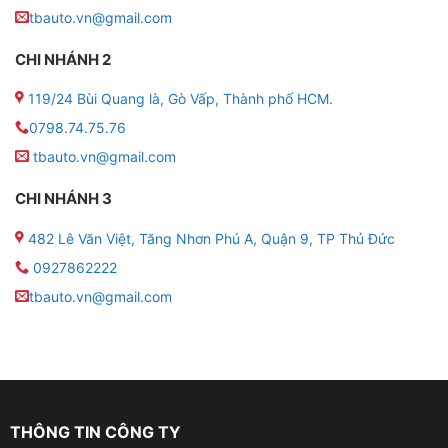
hữu cấu hình vượt trội trong phân khúc:
tbauto.vn@gmail.com
CHI NHÁNH 2
● Màn hình: 9 – 10inch, IPS Full HD, cường lực 2.5D
119/24 Bùi Quang là, Gò Vấp, Thành phố HCM.
● Hệ điều hành: Android 10
0798.74.75.76
● Cấu hình mạnh: RAM 4GB – ROM 32GB
tbauto.vn@gmail.com
CHI NHÁNH 3
● Chip: Chip 8581A
482 Lê Văn Việt, Tăng Nhơn Phú A, Quận 9, TP Thủ Đức
● Độ phân giải: 1280×720
0927862222
● Tích hợp Camera 360 độ
tbauto.vn@gmail.com
● Kết nối: Wifi, Bluetooth, Sim 4G
● Kết nối: Apple CarPlay, Android Auto.
● Camera: Tích hợp bộ camera 360 độ AHD, hỗ trợ
THÔNG TIN CÔNG TY