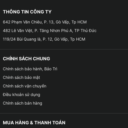
■ Dung lượng: 35Ah
THÔNG TIN CÔNG TY
■ Loại bình: Nước
642 Phạm Văn Chiêu, P. 13, Gò Vấp, Tp HCM
482 Lê Văn Việt, P. Tăng Nhơn Phú A, TP Thủ Đức
■ Loại cọc : Cọc trái , chuẩn cọc nhỏ
119/24 Bùi Quang là, P. 12, Gò Vấp, Tp HCM
■ Hãng sản xuất : GS
CHÍNH SÁCH CHUNG
■ Xuất xứ : Việt Nam
Chính sách bảo hành, Bảo Trì
■ Bảo hành : 6 tháng
Chính sách bảo mật
Chính sách vận chuyển
Điều khoản sử dụng
Chính sách bán hàng
MUA HÀNG & THANH TOÁN
3 . ĐẶC ĐIỂM NỔI BẬT CỦA BÌNH ẮC QUY