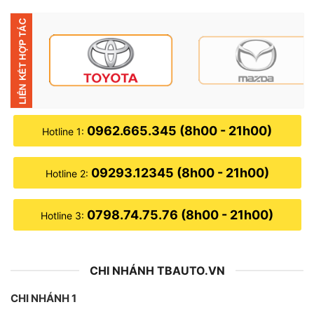
tế
✎ Nên mỗi sả1n phẩm bình ắc quy bán ra thị trường
đều trải qua quy trình chế tạo và kiểm tra kỹ lưỡng
nhằm mang lại sự ổn định tối đa, chất lượng cao nhất
cùng độ bền lâu dài nhất có thể.
0962.665.345 (8h00 - 21h00)
Hotline 1:
09293.12345 (8h00 - 21h00)
Hotline 2:
0798.74.75.76 (8h00 - 21h00)
Hotline 3:
CHI NHÁNH TBAUTO.VN
CHI NHÁNH 1