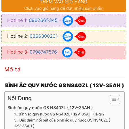
THÊM VÀO GIỎ HÀNG
Click vào giỏ hàng để đặt nhiều sản phẩm
Hotline 1:
0962665345
-
Hotline 2:
0366300231
-
Hotline 3:
0798747576
-
Mô tả
BÌNH ẮC QUY NƯỚC GS NS40ZL ( 12V-35AH )
Nội Dung
Bình ắc quy nước GS NS40ZL ( 12V-35AH )
1 . Bình ắc quy nước GS NS40ZL ( 12V-35AH ) là gì ?
3 . Đặc điểm nổi bật của bình ắc quy nước GS NS40ZL (
12V-35AH )