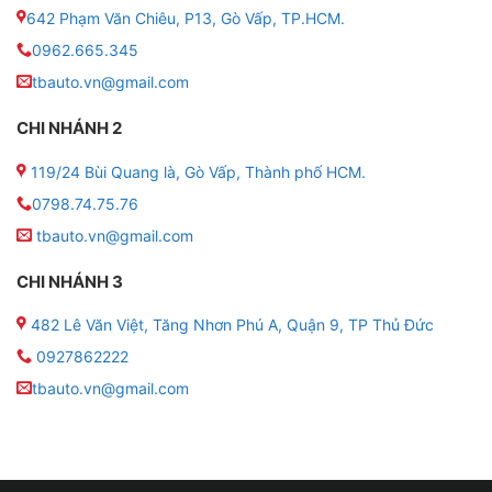
642 Phạm Văn Chiêu, P13, Gò Vấp, TP.HCM.
0962.665.345
Bình ắc quy nước GS NS40ZL ( 12V-35AH )
tbauto.vn@gmail.com
CHI NHÁNH 2
2 . Thông số kỹ thuật của bình ắc quy nước GS
119/24 Bùi Quang là, Gò Vấp, Thành phố HCM.
NS40ZL ( 12V-35AH )
0798.74.75.76
tbauto.vn@gmail.com
■ Model sản phẩm: NS40ZL
CHI NHÁNH 3
■ Kích thước (Dài x Rộng x Cao): 197 x 129 x 227
(mm)
482 Lê Văn Việt, Tăng Nhơn Phú A, Quận 9, TP Thủ Đức
0927862222
■ Trọng lượng : 6.71 kg
tbauto.vn@gmail.com
■ Mã JIS: 36B20L
■ Điện áp: 12V