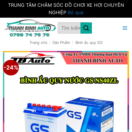
TRUNG TÂM CHĂM SÓC ĐỒ CHƠI XE HƠI CHUYÊN
NGHIỆP
Bỏ qua
Bỏ
Tìm
qua
kiếm:
nội
dung
Trang chủ
/
Sản Phẩm
/
Bình ắc quy GS
-24%