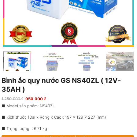
Bình ắc quy nước GS NS40ZL ( 12V-
35AH )
Giá
Giá
1.250.000
950.000
₫
₫
gốc
hiện
■ Model sản phẩm: NS40ZL
là:
tại
1.250.000 ₫.
là:
950.000 ₫.
■ Kích thước (Dài x Rộng x Cao): 197 x 129 x 227 (mm)
■ Trọng lượng : 6.71 kg