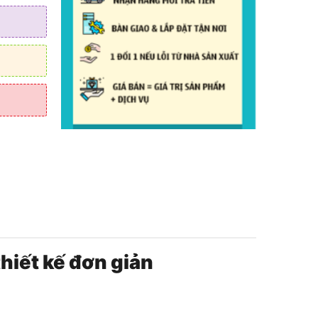
 dưỡng
thiết kế đơn giản