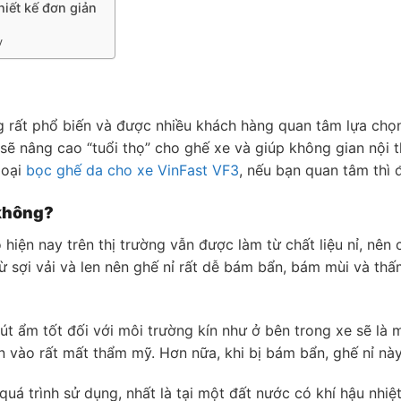
hiết kế đơn giản
y
 rất phổ biến và được nhiều khách hàng quan tâm lựa chọn
 nâng cao “tuổi thọ” cho ghế xe và giúp không gian nội thấ
loại
bọc ghế da cho xe VinFast VF3
, nếu bạn quan tâm thì 
 không?
iện nay trên thị trường vẫn được làm từ chất liệu nỉ, nên 
từ sợi vải và len nên ghế nỉ rất dễ bám bẩn, bám mùi và th
 hút ẩm tốt đối với môi trường kín như ở bên trong xe sẽ là 
n vào rất mất thẩm mỹ. Hơn nữa, khi bị bám bẩn, ghế nỉ này
uá trình sử dụng, nhất là tại một đất nước có khí hậu nhiệ