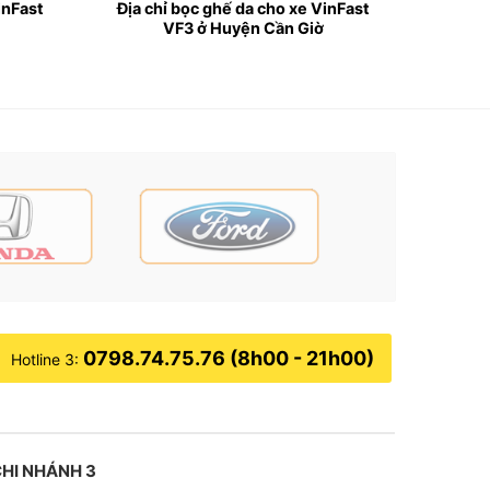
inFast
Địa chỉ bọc ghế da cho xe VinFast
VF3 ở Huyện Cần Giờ
0798.74.75.76 (8h00 - 21h00)
Hotline 3:
HI NHÁNH 3