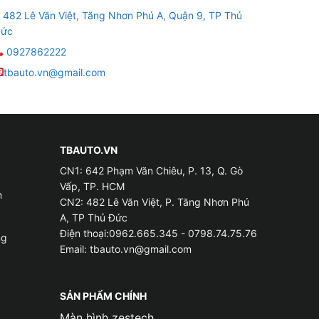
M
482 Lê Văn Việt, Tăng Nhơn Phú A, Quận 9, TP Thủ
ức
0927862222
ế dành cho xe ô tô đang được sử dụng phổ biến:
tbauto.vn@gmail.com
i lớp nhựa PVC. Chất liệu giả Simili này có ưu
imili lại không được êm ái, bề mặt da lại khá
TBAUTO.VN
ùng với phụ da và chất kết dính. Da PU có mẫu
CN1: 642 Phạm Văn Chiêu, P. 13, Q. Gò
Vấp, TP. HCM
c.
m
CN2: 482 Lê Văn Việt, P. Tăng Nhơn Phú
A, TP Thủ Đức
 nó đem lại. Điểm hạn chế của loại da này là dễ
Điện thoại:0962.665.345 - 0798.74.75.76
ng
Email:
tbauto.vn@gmail.com
chuẩn khắt khe do đó da Nappa vẫn giữ được
khí tốt. Đặc biệt, loại da Nappa này hiện cũng
SẢN PHẨM CHÍNH
Fast President.
Màn hình zestech