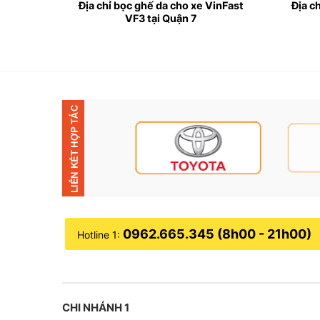
ho xe
Địa chỉ bọc ghế da cho xe VinFast
Địa c
 4
VF3 tại Quận 7
0962.665.345 (8h00 - 21h00)
Hotline 1:
CHI NHÁNH 1