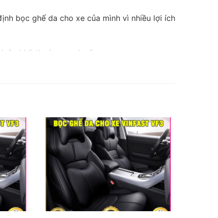
ịnh bọc ghế da cho xe của mình vì nhiều lợi ích
 luôn khô thoáng, sạch sẽ,…