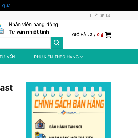
 qua
Nhân viên năng động
Tư vấn nhiệt tình
GIỎ HÀNG /
0
₫
TƯ VẤN
PHỤ KIỆN THEO HÃNG
Fast