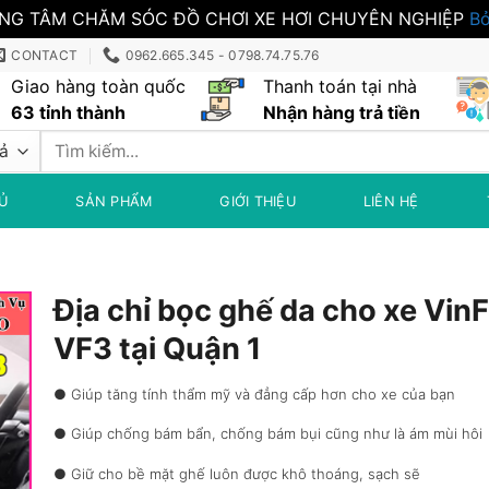
NG TÂM CHĂM SÓC ĐỒ CHƠI XE HƠI CHUYÊN NGHIỆP
Bỏ
CONTACT
0962.665.345 - 0798.74.75.76
Giao hàng toàn quốc
Thanh toán tại nhà
63 tỉnh thành
Nhận hàng trả tiền
Tìm
kiếm:
Ủ
SẢN PHẨM
GIỚI THIỆU
LIÊN HỆ
Địa chỉ bọc ghế da cho xe Vin
VF3 tại Quận 1
● Giúp tăng tính thẩm mỹ và đẳng cấp hơn cho xe của bạn
● Giúp chống bám bẩn, chống bám bụi cũng như là ám mùi hôi
● Giữ cho bề mặt ghế luôn được khô thoáng, sạch sẽ