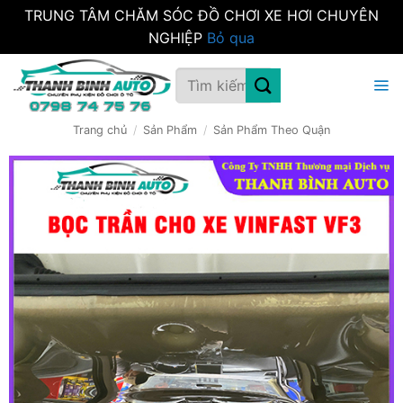
TRUNG TÂM CHĂM SÓC ĐỒ CHƠI XE HƠI CHUYÊN
NGHIỆP
Bỏ qua
Bỏ
Tìm
qua
kiếm:
nội
dung
Trang chủ
/
Sản Phẩm
/
Sản Phẩm Theo Quận