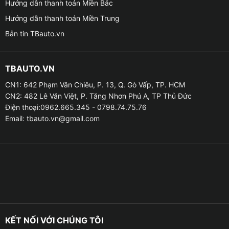
Hướng dẫn thanh toán Miền Bắc
nhiều và có giá thành thấp hơn.
Hướng dẫn thanh toán Miền Trung
– Bọc trần 5D, 6D: Được sử dụng da PU kết hợp với
Bản tin TBauto.vn
lớp xốp bọt biển ở bên trong. Đây cũng là chất liệu
phổ biến được ứng dụng trong sản xuất phụ kiện lót
TBAUTO.VN
cốp xe ô tô và thảm trải sàn.
CN1: 642 Phạm Văn Chiêu, P. 13, Q. Gò Vấp, TP. HCM
CN2: 482 Lê Văn Việt, P. Tăng Nhơn Phú A, TP Thủ Đức
Điện thoại:0962.665.345 - 0798.74.75.76
Email:
tbauto.vn@gmail.com
KẾT NỐI VỚI CHÚNG TÔI