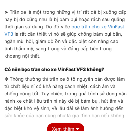
➤ Trần xe là một trong những vị trí rất dễ bị xuống cấp
hay bị dơ cũng như là bị bám bụi hoặc rách sau quãng
thời gian sử dụng. Do đó việc
bọc trần cho xe VinFast
VF3
là rất cần thiết vì nó sẽ giúp chống bám bụi bẩn,
ngăn mùi hôi, giảm độ ồn và đặc biệt còn nâng cao
tính thẩm mỹ, sang trọng và đẳng cấp bên trong
khoang nội thất.
Có nên bọc trần cho xe VinFast VF3 không?
✤ Thông thường thì trần xe ô tô nguyên bản được làm
từ chất liệu nỉ có khả năng cách nhiệt, cách âm và
chống nóng tốt. Tuy nhiên, trong quá trình sử dụng vận
hành xe chất liệu trần nỉ này dễ bị bám bụi, hút ẩm và
đặc biệt khó vệ sinh, về lâu dài sẽ làm ảnh hưởng đến
sức khỏe của bạn cũng như là gia đình bạn nếu không
thường xuyên làm sạch đúng cách.
Xem thêm