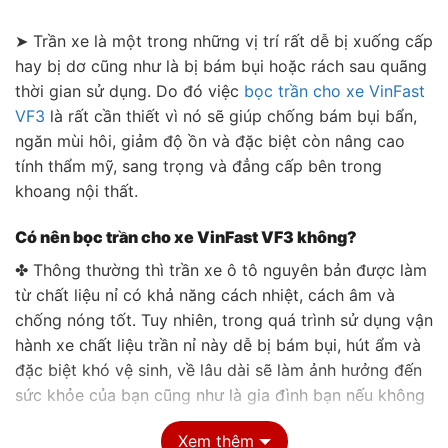
➤ Trần xe là một trong những vị trí rất dễ bị xuống cấp
hay bị dơ cũng như là bị bám bụi hoặc rách sau quãng
thời gian sử dụng. Do đó việc
bọc trần cho xe VinFast
VF3
là rất cần thiết vì nó sẽ giúp chống bám bụi bẩn,
ngăn mùi hôi, giảm độ ồn và đặc biệt còn nâng cao
tính thẩm mỹ, sang trọng và đẳng cấp bên trong
khoang nội thất.
Có nên bọc trần cho xe VinFast VF3 không?
✤ Thông thường thì trần xe ô tô nguyên bản được làm
từ chất liệu nỉ có khả năng cách nhiệt, cách âm và
chống nóng tốt. Tuy nhiên, trong quá trình sử dụng vận
hành xe chất liệu trần nỉ này dễ bị bám bụi, hút ẩm và
đặc biệt khó vệ sinh, về lâu dài sẽ làm ảnh hưởng đến
sức khỏe của bạn cũng như là gia đình bạn nếu không
thường xuyên làm sạch đúng cách.
Xem thêm