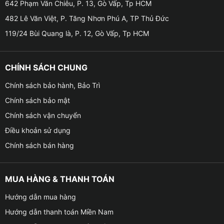
642 Phạm Văn Chiêu, P. 13, Gò Vấp, Tp HCM
– Bọc trần nilon: Sản phẩm được sử dụng chất liệu
482 Lê Văn Việt, P. Tăng Nhơn Phú A, TP Thủ Đức
nilon dạng dày. Đây là một trong những loại bọc trần ô
119/24 Bùi Quang là, P. 12, Gò Vấp, Tp HCM
tô ra đời đầu tiên trên thị trường.
– Bọc trần da công nghiệp/Simili: Sản phẩm này có
CHÍNH SÁCH CHUNG
đặc điểm giống da thật từ màu sắc, độ mềm mịn đến
họa tiết.
Chính sách bảo hành, Bảo Trì
Chính sách bảo mật
– Bọc trần da được sử dụng phổ biến 2 loại da công
Chính sách vận chuyển
nghiệp là da Simili (được làm từ sợi polyester, nhựa
Điều khoản sử dụng
PVC) và da PU (kết hợp giữa vụn da thật ép chung với
sợi polyester).
Chính sách bán hàng
– Bọc trần da lộn: Da lộn thường nằm ở tầng dưới của
MUA HÀNG & THANH TOÁN
lớp da động vật (phổ biến là bò, heo, dê,…). Chất liệu
này thường mềm mại và dẻo dai. Trên thị trường hiện
Hướng dẫn mua hàng
đang có 2 loại là bọc trần da lộn thật và loại giả da.
Hướng dẫn thanh toán Miền Nam
Trong đó, loại da lộn giả da được phổ biến sử dụng