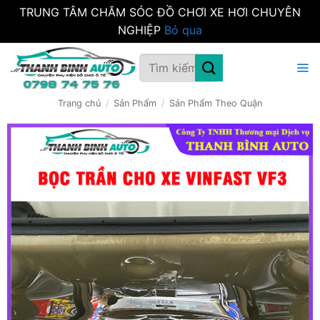
TRUNG TÂM CHĂM SÓC ĐỒ CHƠI XE HƠI CHUYÊN
NGHIỆP
Bỏ qua
Bỏ
Tìm
qua
kiếm:
nội
dung
Trang chủ
/
Sản Phẩm
/
Sản Phẩm Theo Quận