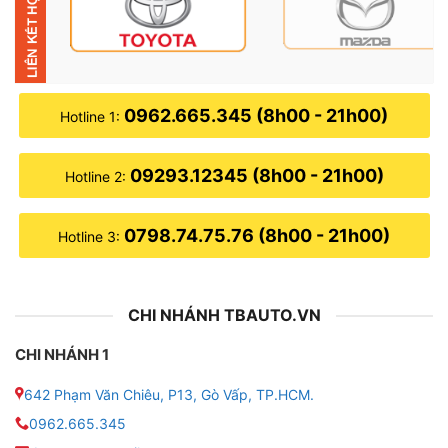
0962.665.345 (8h00 - 21h00)
Hotline 1:
09293.12345 (8h00 - 21h00)
Hotline 2:
0798.74.75.76 (8h00 - 21h00)
Hotline 3:
CHI NHÁNH TBAUTO.VN
Địa chỉ bọc trần cho xe VinFast VF3 
CHI NHÁNH 1
Các loại bọc trần phù hợp với xe VinFast VF3
642 Phạm Văn Chiêu, P13, Gò Vấp, TP.HCM.
✪ Có nhiều chất liệu phù hợp để sử dụng bọc trần cho
0962.665.345
xe VinFast VF3. Mỗi loại bọc trần sẽ có những ưu,