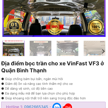
Địa điểm bọc trần cho xe VinFast VF3 ở
Quận Bình Thạnh
● Giúp chống bám bụi bẩn, ngăn mùi hôi
● Giảm độ ồn và nâng cao tính thẩm mỹ cho xe
● Dễ dàng vệ sinh, có độ bền cao
● Đa dạng mẫu mã để bạn lựa chọn cho phù hợp
● Giúp khoang nội thất trở nên sang trọng độc đáo hơn
● Đảm bảo đúng chuẩn về chất lượng và chủng loại
Hotline 1:
0962665345
-