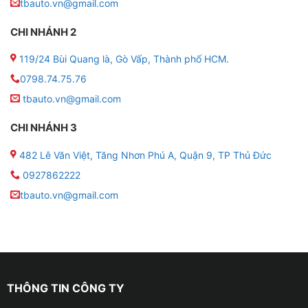
tbauto.vn@gmail.com
nhược điểm riêng. Hầu hết các loại bọc trần ô tô hiện
nay đều dễ vệ sinh, có độ bền cao và giá thành hợp lý.
CHI NHÁNH 2
Dưới đây là một số loại bọc trần ô tô để bạn tham
119/24 Bùi Quang là, Gò Vấp, Thành phố HCM.
khảo:
0798.74.75.76
tbauto.vn@gmail.com
CHI NHÁNH 3
482 Lê Văn Việt, Tăng Nhơn Phú A, Quận 9, TP Thủ Đức
0927862222
tbauto.vn@gmail.com
THÔNG TIN CÔNG TY