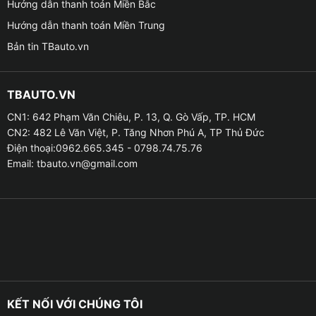
Hướng dẫn thanh toán Miền Bắc
nhiều và có giá thành thấp hơn.
Hướng dẫn thanh toán Miền Trung
– Bọc trần 5D, 6D: Được sử dụng da PU kết hợp với
Bản tin TBauto.vn
lớp xốp bọt biển ở bên trong. Đây cũng là chất liệu
phổ biến được ứng dụng trong sản xuất phụ kiện lót
TBAUTO.VN
cốp xe ô tô và thảm trải sàn.
CN1: 642 Phạm Văn Chiêu, P. 13, Q. Gò Vấp, TP. HCM
CN2: 482 Lê Văn Việt, P. Tăng Nhơn Phú A, TP Thủ Đức
Điện thoại:0962.665.345 - 0798.74.75.76
Email:
tbauto.vn@gmail.com
KẾT NỐI VỚI CHÚNG TÔI