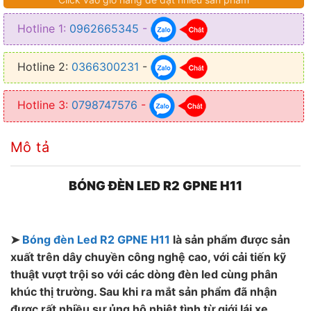
– Nhiệt độ màu: 6000~6500K
Hotline 1:
0962665345
-
– Chân cắm: H11
Hotline 2:
0366300231
-
Hotline 3:
0798747576
-
Mô tả
BÓNG ĐÈN LED R2 GPNE H11
➤
Bóng đèn Led R2 GPNE H11
là sản phẩm được sản
xuất trên dây chuyền công nghệ cao, với cải tiến kỹ
thuật vượt trội so với các dòng đèn led cùng phân
khúc thị trường. Sau khi ra mắt sản phẩm đã nhận
được rất nhiều sự ủng hộ nhiệt tình từ giới lái xe.