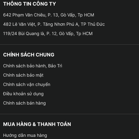
THÔNG TIN CÔNG TY
☛ Tiết kiệm nhiên liệu hơn so với bóng đèn nguyên
642 Phạm Văn Chiêu, P. 13, Gò Vấp, Tp HCM
bản
482 Lê Văn Việt, P. Tăng Nhơn Phú A, TP Thủ Đức
☛ Lắp đặt dễ dàng, không ảnh hưởng tới các thiết bị
119/24 Bùi Quang là, P. 12, Gò Vấp, Tp HCM
nguyên bản của ô tô
Những tính năng của bóng đèn Led R2 GPNE H11
CHÍNH SÁCH CHUNG
Chính sách bảo hành, Bảo Trì
Chính sách bảo mật
Chính sách vận chuyển
Điều khoản sử dụng
Chính sách bán hàng
MUA HÀNG & THANH TOÁN
Hướng dẫn mua hàng