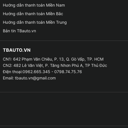
Hướng dẫn thanh toán Miền Nam
Hướng dẫn thanh toán Miền Bắc
Hướng dẫn thanh toán Miền Trung
Bản tin TBauto.vn
Tính năng của bóng đèn 
TBAUTO.VN
❆ Đèn led R2 GPNE H11 là sản phẩm không chỉ giúp
CN1: 642 Phạm Văn Chiêu, P. 13, Q. Gò Vấp, TP. HCM
cải thiện ánh sáng mà còn sở hữu những tính năng
CN2: 482 Lê Văn Việt, P. Tăng Nhơn Phú A, TP Thủ Đức
vượt trội hơn hẳn các sản phẩm cùng phân khúc.
Điện thoại:0962.665.345 - 0798.74.75.76
Email:
tbauto.vn@gmail.com
Thiết kế tinh tế, phù hợp với mọi dòng xe
➠ Điểm cộng đầu tiên của dòng sản phẩm này là được
thiết kế tinh tế, phù hợp với thị hiếu của người dùng
hiện nay. Sản phẩm có màu bạc sang trọng, có thể lắp
đặt cho hầu hết mọi dòng xe trên thị trường. Lắp đèn
led không chỉ làm tăng độ sáng, mà còn giúp nâng tầm