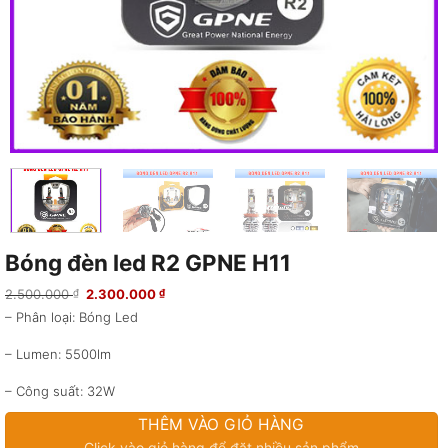
Bóng đèn led R2 GPNE H11
Giá
Giá
2.500.000
2.300.000
₫
₫
gốc
hiện
– Phân loại: Bóng Led
là:
tại
2.500.000 ₫.
là:
2.300.000 ₫.
– Lumen: 5500lm
– Công suất: 32W
THÊM VÀO GIỎ HÀNG
– Điện áp: 9V – 36V
Click vào giỏ hàng để đặt nhiều sản phẩm