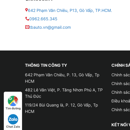
642 Phạm Văn Chiêu, P13, Gò Vấp, TP.HCM.
0962.665.345
2. Giới thiệu về cách âm Vibrofiltr chính hãng 
tbauto.vn@gmail.com
▶ Cách âm Nga Vibrofiltr ra đời năm 2005, sử 
butyl và lõi nhôm để giảm dần tiếng ồn tần số t
sóng âm truyền qua lớp bọt này sẽ lập tức giả
▶ Thiết kế đặc biệt dành cho ô tô,
cách âm Nga
THÔNG TIN CÔNG TY
CHÍNH S
thiểu tiếng ồn từ còi xe, đường xá, thời tiết… 
642 Phạm Văn Chiêu, P. 13, Gò Vấp, Tp
Chính sác
HCM
Chính sá
▶ Đặc tính kháng được nước, dung môi… không
482 Lê Văn Việt, P. Tăng Nhơn Phú A, TP
Chính sá
Thủ Đức
Điều kho
119/24 Bùi Quang là, P. 12, Gò Vấp, Tp
Tìm đường
Chính sá
HCM
KẾT NỐI 
Chat Zalo