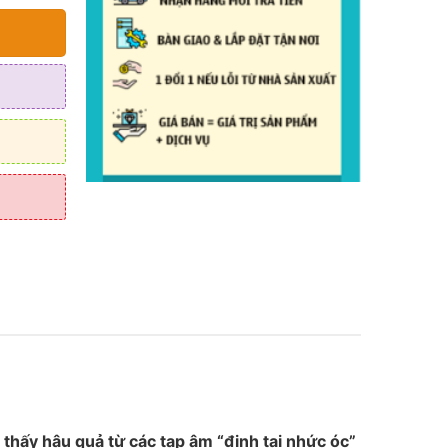
ấm nước
 thấy hậu quả từ các tạp âm “đinh tai nhức óc”