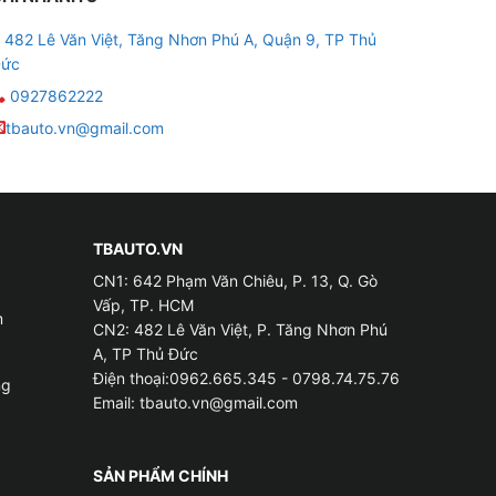
482 Lê Văn Việt, Tăng Nhơn Phú A, Quận 9, TP Thủ
ức
0927862222
tbauto.vn@gmail.com
g động bằng phương pháp làm biến dạng su
ử dụng vật liệu có chứa lớp bọt xốp mịn. Khi
rí cánh cửa, sàn xe, trần xe, hốc bánh. Giảm
TBAUTO.VN
hơn
CN1: 642 Phạm Văn Chiêu, P. 13, Q. Gò
Vấp, TP. HCM
m
CN2: 482 Lê Văn Việt, P. Tăng Nhơn Phú
A, TP Thủ Đức
Điện thoại:0962.665.345 - 0798.74.75.76
ng
Email:
tbauto.vn@gmail.com
SẢN PHẨM CHÍNH