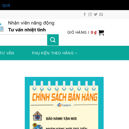
 qua
Nhân viên năng động
Tư vấn nhiệt tình
GIỎ HÀNG /
0
₫
TƯ VẤN
PHỤ KIỆN THEO HÃNG
0 ₫.