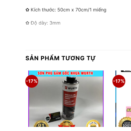
✿ Kích thước: 50cm x 70cm/1 miếng
✿ Độ dày: 3mm
✿ Khả năng giảm tiếng ồn: 8 – 12db
✿ Lắp đặt: Bằng keo dính
SẢN PHẨM TƯƠNG TỰ
✿ Thời gian thi công: 5 – 7 tiếng
✿ Bảo hành: 12 tháng
-17%
-17%