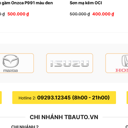
ủ gầm Onzca P991 màu đen
Sơn mạ kẽm OCI
Giá
Giá
Giá
Giá
0
₫
500.000
₫
500.000
₫
400.000
₫
gốc
hiện
gốc
hiện
là:
tại
là:
tại
600.000 ₫.
là:
500.000 ₫.
là:
500.000 ₫.
400.00
09293.12345 (8h00 - 21h00)
Hotline 2:
CHI NHÁNH TBAUTO.VN
CHI NHÁNH 2
C