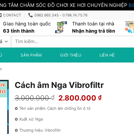
NG TÂM CHĂM SÓC ĐỒ CHƠI XE HƠI CHUYÊN NGHIỆP
Bỏ
CONTACT
0962.665.345 - 0798.74.75.76
Giao hàng toàn quốc
Thanh toán tại nhà
63 tỉnh thành
Nhận hàng trả tiền
Tìm
kiếm:
Ủ
SẢN PHẨM
GIỚI THIỆU
LIÊN HỆ
m
Cách âm Nga Vibrofiltr
Giá
Giá
3.000.000
2.800.000
₫
₫
gốc
hiện
✿ Tên sản phẩm: Cách âm chống ồn ô tô
là:
tại
3.000.000 ₫.
là:
✿ Xuất xứ: Nga
2.800.00
✿ Thương hiệu: Vibrofiltr