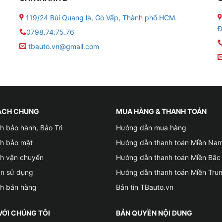
Giới thiệu về cách âm Nga Vibrofiltr
119/24 Bùi Quang là, Gò Vấp, Thành phố HCM.
Đ
0798.74.75.76
Nga
tbauto.vn@gmail.com
dụng vật liệu cách âm có tính đàn hồi cao để hấp thụ run
hấp (20 – 500 Hz). Để tăng hiệu quả chống ồn, Vibrofiltr s
m bớt đi các dao động âm thanh
 Vibrofiltr
có kích thước 50cm x 70cm phù hợp dán các vị t
ÁCH CHUNG
MUA HÀNG & THANH TOÁN
Lớp keo tự dính an toàn giúp việc thi công trở nên dễ dàng 
h bảo hành, Bảo Trì
Hướng dẫn mua hàng
ch bảo mật
Hướng dẫn thanh toán Miền Na
 có mùi và không ảnh hưởng đến sức khỏe và môi trường
ch vận chuyển
Hướng dẫn thanh toán Miền Bắc
ản sử dụng
Hướng dẫn thanh toán Miền Tru
ch bán hàng
Bản tin TBauto.vn
VỚI CHÚNG TÔI
BẢN QUYỀN NỘI DUNG