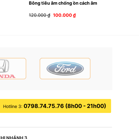
Bông tiêu âm chống ồn cách âm
Giá
Giá
120.000
₫
100.000
₫
gốc
hiện
là:
tại
120.000 ₫.
là:
0 ₫.
100.000 ₫.
0798.74.75.76 (8h00 - 21h00)
Hotline 3:
HI NHÁNH 3