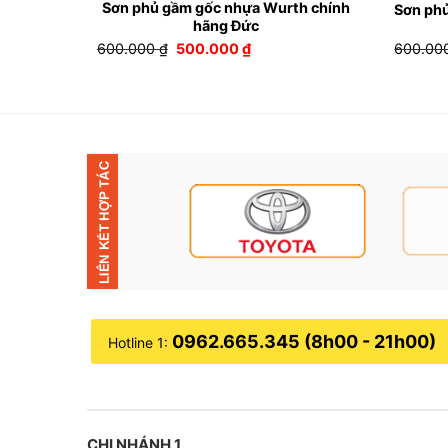
Sơn phủ gầm gốc nhựa Wurth chính
Sơn ph
hãng Đức
á
Giá
Giá
600.000
₫
500.000
₫
600.00
ện
gốc
hiện
là:
tại
600.000 ₫.
là:
000.000 ₫.
500.000 ₫.
0962.665.345 (8h00 - 21h00)
Hotline 1:
CHI NHÁNH 1