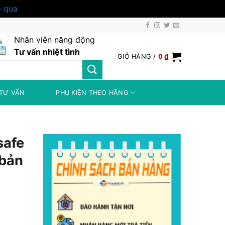
 qua
Nhân viên năng động
Tư vấn nhiệt tình
GIỎ HÀNG /
0
₫
TƯ VẤN
PHỤ KIỆN THEO HÃNG
safe
 bản