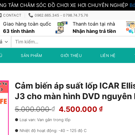
NG TÂM CHĂM SÓC ĐỒ CHƠI XE HƠI CHUYÊN NGHIỆP
Bỏ
CONTACT
0962.665.345 - 0798.74.75.76
Giao hàng toàn quốc
Thanh toán tại nhà
63 tỉnh thành
Nhận hàng trả tiền
Tìm
kiếm:
Ủ
SẢN PHẨM
GIỚI THIỆU
LIÊN HỆ
Cảm biến áp suất lốp ICAR Elli
J3 cho màn hình DVD nguyên
Giá
Giá
5.000.000
4.500.000
₫
₫
gốc
hiện
● Loại van: Van gắn trong lốp
là:
tại
5.000.000 ₫.
là:
● Nhiệt độ hoạt động: -40 ~ 125 độ C