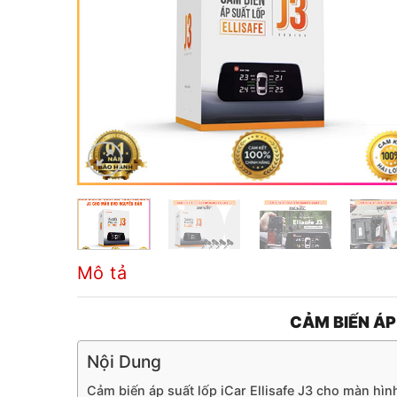
Mô tả
CẢM BIẾN ÁP
Nội Dung
Cảm biến áp suất lốp iCar Ellisafe J3 cho màn h