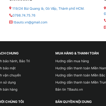
119/24 Bùi Quang là, Gò Vấp, Thành phố HCM.
Đ
0798.74.75.76
tbauto.vn@gmail.com
ÁCH CHUNG
MUA HÀNG & THANH TOÁN
 (40.6 PSI ~ 50.8PSI)
h bảo hành, Bảo Trì
Hướng dẫn mua hàng
ch bảo mật
Hướng dẫn thanh toán Miền Na
 (21.8PSI ~ 31.9PSI)
ch vận chuyển
Hướng dẫn thanh toán Miền Bắc
C (158 ~ 194 độ F)
ản sử dụng
Hướng dẫn thanh toán Miền Tru
ch bán hàng
Bản tin TBauto.vn
 điều kiện sử dụng thiết bị
VỚI CHÚNG TÔI
BẢN QUYỀN NỘI DUNG
ằng cáp, kết nối với điện thoại bằng Bluetooth