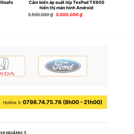
llisafe
Cảm biến áp suất lốp TexPad TX900
hiển thị màn hình Android
Giá
Giá
3.500.000
₫
3.000.000
₫
n
gốc
hiện
là:
tại
3.500.000 ₫.
là:
00.000 ₫.
3.000.000 ₫.
0798.74.75.76 (8h00 - 21h00)
Hotline 3:
HI NHÁNH 3