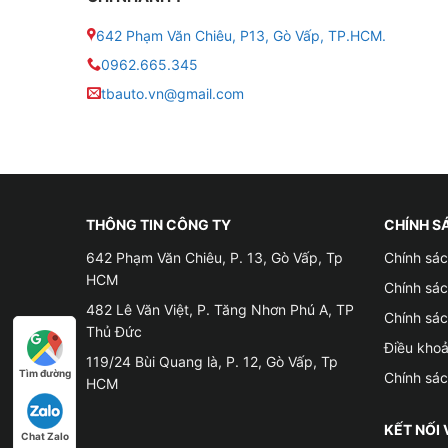
● Dung sai nhiệt độ: ±3 độ C
642 Phạm Văn Chiêu, P13, Gò Vấp, TP.HCM.
0962.665.345
● Công suất truyền tải: < 8 dBm
tbauto.vn@gmail.com
● Tần số truyền tải: 433.92 MHz
● Khối lượng 1 cảm biến: 38g
● Tuổi thọ pin: 5 năm
THÔNG TIN CÔNG TY
CHÍNH S
● Giới hạn báo động áp suất cao: 2.8 ~ 3.5 Bar
642 Phạm Văn Chiêu, P. 13, Gò Vấp, Tp
Chính sác
HCM
Chính sá
● Giới hạn báo động áp suất thấp: 1.5 ~ 2.2 Bar
482 Lê Văn Việt, P. Tăng Nhơn Phú A, TP
Chính sá
Thủ Đức
● Giới hạn báo động nhiệt độ cao: 70 ~ 90 độ 
Điều kho
119/24 Bùi Quang là, P. 12, Gò Vấp, Tp
Tìm đường
Chính sá
HCM
● Thời gian hoạt động của pin: từ 3 – 5 năm tùy
KẾT NỐI 
Chat Zalo
● Kết nối: Mô đun TPMS kết nối cùng với AVN b