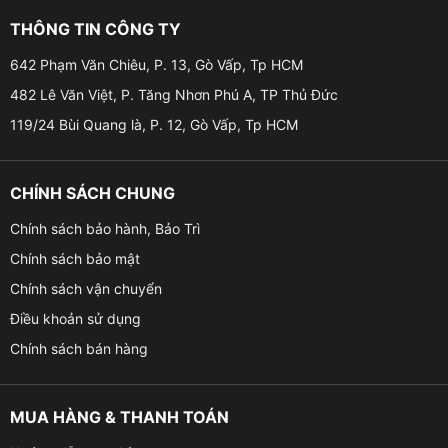
THÔNG TIN CÔNG TY
Camera 360 DCT Bản T2 Pro ghi hình t
642 Phạm Văn Chiêu, P. 13, Gò Vấp, Tp HCM
482 Lê Văn Việt, P. Tăng Nhơn Phú A, TP Thủ Đức
4. Camera 360 DCT Bản T2 Pro có những tính năng
119/24 Bùi Quang là, P. 12, Gò Vấp, Tp HCM
gì?
CHÍNH SÁCH CHUNG
➥ Các mắt
camera 360 DCT T2 Pro
trang bị chip
Sony 225 cho độ phân giải cao, mang đến chất lượng
Chính sách bảo hành, Bảo Trì
hình ảnh cực nét ở mọi thời điểm
Chính sách bảo mật
➥ Thiết bị khởi động nhanh chóng, hiển thị toàn cảnh
Chính sách vận chuyển
xung quanh ngay khi vừa khởi động xe. Hỗ trợ bạn
Điều khoản sử dụng
quan sát được mọi góc khuất, điểm mù tránh được các
Chính sách bán hàng
chướng ngại vật
➥ Sản phẩm có khả năng thay đổi góc nhìn và quan
MUA HÀNG & THANH TOÁN
sát vị trí của hai bánh sau, căn vạch lùi xe chính xác