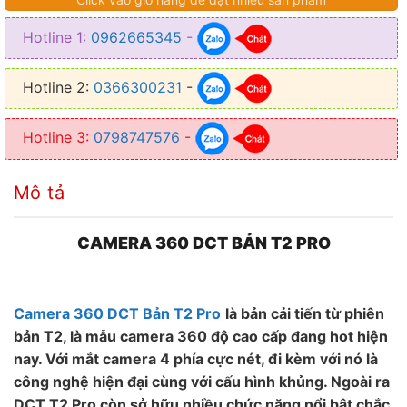
Hotline 1:
0962665345
-
Hotline 2:
0366300231
-
Hotline 3:
0798747576
-
Mô tả
CAMERA 360 DCT BẢN T2 PRO
Camera 360 DCT Bản T2 Pro
là bản cải tiến từ phiên
bản T2, là mẫu camera 360 độ cao cấp đang hot hiện
nay. Với mắt camera 4 phía cực nét, đi kèm với nó là
công nghệ hiện đại cùng với cấu hình khủng. Ngoài ra
DCT T2 Pro còn sở hữu nhiều chức năng nổi bật chắc