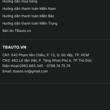
Hướng dẫn mua hàng
tuyệt đối nên khi lái xe ở địa hình phức tạp bạn có thể
Hướng dẫn thanh toán Miền Nam
quay đầu xe vô cùng dễ dàng
Hướng dẫn thanh toán Miền Bắc
➥ Không chỉ lưu trữ hình ảnh của chuyến đi bằng bộ
Hướng dẫn thanh toán Miền Trung
nhớ SSD dung lượng 32GB. Mà thiết bị còn có khả
Bản tin TBauto.vn
năng tự động khóa file khi xảy ra va chạm nhằm đảm
bảo an toàn cho dữ liệu
TBAUTO.VN
➥ Tính năng giám sát đỗ xe thông minh với cơ chế
CN1: 642 Phạm Văn Chiêu, P. 13, Q. Gò Vấp, TP. HCM
giám sát 1 giây 1 chụp 24 tiếng giúp tiết kiệm dung
CN2: 482 Lê Văn Việt, P. Tăng Nhơn Phú A, TP Thủ Đức
lượng bộ nhớ. Nhưng vẫn đảm bảo việc ghi lại được
Điện thoại:0962.665.345 - 0798.74.75.76
toàn bộ diễn biến xung quanh xe và cho phép bạn có
Email:
tbauto.vn@gmail.com
thể cài đặt thời gian giám sát
➥ Sản phẩm còn cho phép cài đặt màn hình tự tắt sau
một khoảng thời gian nhất định như 20 giây, 30 giây
hoặc khi tốc độ đạt trên 5km/h