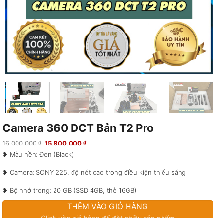
Camera 360 DCT Bản T2 Pro
Giá
Giá
16.000.000
15.800.000
₫
₫
gốc
hiện
❥ Màu nền: Đen (Black)
là:
tại
16.000.000 ₫.
là:
15.800.000 ₫.
❥ Camera: SONY 225, độ nét cao trong điều kiện thiếu sáng
❥ Bộ nhớ trong: 20 GB (SSD 4GB, thẻ 16GB)
THÊM VÀO GIỎ HÀNG
❥ Case: Hợp kim nhôm màu vàng
Click vào giỏ hàng để đặt nhiều sản phẩm