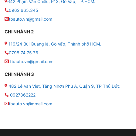
một chiếc hộp đen ô tô
642 Phạm Văn Chiêu, P13, Gò Vấp, TP.HCM.
0962.665.345
✸ Ghi hình toàn cảnh 360 độ xung quanh xe, bảo vệ
tbauto.vn@gmail.com
bạn khỏi các tình huống không mong muốn nếu xảy ra
va chạm đáng tiếc
CHI NHÁNH 2
✸ Hỗ trợ đỗ xe và lùi xe dễ dàng hơn
119/24 Bùi Quang là, Gò Vấp, Thành phố HCM.
0798.74.75.76
tbauto.vn@gmail.com
CHI NHÁNH 3
482 Lê Văn Việt, Tăng Nhơn Phú A, Quận 9, TP Thủ Đức
0927862222
tbauto.vn@gmail.com