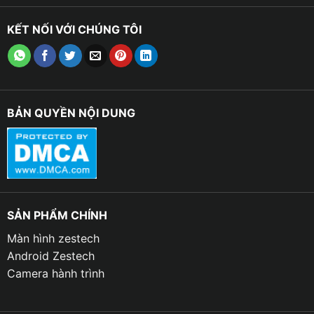
KẾT NỐI VỚI CHÚNG TÔI
BẢN QUYỀN NỘI DUNG
SẢN PHẨM CHÍNH
TB Auto chuyên cung cấp camera 360 DC
Màn hình zestech
Android Zestech
✉ Hy vọng bài viết về
Camera 360 DCT Bản T2 Pro
Camera hành trình
trên đây của Thanh Bình Auto sẽ giúp người dùng hiểu
rõ và dễ dàng thấy được mọi mặt của sản phẩm