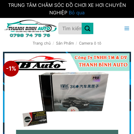
TRUNG TÂM CHĂM SÓC ĐỒ CHƠI XE HƠI CHUYÊN
NGHIỆP
Bỏ qua
Bỏ
Tìm
qua
kiếm:
nội
dung
Trang chủ
/
Sản Phẩm
/
Camera ô tô
-1%