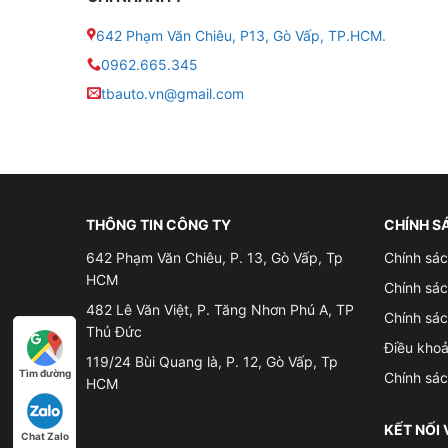
2. Đánh giá về camera hành trình Xiaomi 70m
642 Phạm Văn Chiêu, P13, Gò Vấp, TP.HCM.
Thiết kế sang trọng, phù hợp với nội thất tron
0962.665.345
tbauto.vn@gmail.com
➥ Được thiết kế với phong cách tối giản, tone 
tắt cho người dùng thấy được thiết bị có hoạt
➥ Toàn bộ phím điều khiển nằm bên dưới màn hìn
trong việc thao tác. A800S có thiết kế gọn nh
thời thượng
THÔNG TIN CÔNG TY
CHÍNH S
642 Phạm Văn Chiêu, P. 13, Gò Vấp, Tp
Chính sác
Nâng cấp cấu hình mạnh
HCM
Chính sá
482 Lê Văn Việt, P. Tăng Nhơn Phú A, TP
➥ Việc trang bị bộ vi xử lý lõi kép SigmaStar
Chính sá
Thủ Đức
công nghệ đầu ra mã hóa hình ảnh, cho hình ảnh
Điều kho
119/24 Bùi Quang là, P. 12, Gò Vấp, Tp
Tìm đường
Chính sá
Sở hữu thấu kính thủy tinh 7 lớp cao cấp
HCM
➥ Thấu kính thủy tinh 7 lớp của
Xiaomi A800S
KẾT NỐI 
Chat Zalo