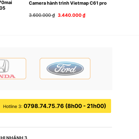
 70mai
Camera hành trình Vietmap C61 pro
C05
Giá
Giá
3.600.000
₫
3.440.000
₫
n
gốc
hiện
là:
tại
3.600.000 ₫.
là:
90.000 ₫.
3.440.000 ₫.
0798.74.75.76 (8h00 - 21h00)
Hotline 3:
 TB Auto
HI NHÁNH 3