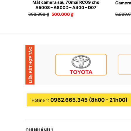
Mắt camera sau 70mai RC09 cho
 KC01
Camera
A500S – A800D – A400 – D07
Giá
Giá
600.000
₫
500.000
₫
6.290.
n
gốc
hiện
là:
tại
600.000 ₫.
là:
90.000 ₫.
500.000 ₫.
0962.665.345 (8h00 - 21h00)
Hotline 1:
Lắp cam
CHI NHÁNH 1