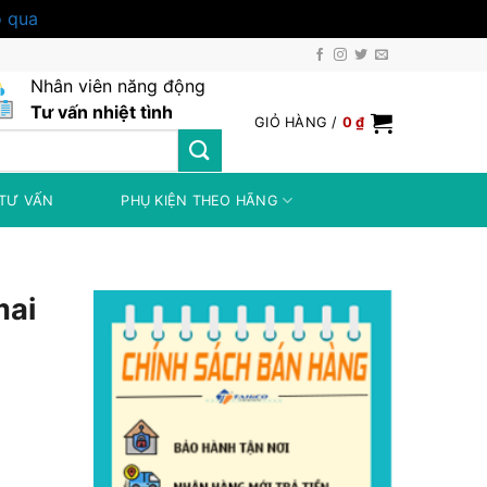
 qua
Nhân viên năng động
Tư vấn nhiệt tình
GIỎ HÀNG /
0
₫
TƯ VẤN
PHỤ KIỆN THEO HÃNG
mai