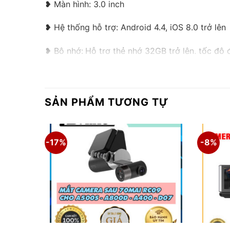
❥ Màn hình: 3.0 inch
❥ Hệ thống hỗ trợ: Android 4.4, iOS 8.0 trở lên
❥ Bộ nhớ:
Hỗ trợ thẻ nhớ 32GB trở lên, tốc độ 
❥ Dung lượng pin: lithium 500mAh
❥ Kết nối: Wifi IEEE 802.11 b/g/n
SẢN PHẨM TƯƠNG TỰ
-17%
-8%