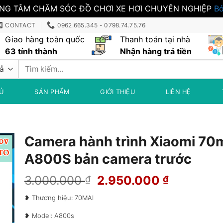
NG TÂM CHĂM SÓC ĐỒ CHƠI XE HƠI CHUYÊN NGHIỆP
Bỏ
CONTACT
0962.665.345 - 0798.74.75.76
Giao hàng toàn quốc
Thanh toán tại nhà
63 tỉnh thành
Nhận hàng trả tiền
Tìm
kiếm:
Ủ
SẢN PHẨM
GIỚI THIỆU
LIÊN HỆ
Camera hành trình Xiaomi 70
A800S bản camera trước
Giá
Giá
3.000.000
2.950.000
₫
₫
gốc
hiện
❥ Thương hiệu: 70MAI
là:
tại
3.000.000 ₫.
là:
❥ Model: A800s