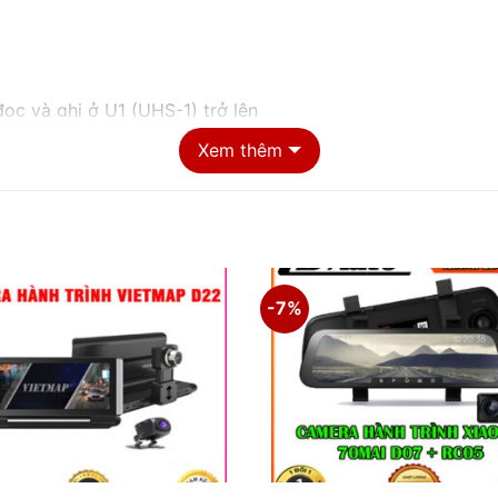
đọc và ghi ở U1 (UHS-1) trở lên
Xem thêm
-7%