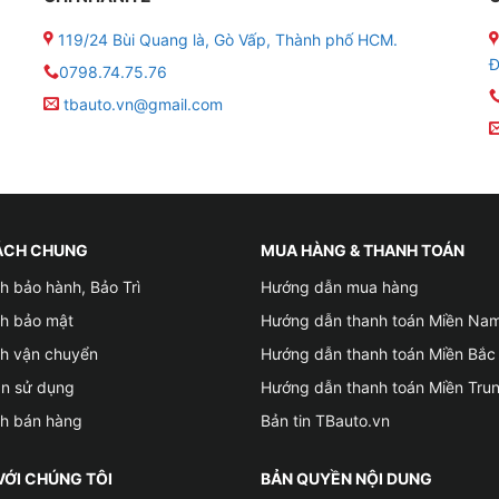
ai A800S
bản camera trước
119/24 Bùi Quang là, Gò Vấp, Thành phố HCM.
g xe
Đ
0798.74.75.76
tbauto.vn@gmail.com
màu xám bạc của thấu kính độc đáo, bên cạnh đó màn hình 3
 động hay không dễ dàng
h, phím nguồn và cổng kết nối, khe cắm được thiết kế ngay 
ẹ nhưng vô cùng chắc tay và lắp đặt nhanh chóng cho xe, g
ÁCH CHUNG
MUA HÀNG & THANH TOÁN
h bảo hành, Bảo Trì
Hướng dẫn mua hàng
ch bảo mật
Hướng dẫn thanh toán Miền Na
 SSC8629G cho camera có khả năng tính toán mạnh. Ngoài ra
ch vận chuyển
Hướng dẫn thanh toán Miền Bắc
 khi xuất ra rõ nét 4K ở tốc độ cao
ản sử dụng
Hướng dẫn thanh toán Miền Tru
ch bán hàng
Bản tin TBauto.vn
cho phép mọi chùm sáng đi qua thấu kính đến trực tiếp cảm 
VỚI CHÚNG TÔI
BẢN QUYỀN NỘI DUNG