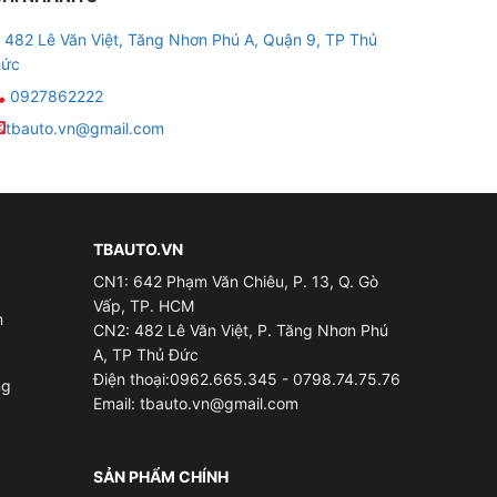
482 Lê Văn Việt, Tăng Nhơn Phú A, Quận 9, TP Thủ
ức
0927862222
 inch IPS cho độ nét cao. Trạng thái đèn bật
tbauto.vn@gmail.com
bên trái thiết bị, giúp người lái thuận tiện
iúp chiếc xe của bạn trông thật phong cách và
TBAUTO.VN
CN1: 642 Phạm Văn Chiêu, P. 13, Q. Gò
Vấp, TP. HCM
m
CN2: 482 Lê Văn Việt, P. Tăng Nhơn Phú
, còn hỗ trợ đầu vào cảm biến kép kết hợp với
A, TP Thủ Đức
Điện thoại:0962.665.345 - 0798.74.75.76
ng
Email:
tbauto.vn@gmail.com
biến giúp hình ảnh sắc nét và chi tiết hơn.
SẢN PHẨM CHÍNH