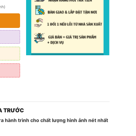
0 ₫.
nh)
c rộng 140°
 (UHS-1)
A TRƯỚC
 hành trình cho chất lượng hình ảnh nét nhất