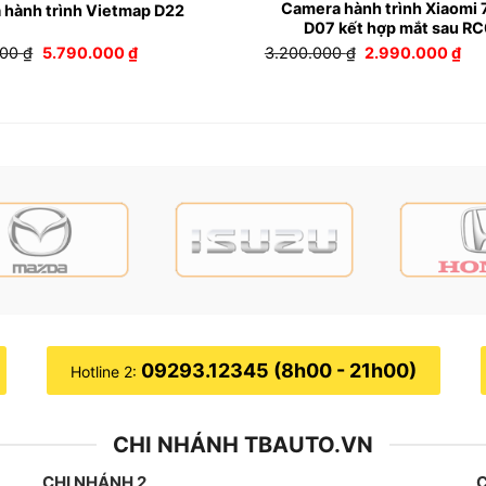
Camera hành trình Xiaomi
 hành trình Vietmap D22
D07 kết hợp mắt sau R
Giá
Giá
Giá
Giá
000
₫
5.790.000
₫
3.200.000
₫
2.990.000
₫
gốc
hiện
gốc
hiệ
là:
tại
là:
tại
6.290.000 ₫.
là:
3.200.000 ₫.
là:
5.790.000 ₫.
2.9
09293.12345 (8h00 - 21h00)
Hotline 2:
era hành trình 70mai A800S bản camera trước cho xe uy tín tại
CHI NHÁNH TBAUTO.VN
CHI NHÁNH 2
C