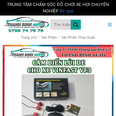
TRUNG TÂM CHĂM SÓC ĐỒ CHƠI XE HƠI CHUYÊN
NGHIỆP
Bỏ qua
Bỏ
Tìm
qua
kiếm:
nội
dung
Trang chủ
/
Sản Phẩm
/
Sản Phẩm Theo Quận