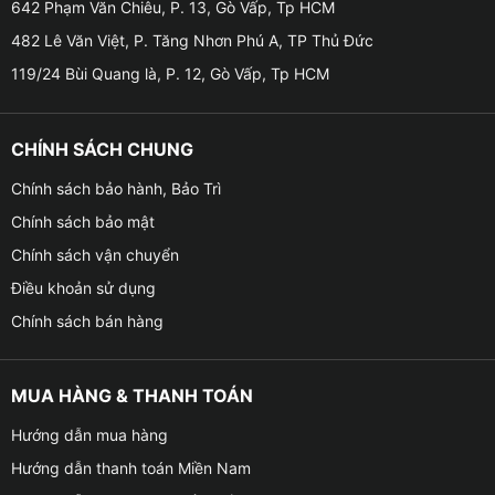
642 Phạm Văn Chiêu, P. 13, Gò Vấp, Tp HCM
hoặc các vật thể khác trong quá trình đỗ xe. Điều này
482 Lê Văn Việt, P. Tăng Nhơn Phú A, TP Thủ Đức
giúp tránh những va chạm không đáng có và giảm
119/24 Bùi Quang là, P. 12, Gò Vấp, Tp HCM
nguy cơ hỏng hóc và tổn thất vật chất.
→ Tăng tính an toàn
khi lái xe
: Việc sử dụng cảm biến
CHÍNH SÁCH CHUNG
lùi cho xe giúp tài xế có cái nhìn tổng quan hơn về
phạm vi xung quanh khi đỗ xe, giúp tránh những
Chính sách bảo hành, Bảo Trì
trường hợp va chạm với người đi bộ hoặc các xe khác
Chính sách bảo mật
đang di chuyển xung quanh.
Chính sách vận chuyển
Điều khoản sử dụng
Chính sách bán hàng
MUA HÀNG & THANH TOÁN
Hướng dẫn mua hàng
Hướng dẫn thanh toán Miền Nam