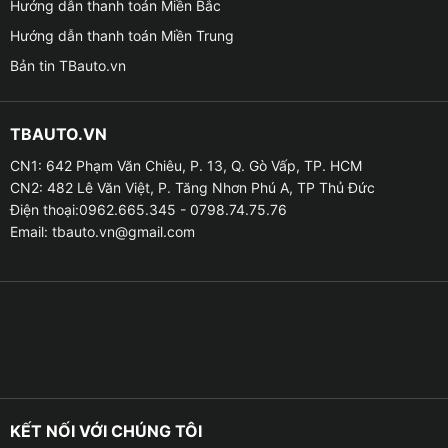
Hướng dẫn thanh toán Miền Bắc
Hướng dẫn thanh toán Miền Trung
Bản tin TBauto.vn
TBAUTO.VN
Giá lắp Cảm biến lùi cho xe VinFast VF3 tốt
CN1: 642 Phạm Văn Chiêu, P. 13, Q. Gò Vấp, TP. HCM
CN2: 482 Lê Văn Việt, P. Tăng Nhơn Phú A, TP Thủ Đức
→ Hỗ trợ
đậu
xe trong không gian
nhỏ hẹp
: Đỗ xe
Điện thoại:0962.665.345 - 0798.74.75.76
trong không gian hẹp, chật hẹp hoặc những nơi có tầm
Email:
tbauto.vn@gmail.com
nhìn hạn chế có thể gây khó khăn cho người lái. Cảm
biến đỗ xe cung cấp hướng dẫn và cảnh báo chính xác
nhất, giúp tài xế điều khiển xe dễ dàng và chính xác
hơn.
→ Giảm
nỗi lo lắng
khi đỗ xe
: Đối với những người
không thật sự tự tin khi đỗ xe, cảm biến lùi xe là một
công nghệ hỗ trợ tiện ích giúp người lái giảm stress và
KẾT NỐI VỚI CHÚNG TÔI
lo lắng khi thực hiện các cú lùi chuồng khi đỗ xe.