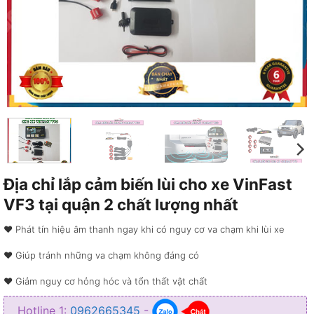
Địa chỉ lắp cảm biến lùi cho xe VinFast
VF3 tại quận 2 chất lượng nhất
♥︎ Phát tín hiệu âm thanh ngay khi có nguy cơ va chạm khi lùi xe
♥︎ Giúp tránh những va chạm không đáng có
♥︎ Giảm nguy cơ hỏng hóc và tổn thất vật chất
♥︎ Giúp tài xế điều khiển xe dễ dàng và chính xác hơn
Hotline 1:
0962665345
-