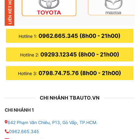
chủ xe ưu tiên lựa chọn lắp đặt bộ phận này. Ngoài ra,
người lái có thể trang bị thêm camera, lắp đặt tại vị trí
cảm biến để có thể quan sát trực tiếp từ phía sau.
0962.665.345 (8h00 - 21h00)
Hotline 1:
09293.12345 (8h00 - 21h00)
Hotline 2:
0798.74.75.76 (8h00 - 21h00)
Hotline 3:
CHI NHÁNH TBAUTO.VN
CHI NHÁNH 1
642 Phạm Văn Chiêu, P13, Gò Vấp, TP.HCM.
0962.665.345