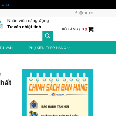
 qua
Nhân viên năng động
Tư vấn nhiệt tình
GIỎ HÀNG /
0
₫
TƯ VẤN
PHỤ KIỆN THEO HÃNG
e
nhất