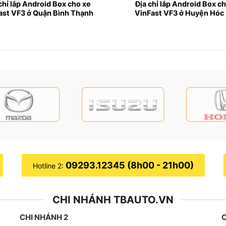
nFast VF3
:
chỉ lắp Android Box cho xe
Địa chỉ lắp Android Box c
ast VF3 ở Quận Bình Thạnh
VinFast VF3 ở Huyện Hóc
giải quyết những rủi ro vô cùng hiệu quả trong những trư
háp hoàn hảo giúp tài xế khắc phục hạn chế về tầm nhìn và
 nhan tự động. Khi xe cài số lùi thì hệ thống Camera 360 sẽ
09293.12345 (8h00 - 21h00)
Hotline 2:
CHI NHÁNH TBAUTO.VN
CHI NHÁNH 2
C