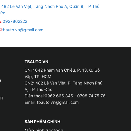
482 Lê Văn Việt, Tăng Nhơn Phú A, Quận 9, TP Thủ
ức
0927862222
tbauto.vn@gmail.com
TBAUTO.VN
CN1: 642 Phạm Văn Chiêu, P. 13, Q. Gò
Vấp, TP. HCM
m
CN2: 482 Lê Văn Việt, P. Tăng Nhơn Phú
A, TP Thủ Đức
Điện thoại:0962.665.345 - 0798.74.75.76
ng
Email:
tbauto.vn@gmail.com
 Tphcm
 về phía trái, phải.
SẢN PHẨM CHÍNH
Màn hình zestech