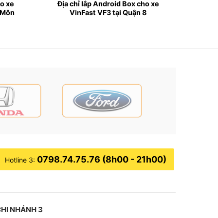
ho xe
Địa chỉ lắp Android Box cho xe
 Môn
VinFast VF3 tại Quận 8
ờng hợp không mong muốn. Bên cạnh đó, việc
 các điểm mù khi lái xe.
 tự động hiển thị hình ảnh lên màn hình và vạch
0798.74.75.76 (8h00 - 21h00)
Hotline 3:
HI NHÁNH 3