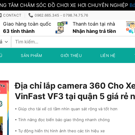
NG TÂM CHĂM SÓC ĐỒ CHƠI XE HƠI CHUYÊN NGHIỆP
Bỏ
CONTACT
0962.665.345 - 0798.74.75.76
Giao hàng toàn quốc
Thanh toán tại nhà
63 tỉnh thành
Nhận hàng trả tiền
Tìm
kiếm:
Ủ
SẢN PHẨM
GIỚI THIỆU
LIÊN HỆ
Địa chỉ lắp camera 360 Cho X
VinFast VF3 tại quận 5 giá rẻ 
• Giúp cho tài xế có tầm nhìn quan sát rộng và tốt hơn
• Tính năng đọc biển báo giao thông nhanh chóng
• Tự động hiển thị hình ảnh theo các tín hiệu xe