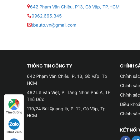
642 Phạm Văn Chiêu, P13, Gò Vấp, TP.HCM.
0962.665.345
tbauto.vn@gmail.com
THÔNG TIN CÔNG TY
CHÍNH S
642 Phạm Văn Chiêu, P. 13, Gò Vấp, Tp
Chính sác
HCM
Chính sá
482 Lê Văn Việt, P. Tăng Nhơn Phú A, TP
Chính sá
Thủ Đức
Điều kho
119/24 Bùi Quang là, P. 12, Gò Vấp, Tp
Địa đ
Tìm đường
Chính sá
HCM
✦ Điều này giúp hỗ trợ người lái xe tránh được 
KẾT NỐI 
Chat Zalo