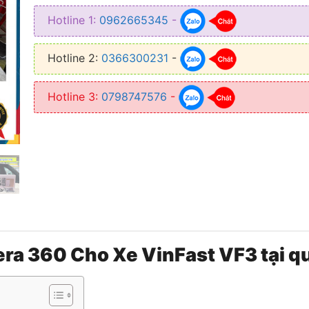
• Giúp hỗ trợ người lái xe tránh được những va chạm phía sau
Hotline 1:
0962665345
-
Hotline 2:
0366300231
-
Hotline 3:
0798747576
-
era 360 Cho Xe VinFast VF3 tại qu