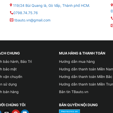
119/24 Bùi Quang là, Gò Vấp, Thành phố HCM.
Đ
0798.74.75.76
tbauto.vn@gmail.com
ÁCH CHUNG
MUA HÀNG & THANH TOÁN
h bảo hành, Bảo Trì
Hướng dẫn mua hàng
ch bảo mật
Hướng dẫn thanh toán Miền Na
ch vận chuyển
Hướng dẫn thanh toán Miền Bắc
ản sử dụng
Hướng dẫn thanh toán Miền Tru
iểm lắp Camera 360 cho xe VinFast VF3 uy tín tại Gò Vấp
ch bán hàng
Bản tin TBauto.vn
những va chạm phía sau. Tương tự như vậy khi tài xế xi nhan
VỚI CHÚNG TÔI
BẢN QUYỀN NỘI DUNG