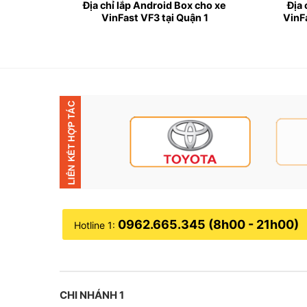
♥︎ Đặc điểm của Camera 360 cho xe Vi
VinFast
Địa chỉ lắp Android Box cho xe
Địa 
VinFast VF3 tại Quận 1
VinF
✦ Lắp Camera 360 cho xe VinFast VF3 sẽ giúp 
quan sát qua hệ thống camera 360 là một giải p
✦ Có khả năng thực hiện thao tác lệnh lùi và xi
rõ ra lộ trình tiếp theo mà xe lùi lại vị trí đó.
0962.665.345 (8h00 - 21h00)
Hotline 1:
CHI NHÁNH 1