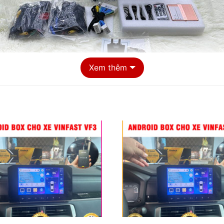
Xem thêm
 điểm lắp Camera 360 cho xe VinFast VF3 chất lượng tại T