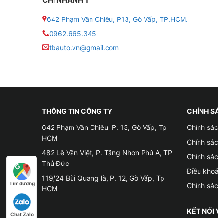
CHI NHÁNH 1
642 Phạm Văn Chiêu, P13, Gò Vấp, TP.HCM.
0962.665.345
tbauto.vn@gmail.com
THÔNG TIN CÔNG TY
CHÍNH S
642 Phạm Văn Chiêu, P. 13, Gò Vấp, Tp
Chính sác
HCM
Chính sá
482 Lê Văn Việt, P. Tăng Nhơn Phú A, TP
Chính sá
Thủ Đức
Điều kho
119/24 Bùi Quang là, P. 12, Gò Vấp, Tp
Tìm đường
Chính sá
HCM
KẾT NỐI 
Chat Zalo