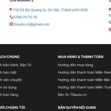
CHI NHÁNH 2
C
119/24 Bùi Quang là, Gò Vấp, Thành phố HCM.
Đ
0798.74.75.76
tbauto.vn@gmail.com
ÁCH CHUNG
MUA HÀNG & THANH TOÁN
h bảo hành, Bảo Trì
Hướng dẫn mua hàng
ch bảo mật
Hướng dẫn thanh toán Miền Na
ch vận chuyển
Hướng dẫn thanh toán Miền Bắc
ản sử dụng
Hướng dẫn thanh toán Miền Tru
ch bán hàng
Bản tin TBauto.vn
VỚI CHÚNG TÔI
BẢN QUYỀN NỘI DUNG