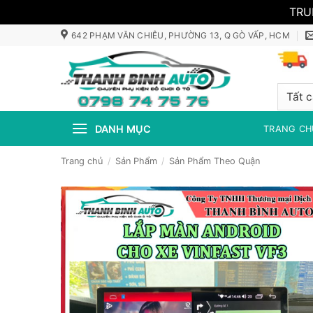
TRU
Bỏ
642 PHẠM VĂN CHIÊU, PHƯỜNG 13, Q GÒ VẤP, HCM
qua
nội
dung
DANH MỤC
TRANG CH
Trang chủ
/
Sản Phẩm
/
Sản Phẩm Theo Quận