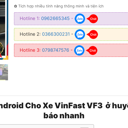
✿ Tích hợp nhiều tính năng thông minh và tiện ích
Hotline 1:
0962665345
-
Hotline 2:
0366300231
-
Hotline 3:
0798747576
-
ndroid Cho Xe VinFast VF3 ở hu
báo nhanh