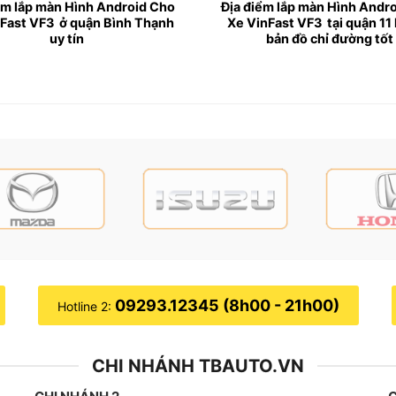
ểm lắp màn Hình Android Cho
Địa điểm lắp màn Hình Andr
Fast VF3 ở quận Bình Thạnh
Xe VinFast VF3 tại quận 11 
uy tín
bản đồ chỉ đường tốt
o xe VinFast VF3
st VF3
không chỉ giúp tăng cường độ an toàn khi đang lái x
ớn hơn, giúp người dùng dễ dàng quan sát.
VTV Go, Spotify, Netflix, FPT Play . Giúp cho người ngồi tr
 dễ dàng truy cập internet.
chỉ đường như Vietmap, Google Maps, Navitel, Carmap,…
09293.12345 (8h00 - 21h00)
Hotline 2:
id bằng giọng nói nhanh chóng, hạn chế thao tác bằng tay 
bên trong xe.
CHI NHÁNH TBAUTO.VN