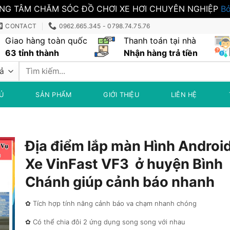
NG TÂM CHĂM SÓC ĐỒ CHƠI XE HƠI CHUYÊN NGHIỆP
Bỏ
CONTACT
0962.665.345 - 0798.74.75.76
Giao hàng toàn quốc
Thanh toán tại nhà
63 tỉnh thành
Nhận hàng trả tiền
Tìm
kiếm:
Ủ
SẢN PHẨM
GIỚI THIỆU
LIÊN HỆ
Địa điểm lắp màn Hình Androi
Xe VinFast VF3 ở huyện Bình
Chánh giúp cảnh báo nhanh
✿ Tích hợp tính năng cảnh báo va chạm nhanh chóng
✿ Có thể chia đôi 2 ứng dụng song song với nhau