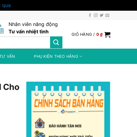
 qua
Nhân viên năng động
Tư vấn nhiệt tình
GIỎ HÀNG /
0
₫
TƯ VẤN
PHỤ KIỆN THEO HÃNG
d Cho