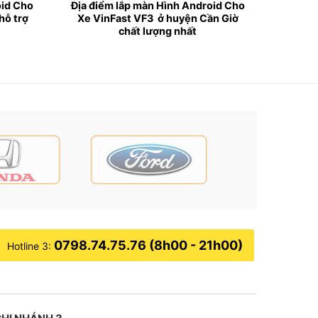
oid Cho
Địa điểm lắp màn Hình Android Cho
hỗ trợ
Xe VinFast VF3 ở huyện Cần Giờ
chất lượng nhất
e, mà còn mở ra một thế giới thông tin và giải
ên xe có cảm giác thư giãn và thoải mái hơn.
0798.74.75.76 (8h00 - 21h00)
Hotline 3:
để tài xế tập trung lái xe an toàn.