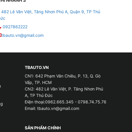
HI NHÁNH 3
482 Lê Văn Việt, Tăng Nhơn Phú A, Quận 9, TP Thủ
ức
0927862222
tbauto.vn@gmail.com
TBAUTO.VN
CN1: 642 Phạm Văn Chiêu, P. 13, Q. Gò
Vấp, TP. HCM
m
CN2: 482 Lê Văn Việt, P. Tăng Nhơn Phú
A, TP Thủ Đức
Điện thoại:0962.665.345 - 0798.74.75.76
ng
Email:
tbauto.vn@gmail.com
SẢN PHẨM CHÍNH