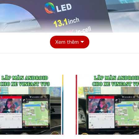
Xem thêm
Màn hình Android cho xe VinFast VF3 chất lượng tại Tphcm