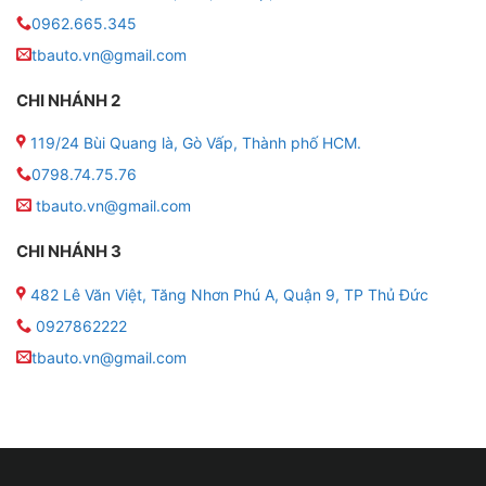
trong xe.
0962.665.345
tbauto.vn@gmail.com
CHI NHÁNH 2
119/24 Bùi Quang là, Gò Vấp, Thành phố HCM.
0798.74.75.76
tbauto.vn@gmail.com
CHI NHÁNH 3
482 Lê Văn Việt, Tăng Nhơn Phú A, Quận 9, TP Thủ Đức
0927862222
tbauto.vn@gmail.com
Màn hình Android cho xe VinFast VF
❥ Tính năng của màn hình Android cho xe VinFast