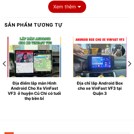
Xem thêm
SẢN PHẨM TƯƠNG TỰ
Màn hình Android cho xe VinFast 
Địa điểm lắp màn Hình
Địa chỉ lắp Android Box
❥ Tại sao nên lắp màn hình Android cho xe VinFast
Android Cho Xe VinFast
cho xe VinFast VF3 tại
VF3 ở huyện Củ Chi có tuổi
Quận 3
VF3
thọ bền bỉ
✦ Việc sử dụng
màn hình Android cho xe VinFast VF3
không chỉ giúp tăng cường độ an toàn khi đang lái xe,
mà còn mở ra một thế giới thông tin và giải trí phong
phú .