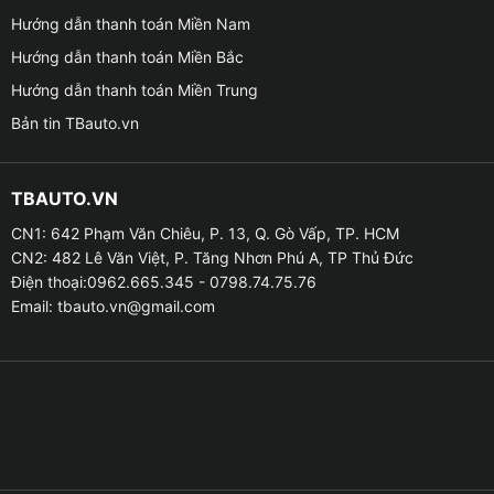
Hướng dẫn thanh toán Miền Nam
Hướng dẫn thanh toán Miền Bắc
Hướng dẫn thanh toán Miền Trung
Bản tin TBauto.vn
TBAUTO.VN
CN1: 642 Phạm Văn Chiêu, P. 13, Q. Gò Vấp, TP. HCM
Giá bán màn hình Android cho xe VinFast VF3 
CN2: 482 Lê Văn Việt, P. Tăng Nhơn Phú A, TP Thủ Đức
Điện thoại:0962.665.345 - 0798.74.75.76
Email:
tbauto.vn@gmail.com
➤ Thậm chí bạn còn khắc phục được những tình trạng
thực hiện thao tác nhanh quá màn hình không kịp hiển
thị, độ mượt mà chưa cao, còn hay xảy ra tình trạng
giật lag hình ảnh.
➤ Màn hình được thiết kế ngang nên có vẻ sang trọng
và đặc biệt có thể chia đôi 2 ứng dụng song song với