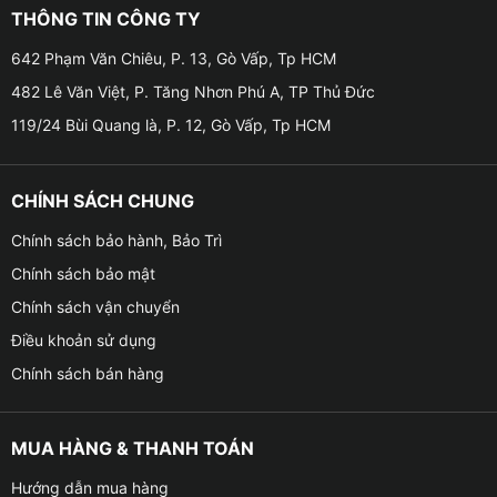
VF3
THÔNG TIN CÔNG TY
➤ Màn hình Android cho xe Vinfast VF3 không chỉ đơn
642 Phạm Văn Chiêu, P. 13, Gò Vấp, Tp HCM
thuần là một thiết bị giúp giải trí mà còn tích hợp nhiều
482 Lê Văn Việt, P. Tăng Nhơn Phú A, TP Thủ Đức
tính năng thông minh và tiện ích. Người dùng có thể dễ
119/24 Bùi Quang là, P. 12, Gò Vấp, Tp HCM
dàng truy cập internet, xem phim, nghe nhạc, đọc tin
tức hay thậm chí là làm việc từ xa ngay trên màn hình
android. Điều này giúp tạo ra một không gian làm việc
CHÍNH SÁCH CHUNG
và giải trí linh hoạt và nhanh chóng tiện lợi.
Chính sách bảo hành, Bảo Trì
➤ Ngoài ra, màn hình android cũng tích hợp các ứng
Chính sách bảo mật
dụng hỗ trợ lái xe như bản đồ, camera lùi , cảnh báo
Chính sách vận chuyển
va chạm, giúp tài xế có thể quản lý và điều khiển xe
Điều khoản sử dụng
một cách an toàn và hiệu quả nhất .
Chính sách bán hàng
MUA HÀNG & THANH TOÁN
Hướng dẫn mua hàng