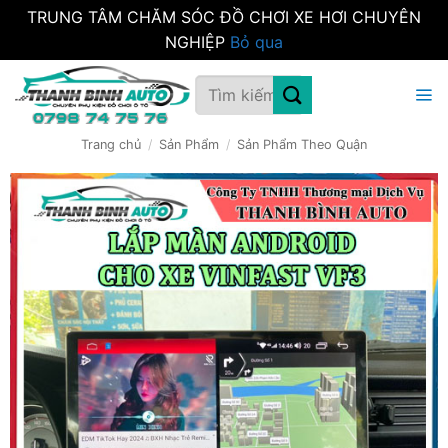
TRUNG TÂM CHĂM SÓC ĐỒ CHƠI XE HƠI CHUYÊN
NGHIỆP
Bỏ qua
Bỏ
Tìm
qua
kiếm:
nội
dung
Trang chủ
/
Sản Phẩm
/
Sản Phẩm Theo Quận