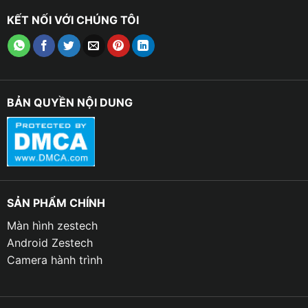
nhau , mỗi ứng dụng có khoảng 6 inch nên rất dễ nhìn.
KẾT NỐI VỚI CHÚNG TÔI
Trang bị màn hình hiển thị với kích thước lớn hơn so
với màn zin , điều đó đem đến cho bạn những trải
nghiệm hình ảnh tốt hơn.
➤ Thiết kế tràn viền được lấy cảm hứng từ những
BẢN QUYỀN NỘI DUNG
chiếc máy tính bảng sang trọng và hiện đại giúp tôn
lên vẻ đẹp của nội thất ô tô.
➤ Màn hình Android cho xe Vinfast VF3 có nhiều tính
năng cơ bản để cung cấp nhiều trải nghiệm giải trí và
tiện ích trong xe.
SẢN PHẨM CHÍNH
Màn hình zestech
Android Zestech
Camera hành trình