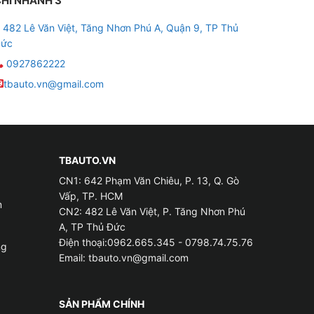
HI NHÁNH 3
482 Lê Văn Việt, Tăng Nhơn Phú A, Quận 9, TP Thủ
ức
0927862222
tbauto.vn@gmail.com
TBAUTO.VN
CN1: 642 Phạm Văn Chiêu, P. 13, Q. Gò
Vấp, TP. HCM
m
CN2: 482 Lê Văn Việt, P. Tăng Nhơn Phú
A, TP Thủ Đức
Điện thoại:0962.665.345 - 0798.74.75.76
ng
Email:
tbauto.vn@gmail.com
SẢN PHẨM CHÍNH