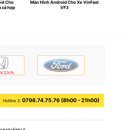
oid Cho
Màn Hình Android Cho Xe VinFast
á cả hợp
VF3
e, mà còn mở ra một thế giới thông tin và giải
ên xe có cảm giác thư giãn và thoải mái hơn.
0798.74.75.76 (8h00 - 21h00)
Hotline 3:
để tài xế tập trung lái xe an toàn.