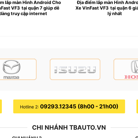
ểm lắp màn Hình Android Cho
Địa điểm lắp màn Hình Andr
nFast VF3 tại quận 7 giúp dễ
Xe VinFast VF3 tại quận 6 gi
dàng truy cập internet
lý nhất
o xe VinFast VF3
st VF3
không chỉ giúp tăng cường độ an toàn khi đang lái x
ớn hơn, giúp người dùng dễ dàng quan sát.
VTV Go, Spotify, Netflix, FPT Play . Giúp cho người ngồi tr
 dễ dàng truy cập internet.
chỉ đường như Vietmap, Google Maps, Navitel, Carmap,…
09293.12345 (8h00 - 21h00)
Hotline 2:
id bằng giọng nói nhanh chóng, hạn chế thao tác bằng tay 
bên trong xe.
CHI NHÁNH TBAUTO.VN