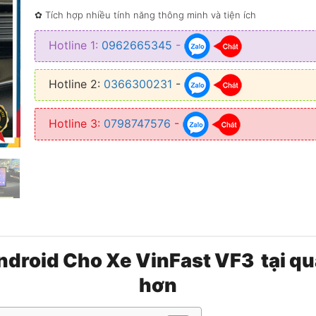
✿ Tích hợp nhiều tính năng thông minh và tiện ích
Hotline 1:
0962665345
-
Hotline 2:
0366300231
-
Hotline 3:
0798747576
-
droid Cho Xe VinFast VF3 tại quận
hơn