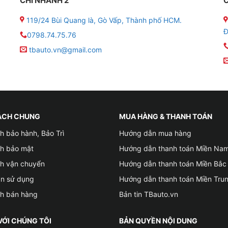
CHI NHÁNH 2
C
119/24 Bùi Quang là, Gò Vấp, Thành phố HCM.
Đ
0798.74.75.76
tbauto.vn@gmail.com
ÁCH CHUNG
MUA HÀNG & THANH TOÁN
h bảo hành, Bảo Trì
Hướng dẫn mua hàng
ch bảo mật
Hướng dẫn thanh toán Miền Na
ch vận chuyển
Hướng dẫn thanh toán Miền Bắc
ản sử dụng
Hướng dẫn thanh toán Miền Tru
ch bán hàng
Bản tin TBauto.vn
VỚI CHÚNG TÔI
BẢN QUYỀN NỘI DUNG