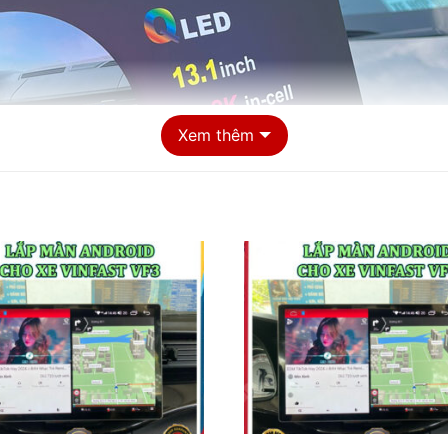
Xem thêm
Màn hình Android cho xe VinFast VF3 chất lượng tại Tphcm