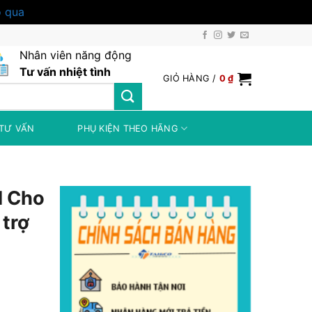
 qua
Nhân viên năng động
Tư vấn nhiệt tình
GIỎ HÀNG /
0
₫
TƯ VẤN
PHỤ KIỆN THEO HÃNG
d Cho
 trợ