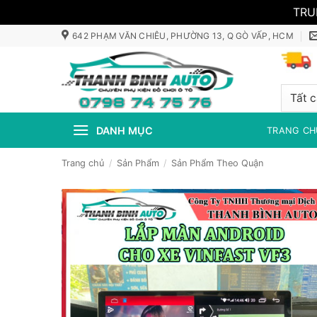
TRU
Bỏ
642 PHẠM VĂN CHIÊU, PHƯỜNG 13, Q GÒ VẤP, HCM
qua
nội
dung
DANH MỤC
TRANG CH
Trang chủ
/
Sản Phẩm
/
Sản Phẩm Theo Quận