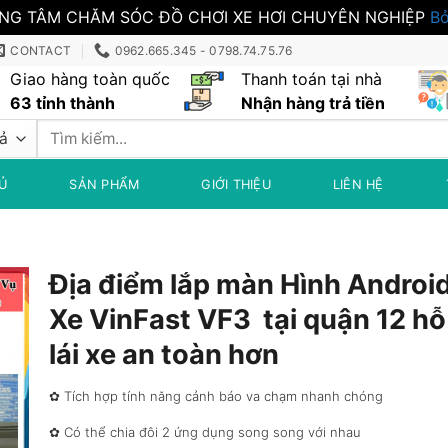
NG TÂM CHĂM SÓC ĐỒ CHƠI XE HƠI CHUYÊN NGHIỆP
Bỏ
CONTACT
0962.665.345 - 0798.74.75.76
Giao hàng toàn quốc
Thanh toán tại nhà
63 tỉnh thành
Nhận hàng trả tiền
Tìm
kiếm:
Ủ
SẢN PHẨM
GIỚI THIỆU
LIÊN HỆ
Địa điểm lắp màn Hình Androi
Xe VinFast VF3 tại quận 12 hỗ
lái xe an toàn hơn
✿ Tích hợp tính năng cảnh báo va chạm nhanh chóng
✿ Có thể chia đôi 2 ứng dụng song song với nhau