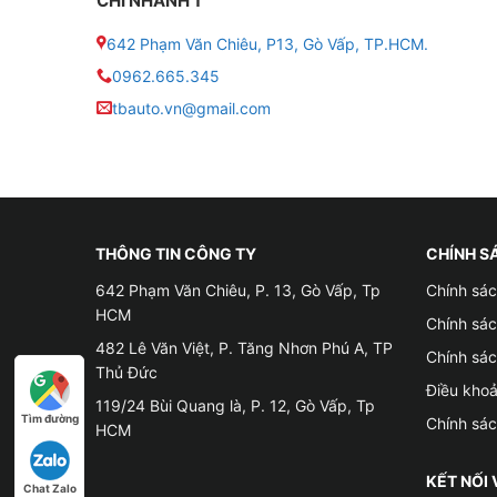
CHI NHÁNH 1
642 Phạm Văn Chiêu, P13, Gò Vấp, TP.HCM.
0962.665.345
tbauto.vn@gmail.com
THÔNG TIN CÔNG TY
CHÍNH S
642 Phạm Văn Chiêu, P. 13, Gò Vấp, Tp
Chính sác
HCM
Chính sá
482 Lê Văn Việt, P. Tăng Nhơn Phú A, TP
Chính sá
Thủ Đức
Điều kho
119/24 Bùi Quang là, P. 12, Gò Vấp, Tp
Tìm đường
Chính sá
HCM
KẾT NỐI 
Chat Zalo