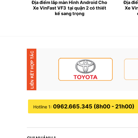
oid Cho
Địa điểm lắp màn Hình Android Cho
Địa đi
 trợ tính
Xe VinFast VF3 tại quận 2 có thiết
Xe Vi
kế sang trọng
❥ Tại sao nên lắp màn hình Android ch
✦ Việc sử dụng
màn hình Android cho xe VinFa
trí phong phú .
✦ Kích thước màn hình android được thiết kế l
✦ Tổng hợp các ứng dụng giải trí như Youtube, 
✦ Tích hợp kết nối wifi và 4G để người sử dụng
✦ Tích hợp nhiều ứng dụng bản đồ thông minh 
0962.665.345 (8h00 - 21h00)
Hotline 1:
✦ Tích hợp công nghệ điều khiển màn hình andro
✦ Tăng sự sang trọng và hiện đại cho nội thất 