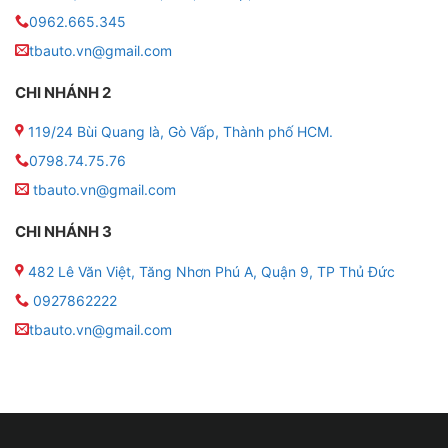
quanh .
0962.665.345
tbauto.vn@gmail.com
CHI NHÁNH 2
119/24 Bùi Quang là, Gò Vấp, Thành phố HCM.
0798.74.75.76
tbauto.vn@gmail.com
CHI NHÁNH 3
482 Lê Văn Việt, Tăng Nhơn Phú A, Quận 9, TP Thủ Đức
0927862222
tbauto.vn@gmail.com
Phủ ceramic cho xe VinFast VF3 uy tín tại Gò Vấp
Tphcm