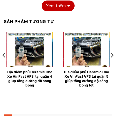
Xem thêm
SẢN PHẨM TƯƠNG TỰ
Phủ ceramic cho xe VinFast VF3 chất lượng tại Tphcm
▶ Phủ Ceramic Cho Xe Ô tô là gì
Địa điểm phủ Ceramic Cho
Địa điểm phủ Ceramic Cho
✔ Phủ ceramic cho xe VinFast VF3 đang là xu hướng
Xe VinFast VF3 tại quận 4
Xe VinFast VF3 tại quận 5
giúp tăng cường độ sáng
giúp tăng cường độ sáng
làm đẹp đồng thời bảo vệ xe hơi được rất nhiều chủ xe
bóng
bóng tốt
lựa chọn . Hiện nay nhu cầu làm đẹp của người phủ
ceramic cho xe là khá lớn , nhưng mới chỉ được nghe
qua về công nghệ này . Vì ceramic là sản phẩm thuộc
công nghệ cải tiến mới được du nhập đến thị trường
Việt Nam