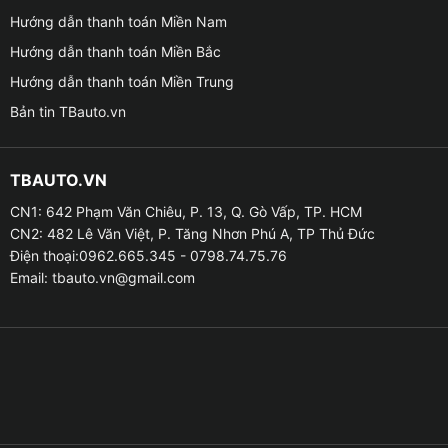
☁ Độ bền vượt trội : Bảo hành sản phẩm lên đến 5
Hướng dẫn thanh toán Miền Nam
năm. Đạt được độ kết dính 100% giữa sản phẩm và bề
Hướng dẫn thanh toán Miền Bắc
mặt sơn.
Hướng dẫn thanh toán Miền Trung
Bản tin TBauto.vn
TBAUTO.VN
CN1: 642 Phạm Văn Chiêu, P. 13, Q. Gò Vấp, TP. HCM
CN2: 482 Lê Văn Việt, P. Tăng Nhơn Phú A, TP Thủ Đức
Điện thoại:0962.665.345 - 0798.74.75.76
Email:
tbauto.vn@gmail.com
Giá phủ ceramic cho xe VinFast VF3 tốt nhất tại Quận