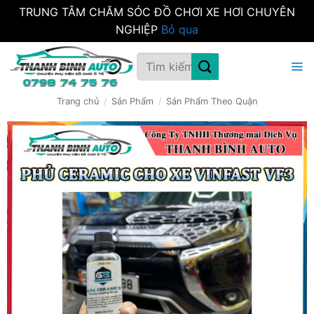
TRUNG TÂM CHĂM SÓC ĐỒ CHƠI XE HƠI CHUYÊN
NGHIỆP
Bỏ qua
Bỏ
Tìm
qua
kiếm:
nội
dung
Trang chủ
/
Sản Phẩm
/
Sản Phẩm Theo Quận