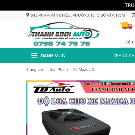
TRU
Bỏ
642 PHẠM VĂN CHIÊU, PHƯỜNG 13, Q GÒ VẤP, HCM
qua
nội
dung
DANH MỤC
TRANG CH
Trang chủ
/
Sản Phẩm
/
Xe Mazda 3