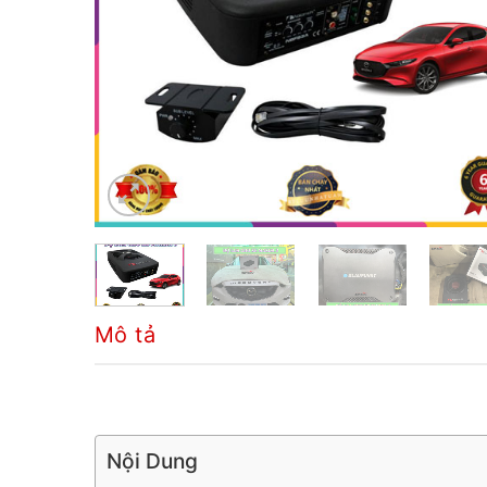
Mô tả
Nội Dung