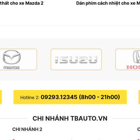
 thất cho xe Mazda 2
Dán phim cách nhiệt cho xe 
ng những yếu tố quan trọng trong trải nghiệm lái xe và nh
 cao , bao gồm các loa đặt ở các vị trí khác nhau trong xe
a sub điện. Để đảm bảo loa sub điện không bị rung khi bật 
ện được cố định vào một tấm gỗ và gắn vào sàn xe.
cho hệ thống điện . Loa sub điện sẽ lấy nguồn trực tiếp từ 
cố xảy ra.
09293.12345 (8h00 - 21h00)
Hotline 2:
CHI NHÁNH TBAUTO.VN
CHI NHÁNH 2
C