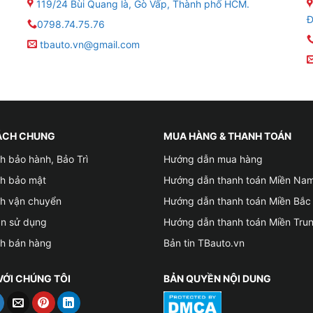
119/24 Bùi Quang là, Gò Vấp, Thành phố HCM.
Đ
0798.74.75.76
tbauto.vn@gmail.com
ÁCH CHUNG
MUA HÀNG & THANH TOÁN
h bảo hành, Bảo Trì
Hướng dẫn mua hàng
ch bảo mật
Hướng dẫn thanh toán Miền Na
ch vận chuyển
Hướng dẫn thanh toán Miền Bắc
ản sử dụng
Hướng dẫn thanh toán Miền Tru
ch bán hàng
Bản tin TBauto.vn
VỚI CHÚNG TÔI
BẢN QUYỀN NỘI DUNG
Địa điểm độ loa cho xe Mazda 3 uy tín tại Gò Vấp tphcm