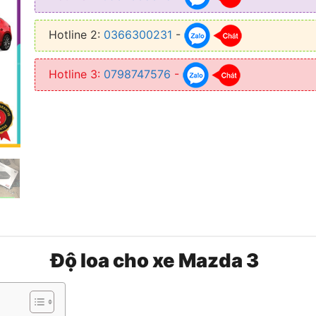
● Kết nối USB hoặc đọc thẻ nhớ
Hotline 2:
0366300231
-
Hotline 3:
0798747576
-
Độ loa cho xe Mazda 3