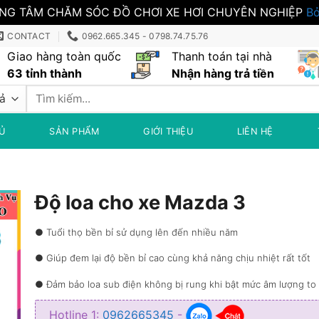
NG TÂM CHĂM SÓC ĐỒ CHƠI XE HƠI CHUYÊN NGHIỆP
Bỏ
CONTACT
0962.665.345 - 0798.74.75.76
Giao hàng toàn quốc
Thanh toán tại nhà
63 tỉnh thành
Nhận hàng trả tiền
Tìm
kiếm:
Ủ
SẢN PHẨM
GIỚI THIỆU
LIÊN HỆ
Độ loa cho xe Mazda 3
● Tuổi thọ bền bỉ sử dụng lên đến nhiều năm
● Giúp đem lại độ bền bỉ cao cùng khả năng chịu nhiệt rất tốt
● Đảm bảo loa sub điện không bị rung khi bật mức âm lượng to
● Nhỏ gọn không ảnh hưởng đến không gian của xe
Hotline 1:
0962665345
-