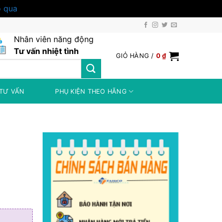
 qua
Nhân viên năng động
Tư vấn nhiệt tình
GIỎ HÀNG /
0
₫
TƯ VẤN
PHỤ KIỆN THEO HÃNG