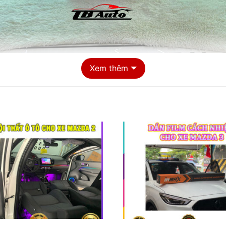
Xem thêm
Địa điểm độ loa cho xe Mazda 3 chất lượng tại tphcm