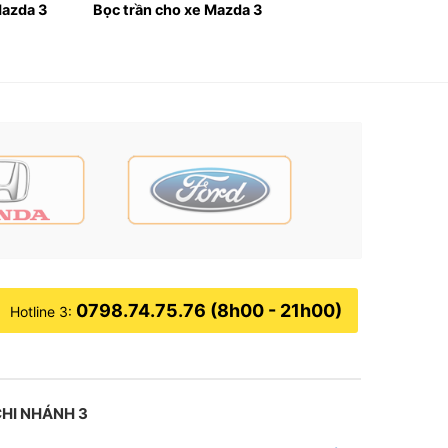
Mazda 3
Bọc trần cho xe Mazda 3
ững giải trí trong xe. Các dòng xe Mazda 3
, nhưng tùy thuộc vào phiên bản và giá .
mức âm lượng to, bạn cần cố định loa sub với
bình acquy của xe. Vì vậy, khi lắp đặt loa sub
0798.74.75.76 (8h00 - 21h00)
Hotline 3:
HI NHÁNH 3