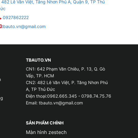
482 Lê Văn Việt, Tăng Nhơn Phú A, Quận 9, TP Thủ
ức
0927862222
tbauto.vn@gmail.com
TBAUTO.VN
CN1: 642 Phạm Văn Chiêu, P. 13, Q. Gò
Vấp, TP. HCM
m
CN2: 482 Lê Văn Việt, P. Tăng Nhơn Phú
A, TP Thủ Đức
Điện thoại:0962.665.345 - 0798.74.75.76
ng
Email:
tbauto.vn@gmail.com
SẢN PHẨM CHÍNH
Màn hình zestech