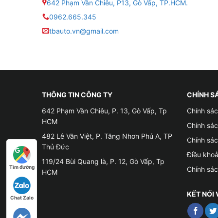
642 Phạm Văn Chiêu, P13, Gò Vấp, TP.HCM.
0962.665.345
tbauto.vn@gmail.com
THÔNG TIN CÔNG TY
CHÍNH S
642 Phạm Văn Chiêu, P. 13, Gò Vấp, Tp
Chính sác
HCM
Chính sá
482 Lê Văn Việt, P. Tăng Nhơn Phú A, TP
Chính sá
Thủ Đức
Điều kho
119/24 Bùi Quang là, P. 12, Gò Vấp, Tp
Tìm đường
Chính sá
HCM
KẾT NỐI 
Chat Zalo