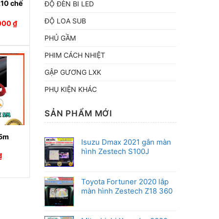
210 chế
ĐỘ ĐÈN BI LED
ĐỘ LOA SUB
Giá
000
₫
hiện
tại
PHỦ GẦM
00 ₫.
là:
4.500.000 ₫.
PHIM CÁCH NHIỆT
GẬP GƯƠNG LXK
PHỤ KIỆN KHÁC
SẢN PHẨM MỚI
 5m
Isuzu Dmax 2021 gắn màn
hình Zestech S100J
Giá
₫
hiện
tại
.
là:
Toyota Fortuner 2020 lắp
140.000 ₫.
màn hình Zestech Z18 360