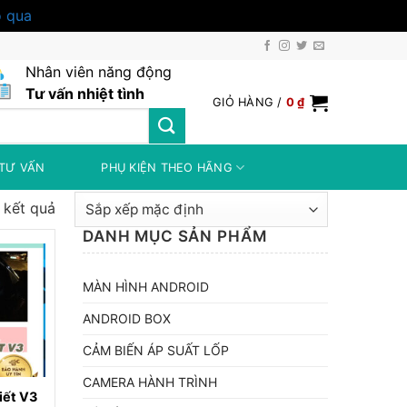
 qua
Nhân viên năng động
Tư vấn nhiệt tình
GIỎ HÀNG /
0
₫
TƯ VẤN
PHỤ KIỆN THEO HÃNG
8 kết quả
DANH MỤC SẢN PHẨM
MÀN HÌNH ANDROID
ANDROID BOX
CẢM BIẾN ÁP SUẤT LỐP
CAMERA HÀNH TRÌNH
tiết V3