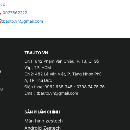
ức
0927862222
tbauto.vn@gmail.com
TBAUTO.VN
CN1: 642 Phạm Văn Chiêu, P. 13, Q. Gò
Vấp, TP. HCM
m
CN2: 482 Lê Văn Việt, P. Tăng Nhơn Phú
A, TP Thủ Đức
Điện thoại:0962.665.345 - 0798.74.75.76
ng
Email:
tbauto.vn@gmail.com
SẢN PHẨM CHÍNH
Màn hình zestech
Android Zestech