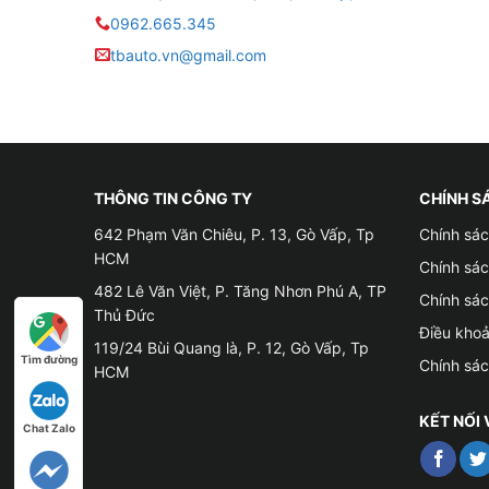
0962.665.345
tbauto.vn@gmail.com
THÔNG TIN CÔNG TY
CHÍNH S
642 Phạm Văn Chiêu, P. 13, Gò Vấp, Tp
Chính sác
HCM
Chính sá
482 Lê Văn Việt, P. Tăng Nhơn Phú A, TP
Chính sá
Thủ Đức
Điều kho
119/24 Bùi Quang là, P. 12, Gò Vấp, Tp
Tìm đường
Chính sá
HCM
KẾT NỐI 
Chat Zalo