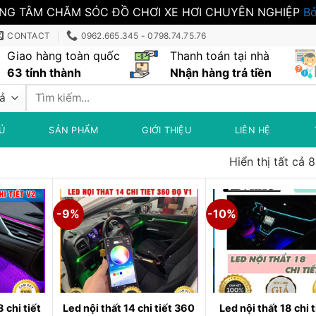
NG TÂM CHĂM SÓC ĐỒ CHƠI XE HƠI CHUYÊN NGHIỆP
Bỏ
CONTACT
0962.665.345 - 0798.74.75.76
Giao hàng toàn quốc
Thanh toán tại nhà
63 tỉnh thành
Nhận hàng trả tiền
Tìm
kiếm:
Ủ
SẢN PHẨM
GIỚI THIỆU
LIÊN HỆ
Hiển thị tất cả 
-9%
-10%
 chi tiết
Led nội thất 14 chi tiết 360
Led nội thất 18 chi 