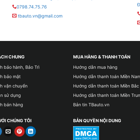
Đ
0798.74.75.76
tbauto.vn@gmail.com
ÁCH CHUNG
MUA HÀNG & THANH TOÁN
h bảo hành, Bảo Trì
Hướng dẫn mua hàng
ch bảo mật
Hướng dẫn thanh toán Miền Na
ch vận chuyển
Hướng dẫn thanh toán Miền Bắc
ản sử dụng
Hướng dẫn thanh toán Miền Tru
ch bán hàng
Bản tin TBauto.vn
VỚI CHÚNG TÔI
BẢN QUYỀN NỘI DUNG