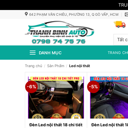
TRU
Bỏ
642 PHẠM VĂN CHIÊU, PHƯỜNG 13, Q GÒ VẤP, HCM
qua
nội
dung
DANH MỤC
TRANG CH
Trang chủ
/
Sản Phẩm
/
Led nội thất
-6%
-5%
Đèn Led nội thất 18 chi tiết
Đèn Led nội thất 18