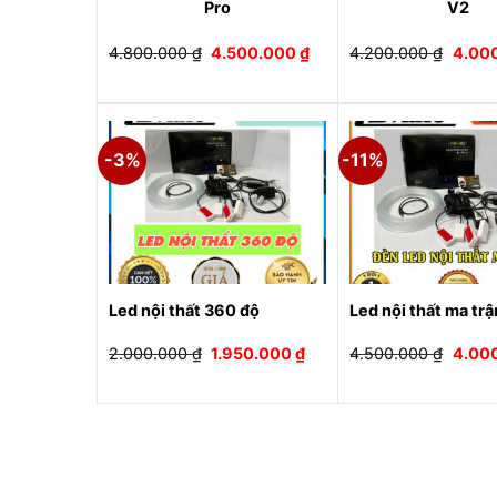
Pro
V2
Giá
Giá
Giá
4.800.000
₫
4.500.000
₫
4.200.000
₫
4.00
gốc
hiện
gốc
là:
tại
là:
4.800.000 ₫.
là:
4.200
4.500.000 ₫.
-3%
-11%
Led nội thất 360 độ
Led nội thất ma trậ
Giá
Giá
Giá
2.000.000
₫
1.950.000
₫
4.500.000
₫
4.00
gốc
hiện
gốc
là:
tại
là:
2.000.000 ₫.
là:
4.500
1.950.000 ₫.