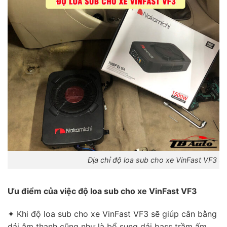
Địa chỉ độ loa sub cho xe VinFast VF3 uy
Ưu điểm của việc độ loa sub cho xe VinFast VF3
✦ Khi độ loa sub cho xe VinFast VF3 sẽ giúp cân bằng
dải âm thanh cũng như là bổ sung dải bass trầm ấm