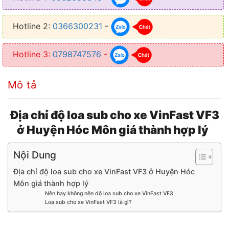
● Tiết kiệm diện tích, không ảnh hưởng tới không gian trong xe
Hotline 2:
0366300231
-
● Lắp đặt đơn giản, dễ dàng loa sub chủ yếu được đặt ở gầm ghế
Hotline 3:
0798747576
-
Mô tả
Địa chỉ độ loa sub cho xe VinFast VF3
ở Huyện Hóc Môn giá thành hợp lý
Nội Dung
Địa chỉ độ loa sub cho xe VinFast VF3 ở Huyện Hóc
Môn giá thành hợp lý
Nên hay không nên độ loa sub cho xe VinFast VF3
Loa sub cho xe VinFast VF3 là gì?