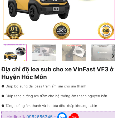
Địa chỉ độ loa sub cho xe VinFast VF3 ở
Huyện Hóc Môn
● Giúp bổ sung dải bass trầm ấm làm cho âm thanh
● Giúp tăng cường âm trầm cho hệ thống âm thanh nguyên bản
● Tăng cường âm thanh và lan tỏa đều khắp khoang cabin
● Giúp cho âm thanh trên xe trở nên hoàn chỉnh và sống động hơn
Hotline 1:
0962665345
-