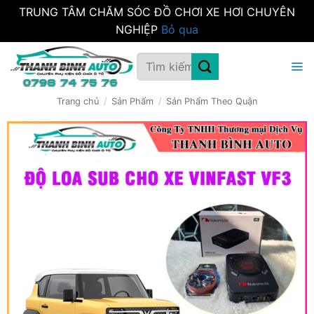
TRUNG TÂM CHĂM SÓC ĐỒ CHƠI XE HƠI CHUYÊN
NGHIỆP
Bỏ qua
Bỏ
Tìm
qua
kiếm:
nội
dung
Trang chủ
/
Sản Phẩm
/
Sản Phẩm Theo Quận