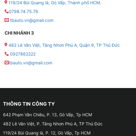
119/24 Bùi Quang là, Gò Vấp, Thành phố HCM.
0798.74.75.76
tbauto.vn@gmail.com
CHI NHÁNH 3
482 Lê Văn Việt, Tăng Nhơn Phú A, Quận 9, TP Thủ Đức
0927862222
tbauto.vn@gmail.com
THÔNG TIN CÔNG TY
642 Phạm Văn Chiêu, P. 13, Gò Vấp, Tp HCM
482 Lê Văn Việt, P. Tăng Nhơn Phú A, TP Thủ Đức
119/24 Bùi Quang là, P. 12, Gò Vấp, Tp HCM