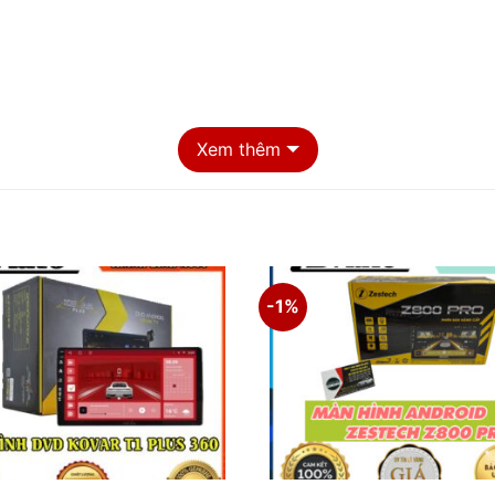
Xem thêm
-1%
ịa chỉ lắp đặt màn hình DVD Android Oled C8 New tại TpH