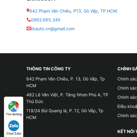
• ROM: 32GB
642 Phạm Văn Chiêu, P13, Gò Vấp, TP.HCM.
0962.665.345
• Hệ điều hành: Android 10
tbauto.vn@gmail.com
• Độ phân giải: 1280x720px
• Âm thanh DSP: 16 kênh
• Kết nối: Bluetooth, wifi, 5G, GPS
THÔNG TIN CÔNG TY
CHÍNH S
642 Phạm Văn Chiêu, P. 13, Gò Vấp, Tp
Chính sác
HCM
Chính sá
482 Lê Văn Việt, P. Tăng Nhơn Phú A, TP
Chính sá
Thủ Đức
Điều kho
119/24 Bùi Quang là, P. 12, Gò Vấp, Tp
Tìm đường
Chính sá
HCM
KẾT NỐI 
Chat Zalo