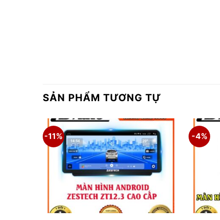
SẢN PHẨM TƯƠNG TỰ
-11%
-4%
Đ