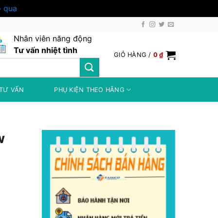
 qua
Nhân viên năng động
Tư vấn nhiệt tình
GIỎ HÀNG /
0
₫
TƯ VẤN
PHỤ KIỆN THEO HÃNG
w
0 ₫.