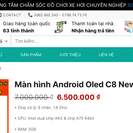
NG TÂM CHĂM SÓC ĐỒ CHƠI XE HƠI CHUYÊN NGHIỆP
Bỏ
CONTACT
0962.665.345 - 0798.74.75.76
Giao hàng toàn quốc
Thanh toán tại nhà
63 tỉnh thành
Nhận hàng trả tiền
Tìm
kiếm:
Ủ
SẢN PHẨM
GIỚI THIỆU
LIÊN HỆ
d
Màn hình Android Oled C8 Ne
Giá
Giá
7.000.000
6.500.000
₫
₫
gốc
hiện
• Chip xử lý: 8 nhân, 1.8 GHz
là:
tại
7.000.000 ₫.
là:
• CPU: Intel dual chip AA5 & chip A75 64bit
6.500.00
• RAM: 3GB