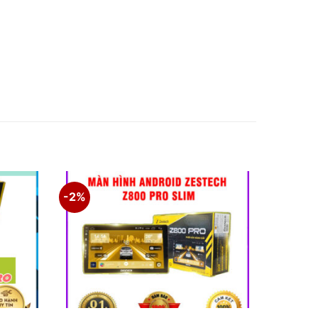
-2%
CM