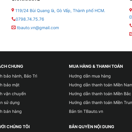
119/24 Bùi Quang là, Gò Vấp, Thành phố HCM.
Đ
0798.74.75.76
tbauto.vn@gmail.com
ÁCH CHUNG
MUA HÀNG & THANH TOÁN
h bảo hành, Bảo Trì
Hướng dẫn mua hàng
ch bảo mật
Hướng dẫn thanh toán Miền Na
ch vận chuyển
Hướng dẫn thanh toán Miền Bắc
ản sử dụng
Hướng dẫn thanh toán Miền Tru
ch bán hàng
Bản tin TBauto.vn
VỚI CHÚNG TÔI
BẢN QUYỀN NỘI DUNG