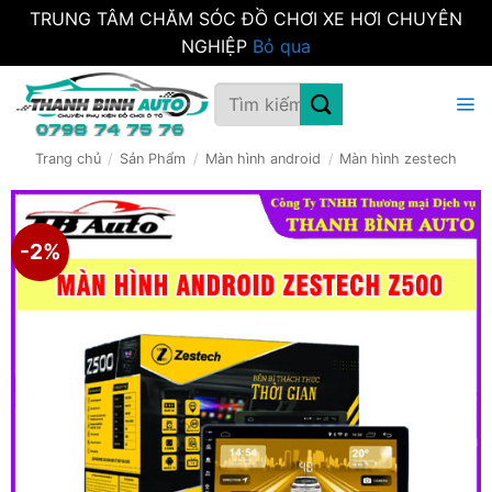
TRUNG TÂM CHĂM SÓC ĐỒ CHƠI XE HƠI CHUYÊN
NGHIỆP
Bỏ qua
Bỏ
Tìm
qua
kiếm:
nội
dung
Trang chủ
/
Sản Phẩm
/
Màn hình android
/
Màn hình zestech
-2%