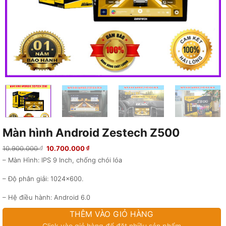
Màn hình Android Zestech Z500
Giá
Giá
10.900.000
10.700.000
₫
₫
gốc
hiện
– Màn Hình: IPS 9 Inch, chống chói lóa
là:
tại
10.900.000 ₫.
là:
10.700.000 ₫.
– Độ phân giải: 1024×600.
– Hệ điều hành: Android 6.0
THÊM VÀO GIỎ HÀNG
– Tần số: 1.6GHz
Click vào giỏ hàng để đặt nhiều sản phẩm