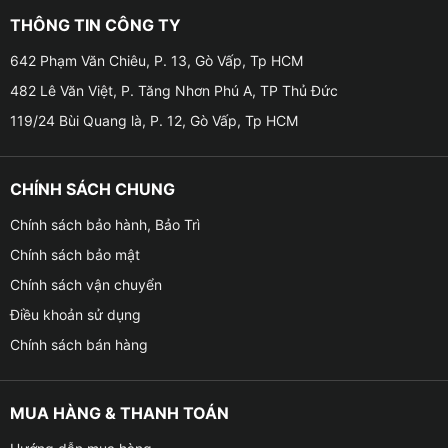
hợp với nhu cầu sử dụng và “xế hộp” của mình hay
THÔNG TIN CÔNG TY
không. Mời khách hàng cùng điểm qua những tính
năng cũng như ưu điểm của dòng màn hình này ngay
642 Phạm Văn Chiêu, P. 13, Gò Vấp, Tp HCM
sau đây nhé!
482 Lê Văn Việt, P. Tăng Nhơn Phú A, TP Thủ Đức
119/24 Bùi Quang là, P. 12, Gò Vấp, Tp HCM
Các tính năng ưu việt của màn hình Zestech Z500
CHÍNH SÁCH CHUNG
Chính sách bảo hành, Bảo Trì
Chính sách bảo mật
Chính sách vận chuyển
Điều khoản sử dụng
Chính sách bán hàng
MUA HÀNG & THANH TOÁN