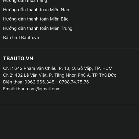
Hướng dẫn mua hàng
Hướng dẫn thanh toán Miền Nam
Hướng dẫn thanh toán Miền Bắc
Tính năng của màn hình An
Hướng dẫn thanh toán Miền Trung
Bản tin TBauto.vn
❆ So với các dòng màn hình zin trên xe, mang tính ứng
dụng cao hơn và chất lượng tốt hơn với các tính năng
TBAUTO.VN
ưu việt sau:
CN1: 642 Phạm Văn Chiêu, P. 13, Q. Gò Vấp, TP. HCM
CN2: 482 Lê Văn Việt, P. Tăng Nhơn Phú A, TP Thủ Đức
▪️ Màn hình 9 inch full HD với công nghệ chống lóa,
Điện thoại:0962.665.345 - 0798.74.75.76
giúp tài xế có thể thao tác dễ dàng trên màn hình mọi
Email:
tbauto.vn@gmail.com
lúc mọi nơi.
▪️ Thiết kế sang trọng, đẳng cấp mang đến một không
gian nội thất xe cao cấp, sang trọng hơn.
▪️ Tích hợp các tính năng giải trí như: nghe nhạc
bluetooth, xem phim, youtube, tìm kiếm google..v.v.