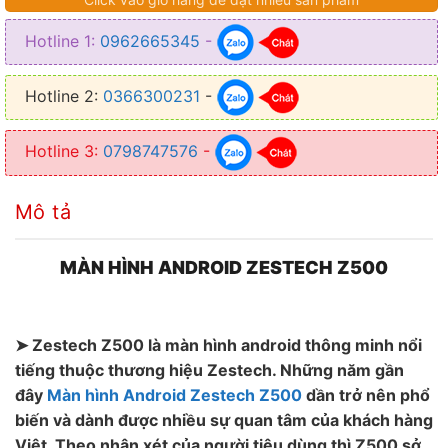
– CPU : MT3562 4 nhân, ARM Cortext-A53
Hotline 1:
0962665345
-
– Bộ nhớ: Ram: 2GB, Rom: 16GB
– Thiết bị có GPS, cắm sim 4G phát wifi.
Hotline 2:
0366300231
-
Hotline 3:
0798747576
-
Mô tả
MÀN HÌNH ANDROID ZESTECH Z500
➤ Zestech Z500 là màn hình android thông minh nổi
tiếng thuộc thương hiệu Zestech. Những năm gần
đây
Màn hình Android Zestech Z500
dần trở nên phổ
biến và dành được nhiều sự quan tâm của khách hàng
Việt. Theo nhận xét của người tiêu dùng thì Z500 sở