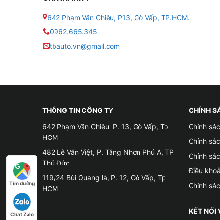
Cấu hình mạnh mẽ
642 Phạm Văn Chiêu, P13, Gò Vấp, TP.HCM.
✤ So với phiên bản Z800 Pro trước đó, màn hì
0962.665.345
mang tới hiệu năng vượt trội so với các dòng m
tbauto.vn@gmail.com
✤ Ngoài ra, sản phẩm được trang bị 4GB Ram, 
tải thêm ứng dụng, lưu trũ dữ liệu trong chiếc 
Tính năng nổi bật nhất trên màn hình Android
THÔNG TIN CÔNG TY
CHÍNH S
642 Phạm Văn Chiêu, P. 13, Gò Vấp, Tp
Chính sác
HCM
Chính sá
482 Lê Văn Việt, P. Tăng Nhơn Phú A, TP
Chính sá
Thủ Đức
Điều kho
119/24 Bùi Quang là, P. 12, Gò Vấp, Tp
Tìm đường
Chính sá
HCM
KẾT NỐI 
Chat Zalo