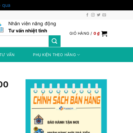
 qua
Nhân viên năng động
Tư vấn nhiệt tình
GIỎ HÀNG /
0
₫
TƯ VẤN
PHỤ KIỆN THEO HÃNG
00