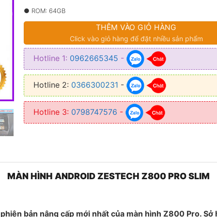
14.900
● ROM: 64GB
THÊM VÀO GIỎ HÀNG
● Màn hình: IPS FullHD – cường lực 2.5D.
Click vào giỏ hàng để đặt nhiều sản phẩm
● Bộ xử lý: ARM CoretexTM-A7MP.
Hotline 1:
0962665345
-
● GPU: Mali-400 600MHz
Hotline 2:
0366300231
-
Hotline 3:
0798747576
-
MÀN HÌNH ANDROID ZESTECH Z800 PRO SLIM
 phiên bản nâng cấp mới nhất của màn hình Z800 Pro. Sở 