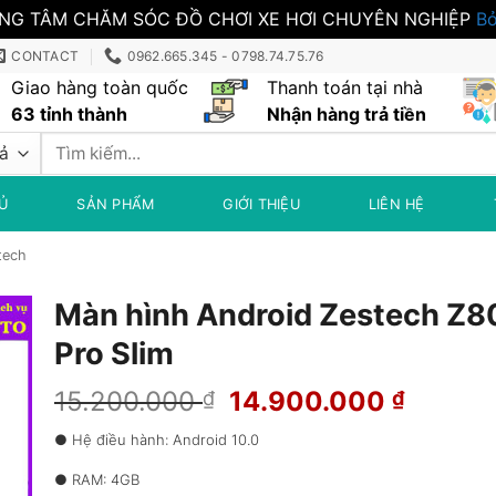
NG TÂM CHĂM SÓC ĐỒ CHƠI XE HƠI CHUYÊN NGHIỆP
Bỏ
CONTACT
0962.665.345 - 0798.74.75.76
Giao hàng toàn quốc
Thanh toán tại nhà
63 tỉnh thành
Nhận hàng trả tiền
Tìm
kiếm:
Ủ
SẢN PHẨM
GIỚI THIỆU
LIÊN HỆ
tech
Màn hình Android Zestech Z8
Pro Slim
Giá
Giá
15.200.000
14.900.000
₫
₫
gốc
hiện
● Hệ điều hành: Android 10.0
là:
tại
15.200.000 ₫.
là:
● RAM: 4GB