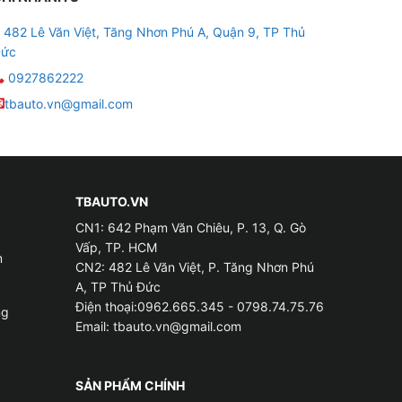
482 Lê Văn Việt, Tăng Nhơn Phú A, Quận 9, TP Thủ
hình. Phần cứng với Chip UIS8581 mạnh mẽ
ức
0927862222
tbauto.vn@gmail.com
 phẩm. Với 64GB bộ nhớ, bạn có thể thoải mái
TBAUTO.VN
CN1: 642 Phạm Văn Chiêu, P. 13, Q. Gò
Vấp, TP. HCM
m
CN2: 482 Lê Văn Việt, P. Tăng Nhơn Phú
A, TP Thủ Đức
Điện thoại:0962.665.345 - 0798.74.75.76
ng
Email:
tbauto.vn@gmail.com
SẢN PHẨM CHÍNH