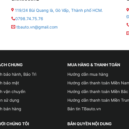
119/24 Bùi Quang là, Gò Vấp, Thành phố HCM.
nh Zestech Z800 Pro Slim được nâng cấp mạnh mẽ về cấu 
Đ
0798.74.75.76
àn hình Android ô tô đang có trên thị trường.
tbauto.vn@gmail.com
có thể giúp đảm bảo khả năng hoạt động đa nhiệm của sản
màn hình Zestech này.
 Zestech Z800 Pro Slim
ÁCH CHUNG
MUA HÀNG & THANH TOÁN
h bảo hành, Bảo Trì
Hướng dẫn mua hàng
ch bảo mật
Hướng dẫn thanh toán Miền Na
ch vận chuyển
Hướng dẫn thanh toán Miền Bắc
ản sử dụng
Hướng dẫn thanh toán Miền Tru
ch bán hàng
Bản tin TBauto.vn
VỚI CHÚNG TÔI
BẢN QUYỀN NỘI DUNG