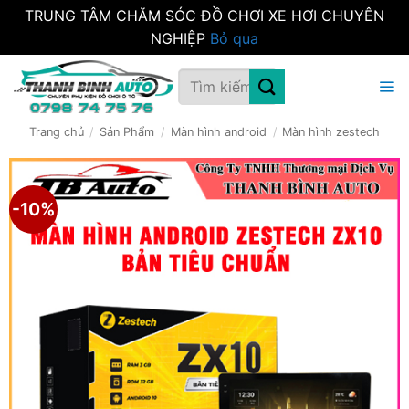
TRUNG TÂM CHĂM SÓC ĐỒ CHƠI XE HƠI CHUYÊN
NGHIỆP
Bỏ qua
Bỏ
Tìm
qua
kiếm:
nội
dung
Trang chủ
/
Sản Phẩm
/
Màn hình android
/
Màn hình zestech
-10%