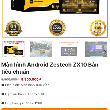
Màn hình Android Zestech ZX10 Bản
tiêu chuẩn
Giá
Giá
9.900.000
8.900.000
₫
₫
gốc
hiện
● Màn hình: Màn hình tràn viền
là:
tại
9.900.000 ₫.
là:
8.900.000 ₫.
● Hệ điều hành: Android 10.0
● Độ phân giải 720 x 1280