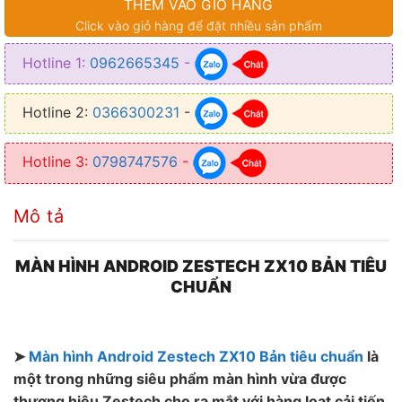
THÊM VÀO GIỎ HÀNG
● RAM: 3GB
Click vào giỏ hàng để đặt nhiều sản phẩm
● ROM: 32GB
Hotline 1:
0962665345
-
● Hệ thống tản nhiệt: TITAN nguyên khối
● Chất Liệu: Nhựa ABS, kính cường lực, nhôm
Hotline 2:
0366300231
-
Hotline 3:
0798747576
-
Mô tả
MÀN HÌNH ANDROID ZESTECH ZX10 BẢN TIÊU
CHUẨN
➤
Màn hình Android Zestech ZX10 Bản tiêu chuẩn
là
một trong những siêu phẩm màn hình vừa được
thương hiệu Zestech cho ra mắt với hàng loạt cải tiến