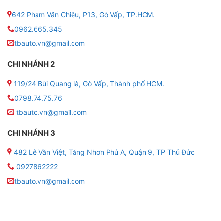
642 Phạm Văn Chiêu, P13, Gò Vấp, TP.HCM.
0962.665.345
tbauto.vn@gmail.com
CHI NHÁNH 2
119/24 Bùi Quang là, Gò Vấp, Thành phố HCM.
0798.74.75.76
tbauto.vn@gmail.com
CHI NHÁNH 3
Địa điểm lắp màn hình Zestech Zx10 Bản Tiêu Chuẩn
482 Lê Văn Việt, Tăng Nhơn Phú A, Quận 9, TP Thủ Đức
chất lượng tại tphcm
0927862222
tbauto.vn@gmail.com
MÀN HÌNH ANDROID ZESTECH ZX10 BẢN TIÊU
CHUẨN CÓ TÍNH NĂNG GÌ ?
✦
Giao diện màn hình tự động hóa cá nhân hóa thông