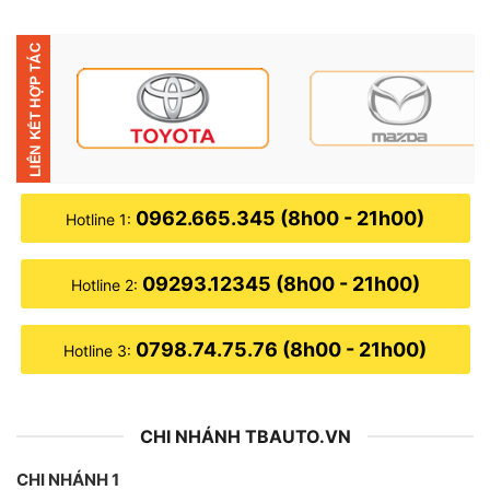
A55 1.82 GHz
● Hệ thống tản nhiệt: TITAN nguyên khối
● Chất Liệu: Nhựa ABS, kính cường lực, nhôm
● Tích hợp bản đồ dẫn đường: VietMap S1,
GoogleMap, Navitel
0962.665.345 (8h00 - 21h00)
Hotline 1:
● Điều khiển bằng giọng nói với trợ lý ảo Kiki
09293.12345 (8h00 - 21h00)
● Kết nối được Wifi, Bluetooth, Sim 4G, GPS, Phát Wifi
Hotline 2:
● Năm sản xuất: 2023
0798.74.75.76 (8h00 - 21h00)
Hotline 3:
CHI NHÁNH TBAUTO.VN
CHI NHÁNH 1