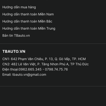
Hướng dẫn mua hàng
Hướng dẫn thanh toán Miền Nam
Hướng dẫn thanh toán Miền Bắc
Hướng dẫn thanh toán Miền Trung
Bản tin TBauto.vn
TBAUTO.VN
CN1: 642 Phạm Văn Chiêu, P. 13, Q. Gò Vấp, TP. HCM
CN2: 482 Lê Văn Việt, P. Tăng Nhơn Phú A, TP Thủ Đức
Địa chỉ lắp màn hình Zestech Zx10 Bản Tiêu Chuẩn uy
Điện thoại:0962.665.345 - 0798.74.75.76
Email:
tbauto.vn@gmail.com
tín tại Gò Vấp tphcm
✦
Kết nối sim 4G, Wifi tiện lợi thỏa thích giải trí đa
phương tiện
‐ Màn hình ZX10 Bản tiêu chuẩn giúp bạn thận hưởng