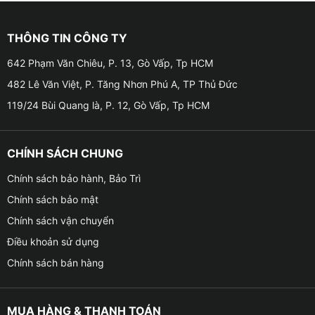
minh
THÔNG TIN CÔNG TY
‐ Tính năng này có thể tùy ý thay đổi các màu sắc
642 Phạm Văn Chiêu, P. 13, Gò Vấp, Tp HCM
phong thủy khác nhau. Ngoài ra, bạn còn có thể sử
dụng để thay đổi màu xe mô hình, biển số tùy theo sở
482 Lê Văn Việt, P. Tăng Nhơn Phú A, TP Thủ Đức
thích.
119/24 Bùi Quang là, P. 12, Gò Vấp, Tp HCM
✦
Đế tản nhiệt hợp kim Titan giúp hoạt động ổn định
hơn
CHÍNH SÁCH CHUNG
Chính sách bảo hành, Bảo Trì
‐ Thiết bị được cải tiến hiệu năng giúp việc sử dụng
thêm mạnh mẽ hơn nhờ vào khả năng hấp thụ và tản
Chính sách bảo mật
nhiệt tốt trên đế tản nhiệt hợp kim Titan. Giúp màn
Chính sách vận chuyển
hình Zestech ZX10 Bản tiêu chuẩn có thể vận hành trơn
Điều khoản sử dụng
tru mọi chức năng.
Chính sách bán hàng
MUA HÀNG & THANH TOÁN