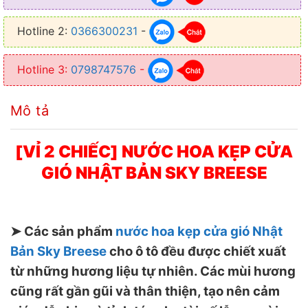
✦ Giúp tinh thần thư giãn, giảm stress và mệt
Hotline 2:
0366300231
-
mỏi, giảm tình trạng say xe
Hotline 3:
0798747576
-
Mô tả
[VỈ 2 CHIẾC] NƯỚC HOA KẸP CỬA
GIÓ NHẬT BẢN SKY BREESE
➤ Các sản phẩm
nước hoa kẹp cửa gió Nhật
Bản Sky Breese
cho ô tô đều được chiết xuất
từ những hương liệu tự nhiên. Các mùi hương
cũng rất gần gũi và thân thiện, tạo nên cảm