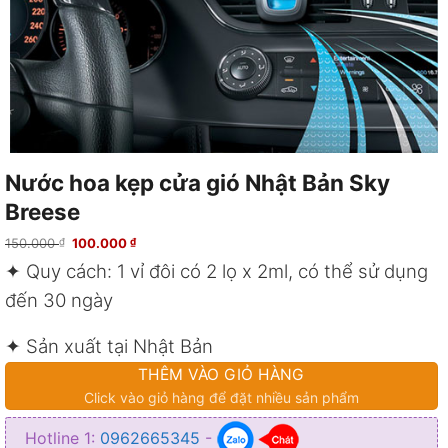
Nước hoa kẹp cửa gió Nhật Bản Sky
Breese
Giá
Giá
150.000
100.000
₫
₫
gốc
hiện
✦ Quy cách: 1 vỉ đôi có 2 lọ x 2ml, có thể sử dụng
là:
tại
150.000 ₫.
là:
100.000 ₫.
đến 30 ngày
✦ Sản xuất tại Nhật Bản
THÊM VÀO GIỎ HÀNG
✦ Dung tích của sản phẩm: 4ml
Click vào giỏ hàng để đặt nhiều sản phẩm
✦ Kích thước sản phẩm: 32 *24 *19cm
Hotline 1:
0962665345
-