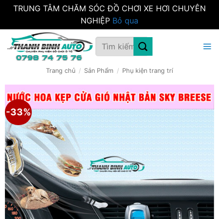
TRUNG TÂM CHĂM SÓC ĐỒ CHƠI XE HƠI CHUYÊN
NGHIỆP
Bỏ qua
Bỏ
Tìm
qua
kiếm:
nội
dung
Trang chủ
/
Sản Phẩm
/
Phụ kiện trang trí
-33%