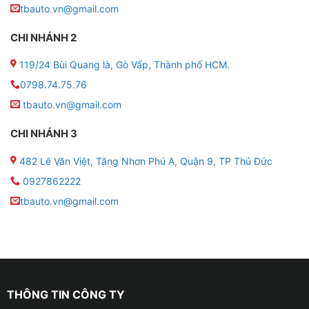
tbauto.vn@gmail.com
Giới thiệu chung về nước hoa kẹp cửa gió
Nhật Bản cho ô tô
CHI NHÁNH 2
119/24 Bùi Quang là, Gò Vấp, Thành phố HCM.
0798.74.75.76
tbauto.vn@gmail.com
CHI NHÁNH 3
482 Lê Văn Việt, Tăng Nhơn Phú A, Quận 9, TP Thủ Đức
0927862222
tbauto.vn@gmail.com
THÔNG TIN CÔNG TY