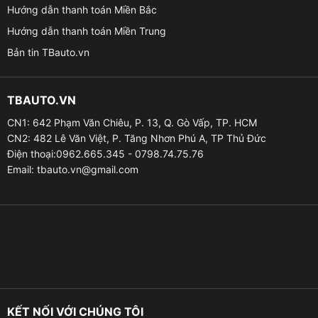
các dòng xe siêu sang.
Hướng dẫn thanh toán Miền Bắc
Hướng dẫn thanh toán Miền Trung
✤ Từ những ưu điểm nổi bật, kinh nghiệm sản
Bản tin TBauto.vn
xuất cùng quy trình sản xuất nghiêm ngặt của
những thương hiệu Nhật Bản, sẽ mang đến cho
bạn một bầu không khí tuyệt vời nhất trên xe
TBAUTO.VN
thực sự đáng để thưởng thức.
CN1: 642 Phạm Văn Chiêu, P. 13, Q. Gò Vấp, TP. HCM
CN2: 482 Lê Văn Việt, P. Tăng Nhơn Phú A, TP Thủ Đức
✤ Với thiết kế độc đáo, ngoài xử lý làm sạch
Điện thoại:0962.665.345 - 0798.74.75.76
Email:
tbauto.vn@gmail.com
không khí và tỏa hương thơm, thì còn điều
chỉnh được mức độ tỏa hương, giúp bạn kiểm
soát được lượng hương thơm tỏa ra trong xe
theo đúng nhu cầu của bạn và thời gian sử
dụng sản phẩm.
Đặc điểm nước hoa kẹp cửa gió Nhật Bản cho
KẾT NỐI VỚI CHÚNG TÔI
ô tô