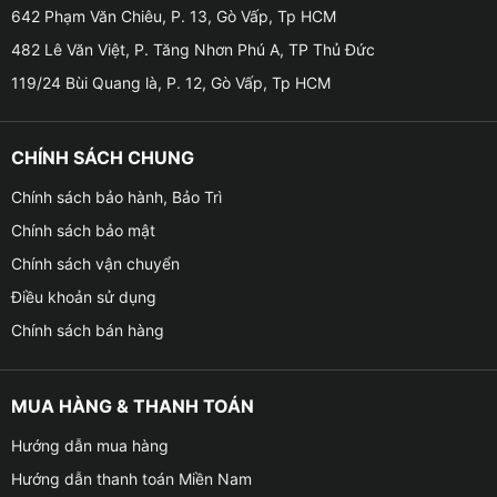
642 Phạm Văn Chiêu, P. 13, Gò Vấp, Tp HCM
482 Lê Văn Việt, P. Tăng Nhơn Phú A, TP Thủ Đức
119/24 Bùi Quang là, P. 12, Gò Vấp, Tp HCM
Nước hoa kẹp cửa gió Nhật Bản Sky Breese
CHÍNH SÁCH CHUNG
✤ Là sản phẩm nội địa của Nhật Bản an toàn
Chính sách bảo hành, Bảo Trì
với chiết xuất từ nguyên liệu tự nhiên, không
Chính sách bảo mật
gây dị ứng hay mẫn cảm cho đường hô hấp.
Chính sách vận chuyển
Điều khoản sử dụng
✤ Rất tiện dụng khi có nút điều chỉnh mật độ
Chính sách bán hàng
mùi hương.
✤ Kẹp hương thơm gắn trên cửa gió điều hòa ô
MUA HÀNG & THANH TOÁN
tô thiết kế nhỏ gọn, sắc sảo và sang trọng,
Hướng dẫn mua hàng
không phá vỡ không gian nội thất cao cấp của
Hướng dẫn thanh toán Miền Nam