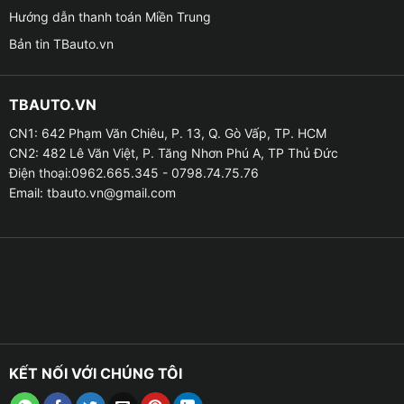
Hướng dẫn thanh toán Miền Trung
Bản tin TBauto.vn
TBAUTO.VN
CN1: 642 Phạm Văn Chiêu, P. 13, Q. Gò Vấp, TP. HCM
CN2: 482 Lê Văn Việt, P. Tăng Nhơn Phú A, TP Thủ Đức
Điện thoại:0962.665.345 - 0798.74.75.76
Email:
tbauto.vn@gmail.com
Phim cách nhiệt giúp chống nón
TIỆN ÍCH KHI DÁN PHIM CÁCH NHIỆT Ô TÔ BẢO
HÀNH 10 NĂM
KẾT NỐI VỚI CHÚNG TÔI
✦ Đảm bảo chất lượng uy tín theo thời gian, phim cách