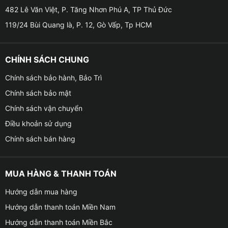
482 Lê Văn Việt, P. Tăng Nhơn Phú A, TP Thủ Đức
thương hiệu lâu năm và chất lượng cao, còn được bảo
hành lên đến 10 năm.
119/24 Bùi Quang là, P. 12, Gò Vấp, Tp HCM
✤ Thực tế ở Việt Nam, cũng đã có rất nhiều bạn sau
CHÍNH SÁCH CHUNG
khi dán phim cách nhiệt giá rẻ đã buộc phải lột bỏ và
dán lại phim cách nhiệt chất lượng hơn chỉ sau thời
Chính sách bảo hành, Bảo Trì
gian ngắn sử dụng vì trải nghiệm của phim cách nhiệt
Chính sách bảo mật
này không như mong muốn. Như vậy, còn phải tiêu tốn
Chính sách vận chuyển
đến 2 lần chi phí, thời gian và công sức đi lại để dán
Điều khoản sử dụng
phim cách nhiệt cho ô tô.
Chính sách bán hàng
✤ Nếu ngay từ đầu bạn sử dụng ngay dòng phim cách
nhiệt chất lượng cao cấp thì bạn sẽ tận hưởng được sự
MUA HÀNG & THANH TOÁN
thoải mái. Đặc biệt còn có thể bảo vệ được sức khỏe,
tránh hư hỏng nội thất của xe và còn tiết kiệm được
Hướng dẫn mua hàng
chi phí.
Hướng dẫn thanh toán Miền Nam
Hướng dẫn thanh toán Miền Bắc