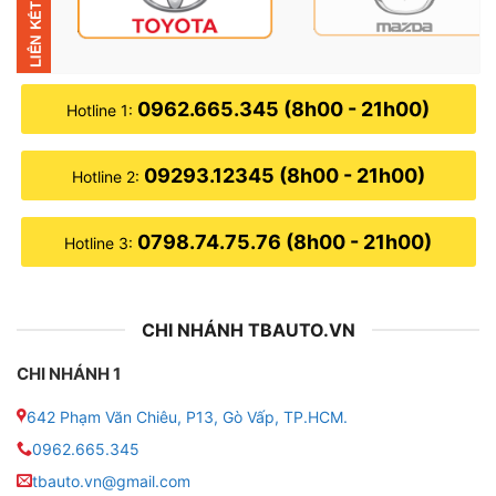
● Phim cách nhiệt bảo hành 10 năm có màu tự nhiên
và được phủ kim loại, giúp màu của sản phẩm không
phai hay thay đổi.
0962.665.345 (8h00 - 21h00)
Hotline 1:
● Phim có độ phản chiếu bên trong và bên ngoài thấp,
tạo cho bạn có tầm nhìn được rõ ràng hơn, đặc biệt là
09293.12345 (8h00 - 21h00)
Hotline 2:
vào ban đêm.
0798.74.75.76 (8h00 - 21h00)
Hotline 3:
CHI NHÁNH TBAUTO.VN
CHI NHÁNH 1
642 Phạm Văn Chiêu, P13, Gò Vấp, TP.HCM.
0962.665.345
tbauto.vn@gmail.com