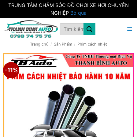
TRUNG TÂM CHĂM SÓC ĐỒ CHƠI XE HƠI CHUYÊN
NGHIỆP
Bỏ qua
Bỏ
Tìm
qua
kiếm:
nội
dung
Trang chủ
/
Sản Phẩm
/
Phim cách nhiệt
-11%