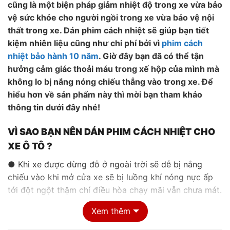
cũng là một biện pháp giảm nhiệt độ trong xe vừa bảo
vệ sức khỏe cho người ngồi trong xe vừa bảo vệ nội
thất trong xe. Dán phim cách nhiệt sẽ giúp bạn tiết
kiệm nhiên liệu cũng như chi phí bởi vì
phim cách
nhiệt bảo hành 10 năm
. Giờ đây bạn đã có thể tận
hưởng cảm giác thoải máu trong xế hộp của mình mà
không lo bị nắng nóng chiếu thẳng vào trong xe. Để
hiểu hơn về sản phẩm này thì mời bạn tham khảo
thông tin dưới đây nhé!
VÌ SAO BẠN NÊN DÁN PHIM CÁCH NHIỆT CHO
XE Ô TÔ ?
● Khi xe được dừng đỗ ở ngoài trời sẽ dễ bị nắng
chiếu vào khi mở cửa xe sẽ bị luồng khí nóng nực ấp
tới đột ngột thậm chí điều hòa chạy mãi vẫn chưa mát.
Để tránh trường hợp này thì giải pháp tốt nhất là dán
Xem thêm
phim cách nhiệt cho xe ô tô của bạn.