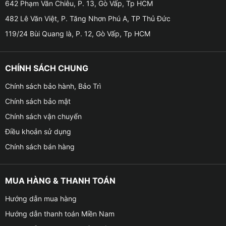
VinFast VF3 để giữ cho không gian nội thất bên trong
642 Phạm Văn Chiêu, P. 13, Gò Vấp, Tp HCM
xe được mát mẻ, từ đó không phải bật điều hòa công
482 Lê Văn Việt, P. Tăng Nhơn Phú A, TP Thủ Đức
suất quá lớn và giúp tiết kiệm được năng lượng cho
119/24 Bùi Quang là, P. 12, Gò Vấp, Tp HCM
xe.
CHÍNH SÁCH CHUNG
Chính sách bảo hành, Bảo Trì
Chính sách bảo mật
Chính sách vận chuyển
Điều khoản sử dụng
Chính sách bán hàng
MUA HÀNG & THANH TOÁN
Hướng dẫn mua hàng
Hướng dẫn thanh toán Miền Nam
Dán phim cách nhiệt cho xe VinFast VF3 u