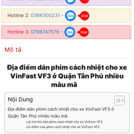
● Tạo một không gian riêng tư cho người ngồi bên trong xe
Hotline 2:
0366300231
-
● Thiết kế mỏng nhẹ, trong suốt không cản trở tầm nhìn
Hotline 3:
0798747576
-
Mô tả
Địa điểm dán phim cách nhiệt cho xe
VinFast VF3 ở Quận Tân Phú nhiều
mẫu mã
Nội Dung
Địa điểm dán phim cách nhiệt cho xe VinFast VF3 ở
Quận Tân Phú nhiều mẫu mã
Lợi ích khi dán phim cách nhiệt cho xe VinFast VF3
Ưu điểm của phim cách nhiệt cho xe VinFast VF3