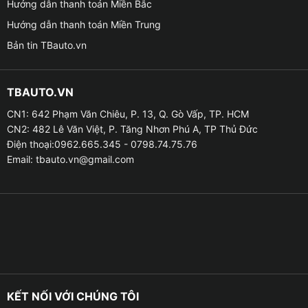
Hướng dẫn thanh toán Miền Bắc
Hướng dẫn thanh toán Miền Trung
✦ Tạo một không gian riêng tư cho người ngồi ở bên
Bản tin TBauto.vn
trong xe
– Nhiều người luôn cảm thấy không được thoải khi có
TBAUTO.VN
người ngoài luôn nhìn chằm chằm vào bên trong xe
CN1: 642 Phạm Văn Chiêu, P. 13, Q. Gò Vấp, TP. HCM
của mình. Vì vậy, việc dán phim cách nhiệt sẽ tạo
CN2: 482 Lê Văn Việt, P. Tăng Nhơn Phú A, TP Thủ Đức
không gian riêng tư do phim cách nhiệt chỉ có thể nhìn
Điện thoại:0962.665.345 - 0798.74.75.76
được 1 chiều, bên ngoài xe không thể nhìn vào trong
Email:
tbauto.vn@gmail.com
được. Đây cũng là một trong những lý do chính, khiến
cho các bạn chủ xe VF3 ưu tiên dán phim ngay sau khi
rước xế yếu về.
✦ Chống chói và bảo vệ người ngồi trong xe khi xảy
ra va chạm
– Khi lái xe vào ban đêm, nếu đèn xe của các phương
KẾT NỐI VỚI CHÚNG TÔI
tiện đối diện quá sáng và bật đèn pha thì sẽ khiến cho