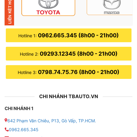
nhiều lợi ích cho xế yêu, nên hầu như ai cũng ưu tiên
dán.
0962.665.345 (8h00 - 21h00)
Hotline 1:
09293.12345 (8h00 - 21h00)
Hotline 2:
0798.74.75.76 (8h00 - 21h00)
Hotline 3:
CHI NHÁNH TBAUTO.VN
CHI NHÁNH 1
642 Phạm Văn Chiêu, P13, Gò Vấp, TP.HCM.
Dán phim cách nhiệt cho xe VinFast VF
0962.665.345