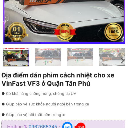
Địa điểm dán phim cách nhiệt cho xe
VinFast VF3 ở Quận Tân Phú
● Có khả năng chống nóng, chống tia UV
● Giúp bảo vệ sức khỏe người ngồi bên trong xe
● Giúp bảo vệ nội thất bên trong xe
● Giúp xe có thể tiết kiệm năng lượng
Hotline 1:
0962665345
-