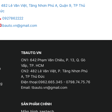
482 Lê Văn Việt, Tăng Nhơn Phú A, Quận 9, TP Thủ
ức
0927862222
tbauto.vn@gmail.com
ùa hè, bạn sẽ phải bật điều hòa liên tục với
xe VinFast VF3 để giữ cho không gian nội thất
lượng cho xe.
TBAUTO.VN
CN1: 642 Phạm Văn Chiêu, P. 13, Q. Gò
Vấp, TP. HCM
m
CN2: 482 Lê Văn Việt, P. Tăng Nhơn Phú
A, TP Thủ Đức
Điện thoại:0962.665.345 - 0798.74.75.76
ng
Email:
tbauto.vn@gmail.com
SẢN PHẨM CHÍNH
Màn hình zestech