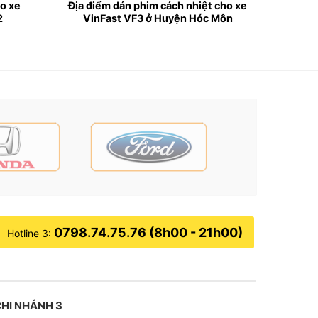
ho xe
Địa điểm dán phim cách nhiệt cho xe
2
VinFast VF3 ở Huyện Hóc Môn
CM
0798.74.75.76 (8h00 - 21h00)
Hotline 3:
ến 40 độ C. Vì vậy, sẽ dễ làm ảnh hưởng đến
HI NHÁNH 3
 từ mặt trời chiếu vào, nên sẽ bảo vệ được sức