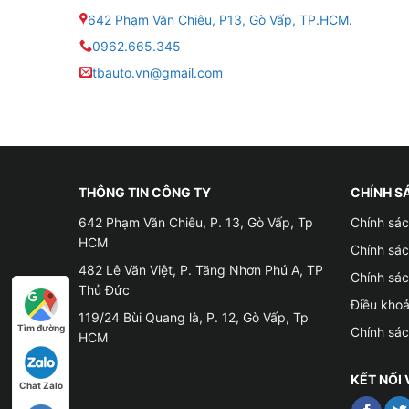
642 Phạm Văn Chiêu, P13, Gò Vấp, TP.HCM.
khỏe của người ngồi bên trong và không gian nộ
0962.665.345
✦ Giúp xe có thể tiết kiệm năng lượng
tbauto.vn@gmail.com
– Điều hòa chính là một trong những bộ phận trê
công suất tối đa, vì vậy sẽ làm tiêu hao rất nh
bên trong xe được mát mẻ, từ đó không phải bậ
THÔNG TIN CÔNG TY
CHÍNH S
642 Phạm Văn Chiêu, P. 13, Gò Vấp, Tp
Chính sác
HCM
Chính sá
482 Lê Văn Việt, P. Tăng Nhơn Phú A, TP
Chính sá
Thủ Đức
Điều kho
119/24 Bùi Quang là, P. 12, Gò Vấp, Tp
Tìm đường
Chính sá
HCM
KẾT NỐI 
Chat Zalo