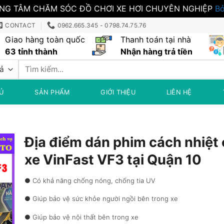
NG TÂM CHĂM SÓC ĐỒ CHƠI XE HƠI CHUYÊN NGHIỆP
Bỏ
CONTACT
0962.665.345 - 0798.74.75.76
Giao hàng toàn quốc
Thanh toán tại nhà
63 tỉnh thành
Nhận hàng trả tiền
Tìm
kiếm:
Ủ
SẢN PHẨM
GIỚI THIỆU
LIÊN HỆ
Địa điểm dán phim cách nhiệt
xe VinFast VF3 tại Quận 10
● Có khả năng chống nóng, chống tia UV
● Giúp bảo vệ sức khỏe người ngồi bên trong xe
● Giúp bảo vệ nội thất bên trong xe