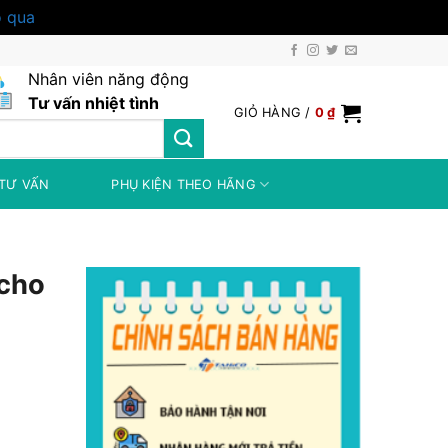
 qua
Nhân viên năng động
Tư vấn nhiệt tình
GIỎ HÀNG /
0
₫
TƯ VẤN
PHỤ KIỆN THEO HÃNG
 cho