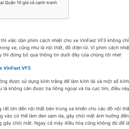
 tại Quận 10 giá cả cạnh tranh
a thì việc dán phim cách nhiệt cho xe VinFast VF3 không chỉ
ong xe, cũng như là nội thất, đồ điện tử. Vì phim cách nh
 thì đừng bỏ qua thông tin dưới đây của chúng tôi nhé!
xe VinFast VF3
ờng được sử dụng kính trắng để làm kính lái và một số kín
là không cản được tia hồng ngoại và tia cực tím, điều này 
 rất lớn đến nội thất bên trong xe khiến cho các đồ nội t
ẳng vào có thể làm đen sạm da, gây chói mắt ảnh hưởng đến
ng gây chói mắt. Ngay cả máy điều hòa cũng không đủ để l