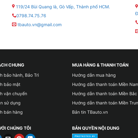
119/24 Bùi Quang là, Gò Vấp, Thành phố HCM.
i thất của xe VinFast VF3.
Đ
0798.74.75.76
tbauto.vn@gmail.com
n xe tiêu thụ nhiều điện năng nhất, chỉ sau động cơ. Vào m
iều điện năng. Vì thế bạn cần phải dán phim cách nhiệt cho 
t điều hòa công suất quá lớn và giúp tiết kiệm được năng 
ÁCH CHUNG
MUA HÀNG & THANH TOÁN
h bảo hành, Bảo Trì
Hướng dẫn mua hàng
ch bảo mật
Hướng dẫn thanh toán Miền Na
ch vận chuyển
Hướng dẫn thanh toán Miền Bắc
ản sử dụng
Hướng dẫn thanh toán Miền Tru
ch bán hàng
Bản tin TBauto.vn
VỚI CHÚNG TÔI
BẢN QUYỀN NỘI DUNG