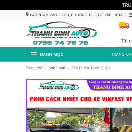
TRU
Bỏ
642 PHẠM VĂN CHIÊU, PHƯỜNG 13, Q GÒ VẤP, HCM
qua
nội
dung
DANH MỤC
TRANG CH
Trang chủ
/
Sản Phẩm
/
Sản Phẩm Theo Quận