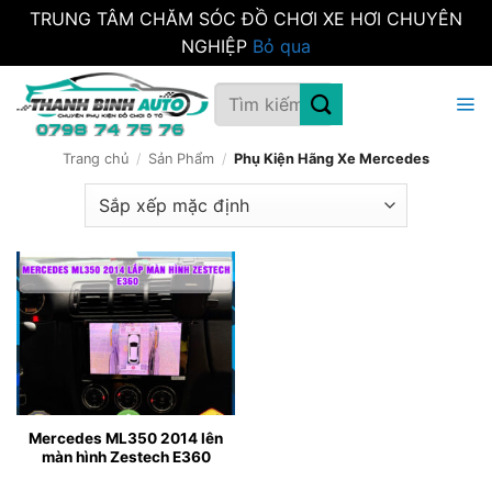
TRUNG TÂM CHĂM SÓC ĐỒ CHƠI XE HƠI CHUYÊN
NGHIỆP
Bỏ qua
Bỏ
Tìm
qua
kiếm:
nội
dung
Trang chủ
/
Sản Phẩm
/
Phụ Kiện Hãng Xe Mercedes
Mercedes ML350 2014 lên
màn hình Zestech E360