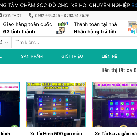
NG TÂM CHĂM SÓC ĐỒ CHƠI XE HƠI CHUYÊN NGHIỆP
Bỏ
CONTACT
0962.665.345 - 0798.74.75.76
Giao hàng toàn quốc
Thanh toán tại nhà
63 tỉnh thành
Nhận hàng trả tiền
Tìm
kiếm:
Ủ
SẢN PHẨM
GIỚI THIỆU
LIÊN HỆ
Hiển thị tất cả 
 hình
Xe tải Hino 500 gắn màn
Xe Tải Isuzu gắn mà