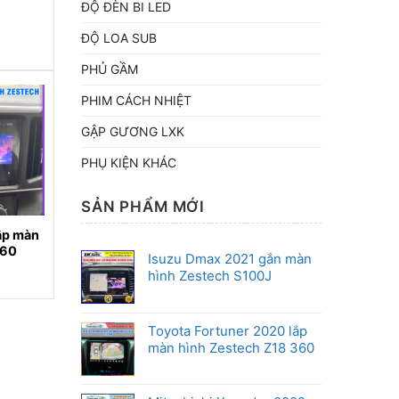
ĐỘ ĐÈN BI LED
ĐỘ LOA SUB
PHỦ GẦM
PHIM CÁCH NHIỆT
GẬP GƯƠNG LXK
PHỤ KIỆN KHÁC
SẢN PHẨM MỚI
lắp màn
360
Isuzu Dmax 2021 gắn màn
hình Zestech S100J
Toyota Fortuner 2020 lắp
màn hình Zestech Z18 360