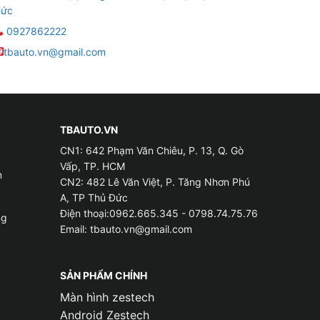
ức
0927862222
tbauto.vn@gmail.com
TBAUTO.VN
CN1: 642 Phạm Văn Chiêu, P. 13, Q. Gò
Vấp, TP. HCM
m
CN2: 482 Lê Văn Việt, P. Tăng Nhơn Phú
A, TP Thủ Đức
Điện thoại:0962.665.345 - 0798.74.75.76
ng
Email:
tbauto.vn@gmail.com
SẢN PHẨM CHÍNH
Màn hình zestech
Android Zestech