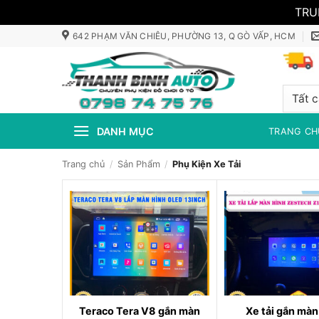
TRU
Bỏ
642 PHẠM VĂN CHIÊU, PHƯỜNG 13, Q GÒ VẤP, HCM
qua
nội
dung
DANH MỤC
TRANG CH
Trang chủ
/
Sản Phẩm
/
Phụ Kiện Xe Tải
Teraco Tera V8 gắn màn
Xe tải gắn màn