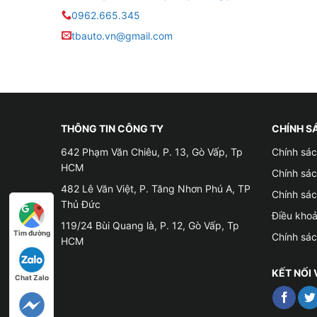
0962.665.345
tbauto.vn@gmail.com
THÔNG TIN CÔNG TY
CHÍNH S
642 Phạm Văn Chiêu, P. 13, Gò Vấp, Tp
Chính sác
HCM
Chính sá
482 Lê Văn Việt, P. Tăng Nhơn Phú A, TP
Chính sá
Thủ Đức
Điều kho
119/24 Bùi Quang là, P. 12, Gò Vấp, Tp
Tìm đường
Chính sá
HCM
KẾT NỐI 
Chat Zalo