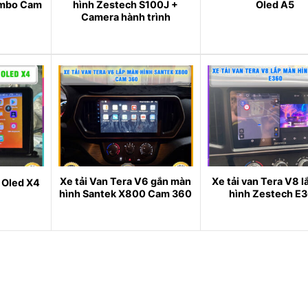
ombo Cam
hình Zestech S100J +
Oled A5
Camera hành trình
Xe tải Van Tera V6 gắn màn
Xe tải van Tera V8 
h Oled X4
hình Santek X800 Cam 360
hình Zestech E