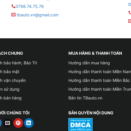
Đ
0798.74.75.76
tbauto.vn@gmail.com
ÁCH CHUNG
MUA HÀNG & THANH TOÁN
h bảo hành, Bảo Trì
Hướng dẫn mua hàng
ch bảo mật
Hướng dẫn thanh toán Miền Na
ch vận chuyển
Hướng dẫn thanh toán Miền Bắc
ản sử dụng
Hướng dẫn thanh toán Miền Tru
ch bán hàng
Bản tin TBauto.vn
VỚI CHÚNG TÔI
BẢN QUYỀN NỘI DUNG