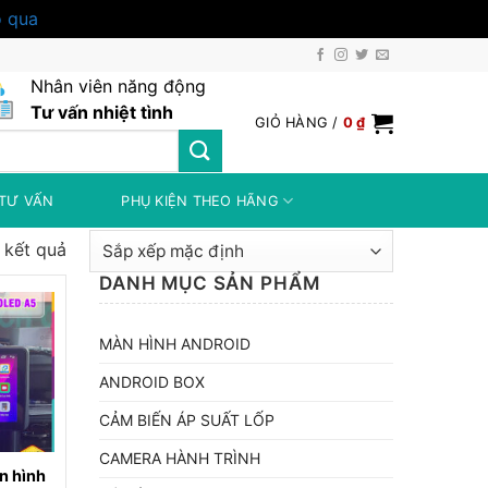
 qua
Nhân viên năng động
Tư vấn nhiệt tình
GIỎ HÀNG /
0
₫
TƯ VẤN
PHỤ KIỆN THEO HÃNG
8 kết quả
DANH MỤC SẢN PHẨM
MÀN HÌNH ANDROID
ANDROID BOX
CẢM BIẾN ÁP SUẤT LỐP
CAMERA HÀNH TRÌNH
n hình