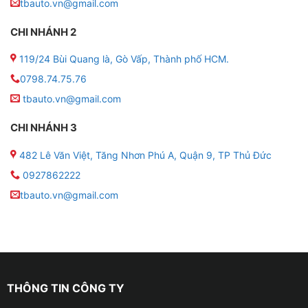
tbauto.vn@gmail.com
✤ Độ trần sao xe ô tô không có mùi khó chịu hay ảnh
hưởng gì đến sức khỏe của người ngồi trong xe.
CHI NHÁNH 2
✤ Màu sắc của trần sao cực kỳ đa dạng, đẹp mắt và
119/24 Bùi Quang là, Gò Vấp, Thành phố HCM.
hiện đại.
0798.74.75.76
tbauto.vn@gmail.com
CHI NHÁNH 3
482 Lê Văn Việt, Tăng Nhơn Phú A, Quận 9, TP Thủ Đức
0927862222
tbauto.vn@gmail.com
THÔNG TIN CÔNG TY