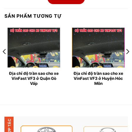
● Độ trần sao cho xe VinFast VF3 vẫn rất thu hút
được không ít sự quan tâm của các bạn chơi xe.
SẢN PHẨM TƯƠNG TỰ
● Đặc biệt, trần sao còn được gọi với tên khác là trần
sao rơi là một kiểu trang trí giúp chiếc xe của bạn
thêm phần nổi bật. Sau khi độ trần sao xe của bạn sẽ
có dải màu sắc lấp lánh làm không gian bên trong
thêm phần lấp lánh, mới mẻ và thêm phần thư giãn cho
người ngồi bên trong.
Địa chỉ độ trần sao cho xe
Địa chỉ độ trần sao cho xe
VinFast VF3 ở Quận Gò
VinFast VF3 ở Huyện Hóc
Vấp
Môn