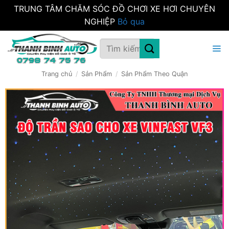
TRUNG TÂM CHĂM SÓC ĐỒ CHƠI XE HƠI CHUYÊN
NGHIỆP
Bỏ qua
Bỏ
Tìm
qua
kiếm:
nội
dung
Trang chủ
/
Sản Phẩm
/
Sản Phẩm Theo Quận