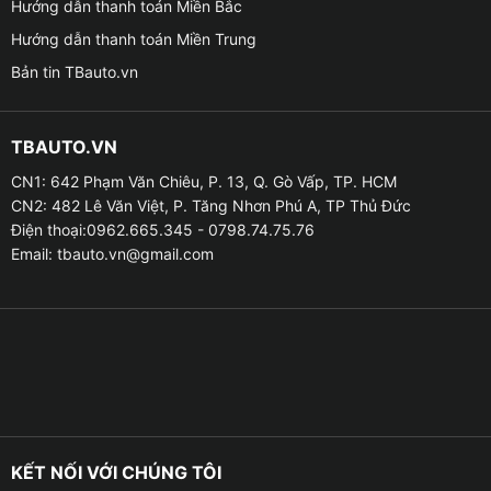
Hướng dẫn thanh toán Miền Bắc
trên remote theo bộ.
Hướng dẫn thanh toán Miền Trung
Bản tin TBauto.vn
✪
Nguyên lý hoạt động của sản phẩm trần sao:
– Các sợi dây sợi quang là dẫn nguồn của ánh sáng
TBAUTO.VN
đến các vị trí đã lắp đặt. Sau đó sử dụng modum để
người dùng có thể lựa chọn các hiệu ứng ánh sáng yêu
CN1: 642 Phạm Văn Chiêu, P. 13, Q. Gò Vấp, TP. HCM
CN2: 482 Lê Văn Việt, P. Tăng Nhơn Phú A, TP Thủ Đức
thích, rồi thiết bị này có thể tự điều chỉnh thông qua
Điện thoại:0962.665.345 - 0798.74.75.76
kết nối với Bluetooth hoặc điều khiển qua điện thoại
Email:
tbauto.vn@gmail.com
thông minh. Tùy vào dòng xe và mật độ sao đã gắn
trên trần và có thể dao động từ 400-700 điểm khác
nhau trên trần xe.
KẾT NỐI VỚI CHÚNG TÔI