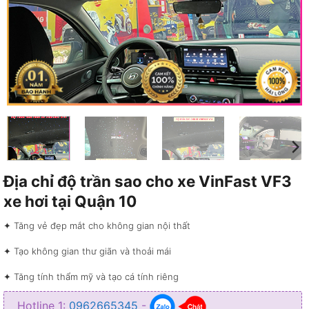
Địa chỉ độ trần sao cho xe VinFast VF3
xe hơi tại Quận 10
✦ Tăng vẻ đẹp mắt cho không gian nội thất
✦ Tạo không gian thư giãn và thoải mái
✦ Tăng tính thẩm mỹ và tạo cá tính riêng
✦ Màu sắc của trần sao cực kỳ đa dạng, đẹp mắt
Hotline 1:
0962665345
-