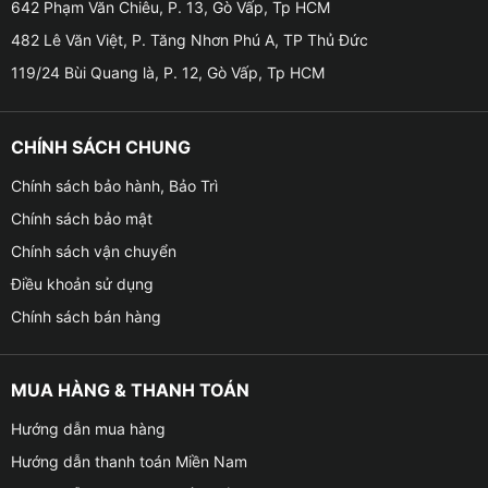
642 Phạm Văn Chiêu, P. 13, Gò Vấp, Tp HCM
Độ trần sao cho xe VinFast VF3 uy tí
482 Lê Văn Việt, P. Tăng Nhơn Phú A, TP Thủ Đức
119/24 Bùi Quang là, P. 12, Gò Vấp, Tp HCM
Cấu tạo và nguyên lý hoạt động trần sao cho xe
VinFast VF3
CHÍNH SÁCH CHUNG
✪
Về cấu tạo của trần sao cũng khá đơn giản, bao
Chính sách bảo hành, Bảo Trì
gồm:
Chính sách bảo mật
– Sợi quang: Có nhiệm vụ dẫn sáng ra các vị trí yêu
Chính sách vận chuyển
cầu đã được lắp đặt chiếu sáng.
Điều khoản sử dụng
Chính sách bán hàng
– Modum điều khiển được tích hợp đèn led: Có khả
năng điều khiển hoạt động của ánh sáng (cụ thể như
đổi màu đèn, đèn nhấp nháy theo nhạc, thời gian sao
MUA HÀNG & THANH TOÁN
băng rơi hay lấp lánh theo chế độ).
Hướng dẫn mua hàng
– Sản phẩm có thể tùy chọn đổi màu qua Bluetooth với
Hướng dẫn thanh toán Miền Nam
nhiều màu đa dạng hoặc điều khiển đổi chế độ màu