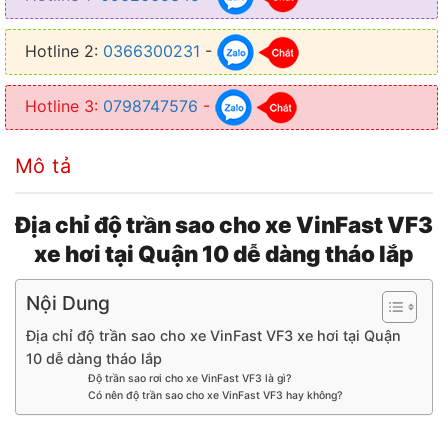
✦ Trần sao giúp nâng cấp trần và làm mới nội thất
Hotline 2:
0366300231
-
✦ Tạo nên những điểm sáng khác biệt so với trần xe
✦ Giúp xe trở nên sang trọng và đẳng cấp hơn
Hotline 3:
0798747576
-
Mô tả
Địa chỉ độ trần sao cho xe VinFast VF3
xe hơi tại Quận 10 dễ dàng tháo lắp
Nội Dung
Địa chỉ độ trần sao cho xe VinFast VF3 xe hơi tại Quận
10 dễ dàng tháo lắp
Độ trần sao rơi cho xe VinFast VF3 là gì?
Có nên độ trần sao cho xe VinFast VF3 hay không?