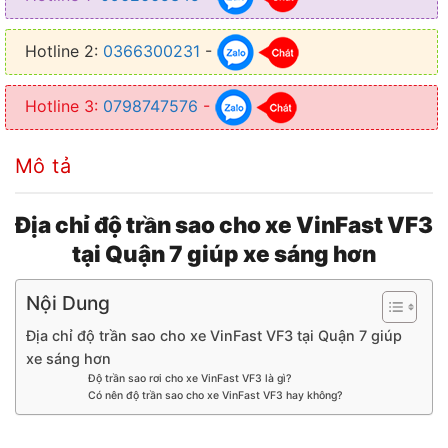
✦ Trần sao giúp nâng cấp trần và làm mới nội thất
Hotline 2:
0366300231
-
✦ Tạo nên những điểm sáng khác biệt so với trần xe
✦ Giúp xe trở nên sang trọng và đẳng cấp hơn
Hotline 3:
0798747576
-
Mô tả
Địa chỉ độ trần sao cho xe VinFast VF3
tại Quận 7 giúp xe sáng hơn
Nội Dung
Địa chỉ độ trần sao cho xe VinFast VF3 tại Quận 7 giúp
xe sáng hơn
Độ trần sao rơi cho xe VinFast VF3 là gì?
Có nên độ trần sao cho xe VinFast VF3 hay không?