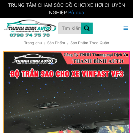
TRUNG TÂM CHĂM SÓC ĐỒ CHƠI XE HƠI CHUYÊN
NGHIỆP
Bỏ qua
Bỏ
Tìm
qua
kiếm:
nội
dung
Trang chủ
/
Sản Phẩm
/
Sản Phẩm Theo Quận