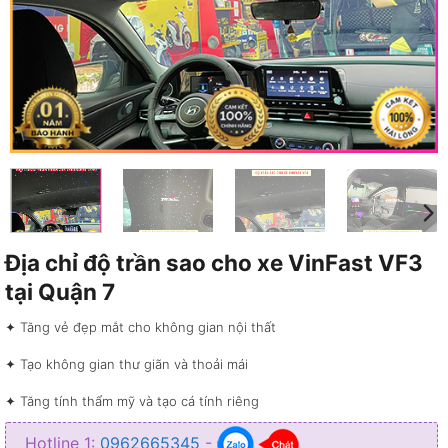
Địa chỉ độ trần sao cho xe VinFast VF3
tại Quận 7
✦ Tăng vẻ đẹp mắt cho không gian nội thất
✦ Tạo không gian thư giãn và thoải mái
✦ Tăng tính thẩm mỹ và tạo cá tính riêng
✦ Màu sắc của trần sao cực kỳ đa dạng, đẹp mắt
Hotline 1:
0962665345
-