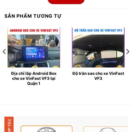
● Độ trần sao cho xe VinFast VF3 vẫn rất thu hút
được không ít sự quan tâm của các bạn chơi xe.
SẢN PHẨM TƯƠNG TỰ
● Đặc biệt, trần sao còn được gọi với tên khác là trần
sao rơi là một kiểu trang trí giúp chiếc xe của bạn
thêm phần nổi bật. Sau khi độ trần sao xe của bạn sẽ
có dải màu sắc lấp lánh làm không gian bên trong
thêm phần lấp lánh, mới mẻ và thêm phần thư giãn cho
người ngồi bên trong.
Địa chỉ lắp Android Box
Độ trần sao cho xe VinFast
cho xe VinFast VF3 tại
VF3
Quận 1