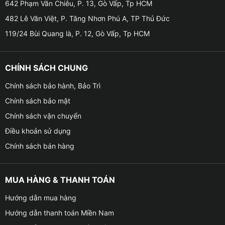
642 Phạm Văn Chiêu, P. 13, Gò Vấp, Tp HCM
Độ trần sao cho xe VinFast VF3 uy tí
482 Lê Văn Việt, P. Tăng Nhơn Phú A, TP Thủ Đức
119/24 Bùi Quang là, P. 12, Gò Vấp, Tp HCM
Cấu tạo và nguyên lý hoạt động trần sao cho xe
VinFast VF3
CHÍNH SÁCH CHUNG
✪
Về cấu tạo của trần sao cũng khá đơn giản, bao
Chính sách bảo hành, Bảo Trì
gồm:
Chính sách bảo mật
– Sợi quang: Có nhiệm vụ dẫn sáng ra các vị trí yêu
Chính sách vận chuyển
cầu đã được lắp đặt chiếu sáng.
Điều khoản sử dụng
Chính sách bán hàng
– Modum điều khiển được tích hợp đèn led: Có khả
năng điều khiển hoạt động của ánh sáng (cụ thể như
đổi màu đèn, đèn nhấp nháy theo nhạc, thời gian sao
MUA HÀNG & THANH TOÁN
băng rơi hay lấp lánh theo chế độ).
Hướng dẫn mua hàng
– Sản phẩm có thể tùy chọn đổi màu qua Bluetooth với
Hướng dẫn thanh toán Miền Nam
nhiều màu đa dạng hoặc điều khiển đổi chế độ màu