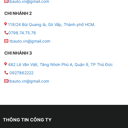
tbauto.vn@gmail.com
✤ Độ trần sao xe ô tô không có mùi khó chịu hay ảnh
hưởng gì đến sức khỏe của người ngồi trong xe.
CHI NHÁNH 2
✤ Màu sắc của trần sao cực kỳ đa dạng, đẹp mắt và
119/24 Bùi Quang là, Gò Vấp, Thành phố HCM.
hiện đại.
0798.74.75.76
tbauto.vn@gmail.com
CHI NHÁNH 3
482 Lê Văn Việt, Tăng Nhơn Phú A, Quận 9, TP Thủ Đức
0927862222
tbauto.vn@gmail.com
THÔNG TIN CÔNG TY