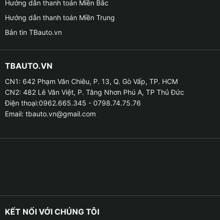
Hướng dẫn thanh toán Miền Bắc
trên remote theo bộ.
Hướng dẫn thanh toán Miền Trung
Bản tin TBauto.vn
✪
Nguyên lý hoạt động của sản phẩm trần sao:
– Các sợi dây sợi quang là dẫn nguồn của ánh sáng
TBAUTO.VN
đến các vị trí đã lắp đặt. Sau đó sử dụng modum để
người dùng có thể lựa chọn các hiệu ứng ánh sáng yêu
CN1: 642 Phạm Văn Chiêu, P. 13, Q. Gò Vấp, TP. HCM
CN2: 482 Lê Văn Việt, P. Tăng Nhơn Phú A, TP Thủ Đức
thích, rồi thiết bị này có thể tự điều chỉnh thông qua
Điện thoại:0962.665.345 - 0798.74.75.76
kết nối với Bluetooth hoặc điều khiển qua điện thoại
Email:
tbauto.vn@gmail.com
thông minh. Tùy vào dòng xe và mật độ sao đã gắn
trên trần và có thể dao động từ 400-700 điểm khác
nhau trên trần xe.
KẾT NỐI VỚI CHÚNG TÔI