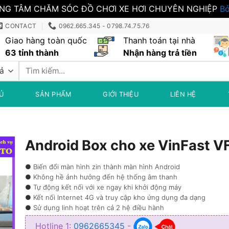
NG TÂM CHĂM SÓC ĐỒ CHƠI XE HƠI CHUYÊN NGHIỆP
Bỏ
CONTACT
0962.665.345 - 0798.74.75.76
Giao hàng toàn quốc
Thanh toán tại nhà
63 tỉnh thành
Nhận hàng trả tiền
Tìm
kiếm:
Ủ
SẢN PHẨM
GIỚI THIỆU
LIÊN HỆ
Android Box cho xe VinFast 
● Biến đổi màn hình zin thành màn hình Android
● Không hề ảnh hưởng đến hệ thống âm thanh
● Tự động kết nối với xe ngay khi khởi động máy
● Kết nối Internet 4G và truy cập kho ứng dụng đa dạng
● Sử dụng linh hoạt trên cả 2 hệ điều hành
● Điều khiển bằng giọng nói thông qua nút bấm trên vô lăng
Hotline 1:
0962665345
-