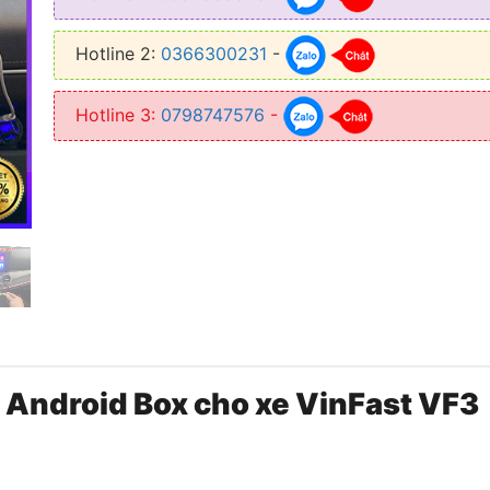
Hotline 2:
0366300231
-
Hotline 3:
0798747576
-
Android Box cho xe VinFast VF3