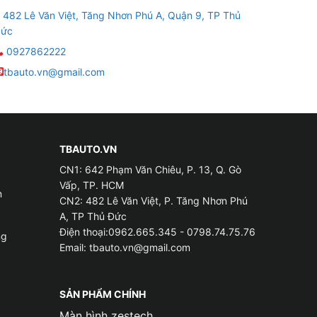
c như Facebook, Youtube, Google,…
482 Lê Văn Việt, Tăng Nhơn Phú A, Quận 9, TP Thủ
ức
khăn cho người dùng.
0927862222
u trên. Thiết bị này sẽ giúp mang đến nhiều
tbauto.vn@gmail.com
TBAUTO.VN
CN1: 642 Phạm Văn Chiêu, P. 13, Q. Gò
Vấp, TP. HCM
m
CN2: 482 Lê Văn Việt, P. Tăng Nhơn Phú
A, TP Thủ Đức
Điện thoại:0962.665.345 - 0798.74.75.76
ng
Email:
tbauto.vn@gmail.com
SẢN PHẨM CHÍNH
Màn hình zestech