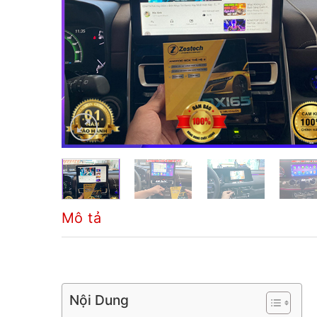
Mô tả
Nội Dung