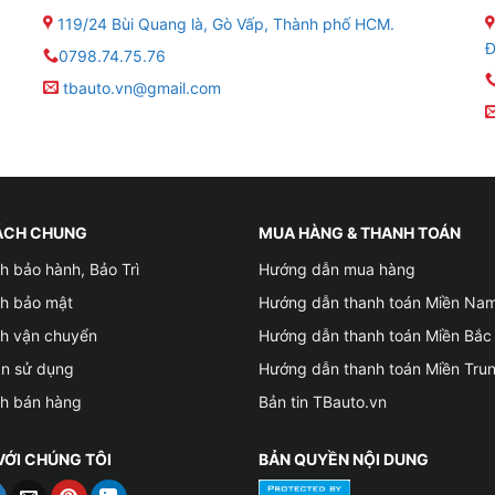
ờng Google Maps và những ứng dụng giải trí phổ biến khá
119/24 Bùi Quang là, Gò Vấp, Thành phố HCM.
Đ
0798.74.75.76
ính năng, thao tác sử dụng phức tạp nên gây ra nhiều khó 
tbauto.vn@gmail.com
F3 là giải pháp hoàn hảo để khắc phục những vấn đề vừa nê
ại không làm ảnh hưởng đến kết cấu của xe.
ÁCH CHUNG
MUA HÀNG & THANH TOÁN
h bảo hành, Bảo Trì
Hướng dẫn mua hàng
ch bảo mật
Hướng dẫn thanh toán Miền Na
ch vận chuyển
Hướng dẫn thanh toán Miền Bắc
ản sử dụng
Hướng dẫn thanh toán Miền Tru
ch bán hàng
Bản tin TBauto.vn
VỚI CHÚNG TÔI
BẢN QUYỀN NỘI DUNG