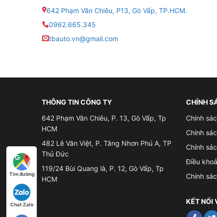
✤ Không thể truy cập các ứng dụng chỉ dẫn đư
642 Phạm Văn Chiêu, P13, Gò Vấp, TP.HCM.
0962.665.345
✤ Hệ điều hành Carplay còn nhiều hạn chế về t
tbauto.vn@gmail.com
✤ Do đó, lắp đặt Android Box cho xe VinFast V
trải nghiệm thú vị và tiện ích đến với bạn mà l
THÔNG TIN CÔNG TY
CHÍNH S
642 Phạm Văn Chiêu, P. 13, Gò Vấp, Tp
Chính sác
HCM
Chính sá
482 Lê Văn Việt, P. Tăng Nhơn Phú A, TP
Chính sá
Thủ Đức
Điều kho
119/24 Bùi Quang là, P. 12, Gò Vấp, Tp
Tìm đường
Chính sá
HCM
KẾT NỐI 
Chat Zalo