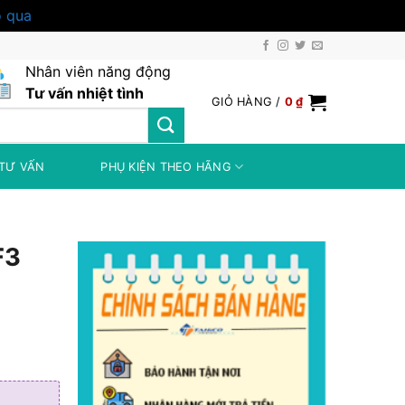
 qua
Nhân viên năng động
Tư vấn nhiệt tình
GIỎ HÀNG /
0
₫
TƯ VẤN
PHỤ KIỆN THEO HÃNG
VF3