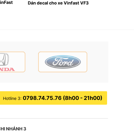
inFast
Dán decal cho xe Vinfast VF3
HCM
ghi hiện đại. Tuy nhiên, màn hình zin của xe
gười lái, cụ thể sau:
0798.74.75.76 (8h00 - 21h00)
Hotline 3:
HI NHÁNH 3