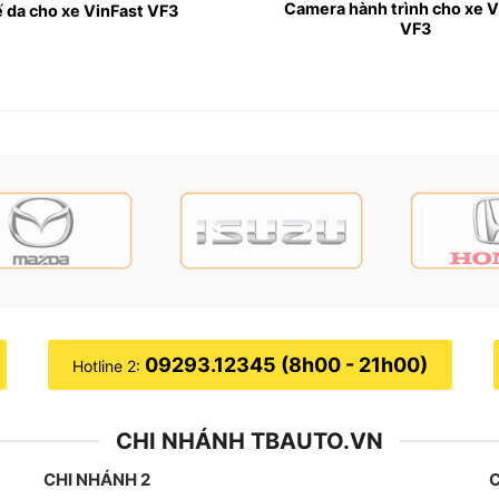
Camera hành trình cho xe V
 da cho xe VinFast VF3
VF3
a chỉ lắp Android Box cho xe VinFast VF3 uy tín chất lượng tại TP
Fast VF3?
ẳng cấp, sang trọng cùng với khoang nội thất đầy đủ tiện n
 nên chưa thể đáp ứng được trọn vẹn nhu cầu sử dụng của n
09293.12345 (8h00 - 21h00)
Hotline 2:
iều về tính năng và khả năng kết nối với Internet.
CHI NHÁNH TBAUTO.VN
với các thiết bị từ Apple như Iphone hoặc Ipad.
CHI NHÁNH 2
C