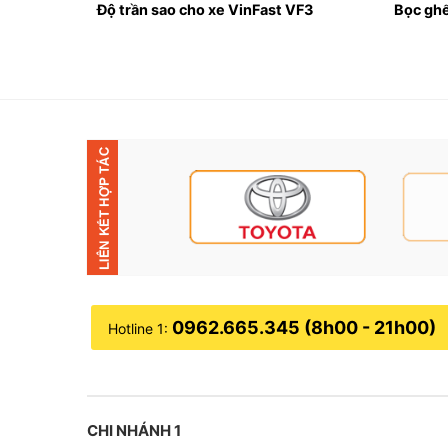
VinFast
Độ trần sao cho xe VinFast VF3
Bọc ghế
Đị
Tại sao nên lắp Android Box cho xe Vin
✤ Xe ô tô điện VinFast thường sở hữu thiết kế đ
VinFast vẫn còn một số điểm hạn chế nhất định
0962.665.345 (8h00 - 21h00)
Hotline 1:
✤ Màn hình không có khe cắm sim 4G, hạn chế nh
✤ Màn hình zin nên nó chỉ có thể liên kết cùng 
CHI NHÁNH 1