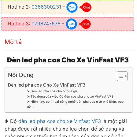
Hotline 2:
0366300231
-
Hotline 3:
0798747576
-
Mô tả
Đèn led pha cos Cho Xe VinFast VF3
Nội Dung
Đèn led pha cos Cho Xe VinFast VF3
➤ Đèn led pha cos cho ô tô là gì?
➤ Tác dụng của việc độ đèn cos pha cho xe VinFast VF3
➤ Hiện nay, có 4 loại công nghệ đèn pha cos ô tô phổ biến, bao
gồm:
❥ Độ
đèn led pha cos cho xe Vinfast VF3
là một giải
pháp được rất nhiều chủ xe lựa chọn để sử dụng và
khắc phục sự thiếu hụt ánh sáng của đèn xe có sẵn