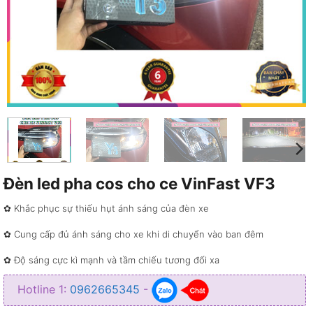
Đèn led pha cos cho ce VinFast VF3
✿ Khắc phục sự thiếu hụt ánh sáng của đèn xe
✿ Cung cấp đủ ánh sáng cho xe khi di chuyển vào ban đêm
✿ Độ sáng cực kì mạnh và tầm chiếu tương đối xa
✿ Giúp ánh sáng mạnh hơn gấp 3 lần so với ánh sáng zin
Hotline 1:
0962665345
-