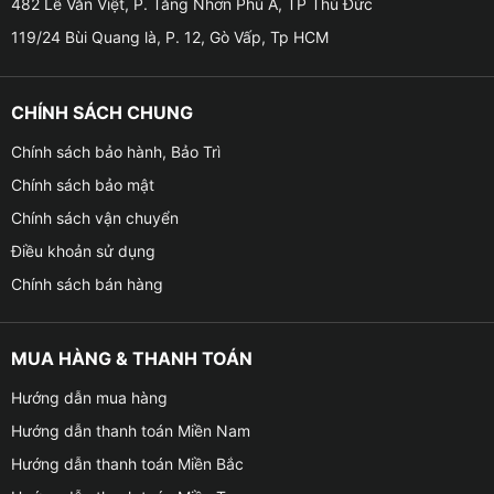
482 Lê Văn Việt, P. Tăng Nhơn Phú A, TP Thủ Đức
của bạn được :
119/24 Bùi Quang là, P. 12, Gò Vấp, Tp HCM
CHÍNH SÁCH CHUNG
Chính sách bảo hành, Bảo Trì
Chính sách bảo mật
Chính sách vận chuyển
Điều khoản sử dụng
Chính sách bán hàng
MUA HÀNG & THANH TOÁN
Hướng dẫn mua hàng
Giá lắp đèn led pha cos cho xe Vinfast VF3 t
Hướng dẫn thanh toán Miền Nam
Hướng dẫn thanh toán Miền Bắc
• Giúp ánh sáng đèn mạnh hơn: Độ đèn led cos pha