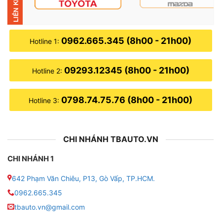
đèn pha và đèn cos cho dễ nhớ và dễ đọc.
0962.665.345 (8h00 - 21h00)
Hotline 1:
09293.12345 (8h00 - 21h00)
Hotline 2:
0798.74.75.76 (8h00 - 21h00)
Hotline 3:
CHI NHÁNH TBAUTO.VN
CHI NHÁNH 1
642 Phạm Văn Chiêu, P13, Gò Vấp, TP.HCM.
Địa chỉ lắp đèn led pha cos cho xe Vinf
0962.665.345
tbauto.vn@gmail.com
➤ Tác dụng của việc
đ
ộ đèn cos pha
cho
xe VinFast