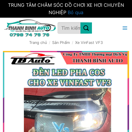
TRUNG TÂM CHĂM SÓC ĐỒ CHƠI XE HƠI CHUYÊN
NGHIỆP
Bỏ qua
Bỏ
Tìm
qua
kiếm:
nội
dung
Trang chủ
/
Sản Phẩm
/
Xe VinFast VF3