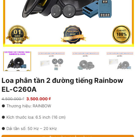
Loa phân tần 2 đường tiếng Rainbow
EL-C260A
Giá
Giá
4.500.000
3.500.000
₫
₫
gốc
hiện
● Thương hiệu: RAINBOW
là:
tại
4.500.000 ₫.
là:
3.500.000 ₫.
● Kích thước loa: 6.5 inch (16 cm)
● Dải tần số: 50 Hz – 20 kHz