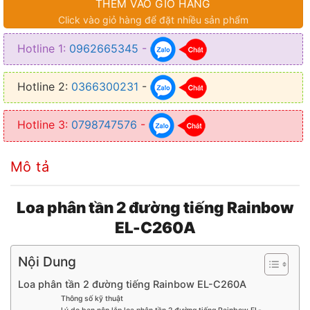
THÊM VÀO GIỎ HÀNG
● Công suất cực đại: 150W
Click vào giỏ hàng để đặt nhiều sản phẩm
● Công suất định mức: 75W
Hotline 1:
0962665345
-
● Dải tần số: 60Hz-20kHz
● Độ nhạy: 88 dB/Wm
Hotline 2:
0366300231
-
● Trở kháng: 3,4 Ohm
Hotline 3:
0798747576
-
Mô tả
Loa phân tần 2 đường tiếng Rainbow
EL-C260A
Nội Dung
Loa phân tần 2 đường tiếng Rainbow EL-C260A
Thông số kỹ thuật