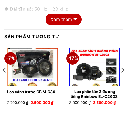
● Dải tần số: 50 Hz – 20 kHz
Xem thêm
● Công suất cực đại: 150W
● Công suất định mức: 75W
SẢN PHẨM TƯƠNG TỰ
● Dải tần số: 60Hz-20kHz
-7%
-17%
● Độ nhạy: 88 dB/Wm
● Trở kháng: 3,4 Ohm
Loa phân tần 2 đường
Loa cánh trước GB M-630
tiếng Rainbow EL-C260S
Giá
Giá
Giá
Giá
2.700.000
₫
2.500.000
₫
3.000.000
₫
2.500.000
₫
gốc
hiện
gốc
hiện
là:
tại
là:
tại
2.700.000 ₫.
là:
3.000.000 ₫.
là:
0.000 ₫.
2.500.000 ₫.
2.500.