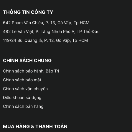
định. Đây cũng là lợi thế lớn đối với các hệ thống âm
thanh trên xe hơi.
THÔNG TIN CÔNG TY
✤ Tiết kiệm điện năng trên xe khi loa có độ nhạy cao
642 Phạm Văn Chiêu, P. 13, Gò Vấp, Tp HCM
482 Lê Văn Việt, P. Tăng Nhơn Phú A, TP Thủ Đức
– Độ nhạy 88 dB/W/m là mức lý tưởng để cho loa luôn
119/24 Bùi Quang là, P. 12, Gò Vấp, Tp HCM
hoạt động hiệu quả với các ampli có công suất vừa
phải cũng như còn giúp tiết kiệm năng lượng và tối ưu
hóa hiệu suất âm thanh.
CHÍNH SÁCH CHUNG
Chính sách bảo hành, Bảo Trì
✤ Công nghệ kết nối AUX tiện ích
Chính sách bảo mật
– Loa phân tần 2 đường tiếng Rainbow EL-C260A hỗ
Chính sách vận chuyển
trợ công nghệ kết nối AUX, giúp cho loa Rainbow EL-
Điều khoản sử dụng
C260A dễ dàng kết nối với nhiều thiết bị âm thanh
Chính sách bán hàng
khác nhau. Điều này mang đến sự linh hoạt trong việc
nghe nhạc và kết nối cùng với các hệ thống giải trí đa
dạng.
MUA HÀNG & THANH TOÁN