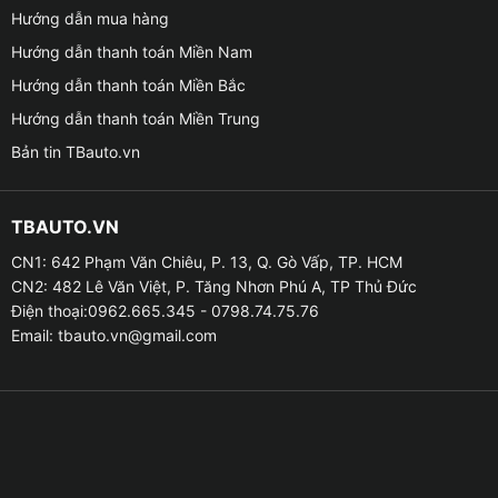
✤ Dễ dàng lắp đặt trên xe
Hướng dẫn mua hàng
Hướng dẫn thanh toán Miền Nam
– Việc lắp đặt loa Rainbow EL-C260A không phức tạp,
Hướng dẫn thanh toán Miền Bắc
phù hợp với nhiều dòng xe trên thị trường hiện nay.
Giúp tiết kiệm không gian và dễ dàng tích hợp vào nội
Hướng dẫn thanh toán Miền Trung
thất xe mà không ảnh hưởng đến thẩm mỹ của xe.
Bản tin TBauto.vn
– Bộ sản phẩm loa mày là một trong những sự lựa
chọn lý tưởng cho những bạn muốn nâng cấp hệ thống
TBAUTO.VN
âm thanh cho xe của mình với chất lượng cao, thiết kế
CN1: 642 Phạm Văn Chiêu, P. 13, Q. Gò Vấp, TP. HCM
gọn gàng và kết nối linh hoạt.
CN2: 482 Lê Văn Việt, P. Tăng Nhơn Phú A, TP Thủ Đức
Điện thoại:0962.665.345 - 0798.74.75.76
Email:
tbauto.vn@gmail.com