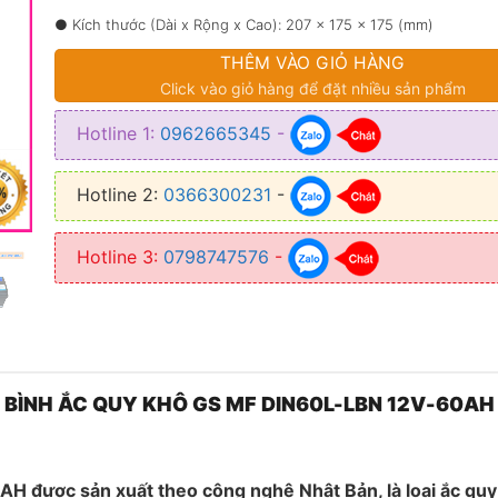
1.690.000
● Kích thước (Dài x Rộng x Cao): 207 x 175 x 175 (mm)
THÊM VÀO GIỎ HÀNG
Click vào giỏ hàng để đặt nhiều sản phẩm
Hotline 1:
0962665345
-
Hotline 2:
0366300231
-
Hotline 3:
0798747576
-
BÌNH ẮC QUY KHÔ GS MF DIN60L-LBN 12V-60AH
H được sản xuất theo công nghệ Nhật Bản, là loại ắc quy 