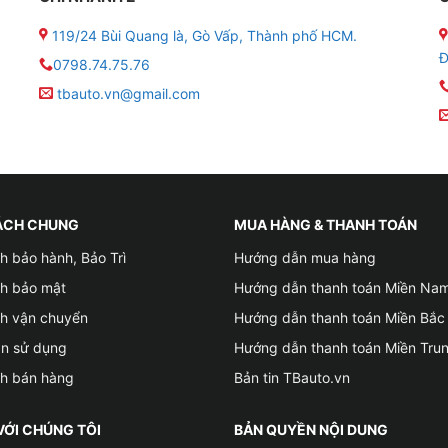
 175 (mm)
119/24 Bùi Quang là, Gò Vấp, Thành phố HCM.
Đ
0798.74.75.76
tbauto.vn@gmail.com
 cho các dòng xe sau:
ÁCH CHUNG
MUA HÀNG & THANH TOÁN
h bảo hành, Bảo Trì
Hướng dẫn mua hàng
ch bảo mật
Hướng dẫn thanh toán Miền Na
ch vận chuyển
Hướng dẫn thanh toán Miền Bắc
ản sử dụng
Hướng dẫn thanh toán Miền Tru
o
ch bán hàng
Bản tin TBauto.vn
VỚI CHÚNG TÔI
BẢN QUYỀN NỘI DUNG