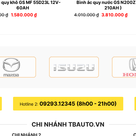
c quy khô GS MF 55D23L 12V-
Bình ắc quy nước GS N200Z
60AH
210AH )
Giá
Giá
Giá
Giá
000
₫
1.580.000
₫
4.010.000
₫
3.810.000
₫
gốc
hiện
gốc
hiện
là:
tại
là:
tại
1.880.000 ₫.
là:
4.010.000 ₫.
là:
1.580.000 ₫.
3.81
Bình ắc quy khô GS MF DIN60L-LBN 12V-60AH TB Auto
MF DIN60L-LBN 12V-60AH
09293.12345 (8h00 - 21h00)
Hotline 2:
CHI NHÁNH TBAUTO.VN
CHI NHÁNH 2
C