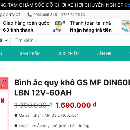
NG TÂM CHĂM SÓC ĐỒ CHƠI XE HƠI CHUYÊN NGHIỆP
Bỏ
CONTACT
0962.665.345 - 0798.74.75.76
Giao hàng toàn quốc
Thanh toán tại nhà
63 tỉnh thành
Nhận hàng trả tiền
Tìm
kiếm:
Ủ
SẢN PHẨM
GIỚI THIỆU
LIÊN HỆ
Bình ắc quy khô GS MF DIN60
LBN 12V-60AH
Giá
Giá
1.990.000
1.690.000
₫
₫
gốc
hiện
● Mã sản phẩm: MF GS DIN60L-LBN
là:
tại
1.990.000 ₫.
là:
● Loại bình: Ắc quy khô (miễn bảo dưỡng)