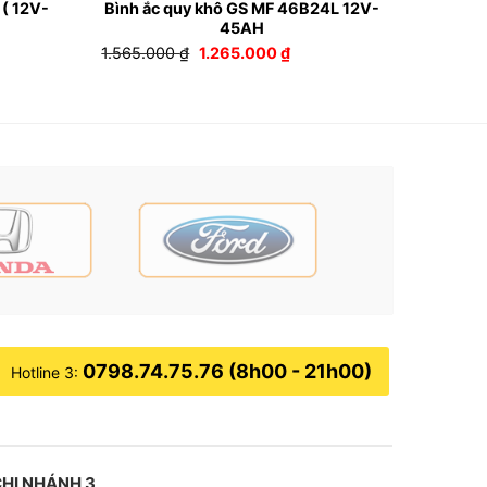
 ( 12V-
Bình ắc quy khô GS MF 46B24L 12V-
45AH
Giá
Giá
1.565.000
₫
1.265.000
₫
gốc
hiện
là:
tại
1.565.000 ₫.
là:
0.000 ₫.
1.265.000 ₫.
0798.74.75.76 (8h00 - 21h00)
Hotline 3:
HI NHÁNH 3