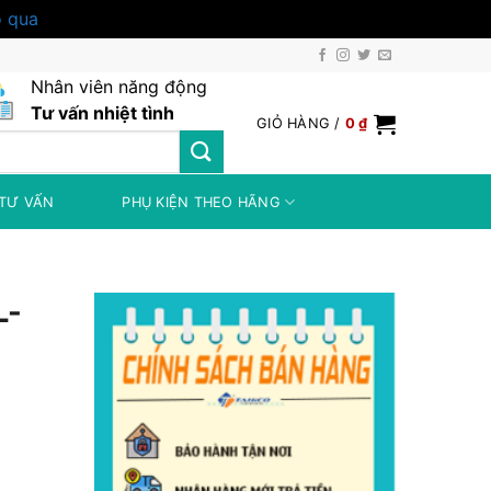
 qua
Nhân viên năng động
Tư vấn nhiệt tình
GIỎ HÀNG /
0
₫
TƯ VẤN
PHỤ KIỆN THEO HÃNG
L-