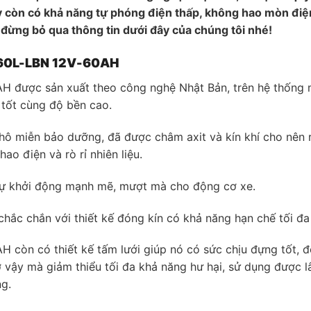
 còn có khả năng tự phóng điện thấp, không hao mòn điện n
đừng bỏ qua thông tin dưới đây của chúng tôi nhé!
N60L-LBN 12V-60AH
 được sản xuất theo công nghệ Nhật Bản, trên hệ thống 
 tốt cùng độ bền cao.
miễn bảo dưỡng, đã được châm axit và kín khí cho nên rất 
ao điện và rò rỉ nhiên liệu.
ự khởi động mạnh mẽ, mượt mà cho động cơ xe.
ắc chắn với thiết kế đóng kín có khả năng hạn chế tối đa t
còn có thiết kế tấm lưới giúp nó có sức chịu đựng tốt, đ
ậy mà giảm thiểu tối đa khả năng hư hại, sử dụng được lâu 
g.