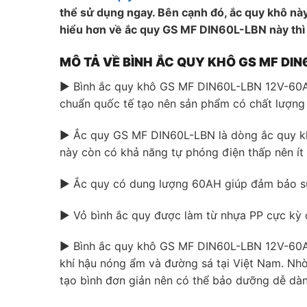
thể sử dụng ngay. Bên cạnh đó, ắc quy khô này
hiểu hơn về ắc quy GS MF DIN60L-LBN này thì 
MÔ TẢ VỀ BÌNH ẮC QUY KHÔ GS MF DI
▶ Bình ắc quy khô GS MF DIN60L-LBN 12V-60AH
chuẩn quốc tế tạo nên sản phẩm có chất lượng
▶ Ắc quy GS MF DIN60L-LBN là dòng ắc quy khô 
này còn có khả năng tự phóng điện thấp nên ít h
▶ Ắc quy có dung lượng 60AH giúp đảm bảo s
▶ Vỏ bình ắc quy được làm từ nhựa PP cực kỳ ch
▶ Bình ắc quy khô GS MF DIN60L-LBN 12V-60AH 
khí hậu nóng ẩm và đường sá tại Việt Nam. Nhờ v
tạo bình đơn giản nên có thể bảo dưỡng dễ dàn