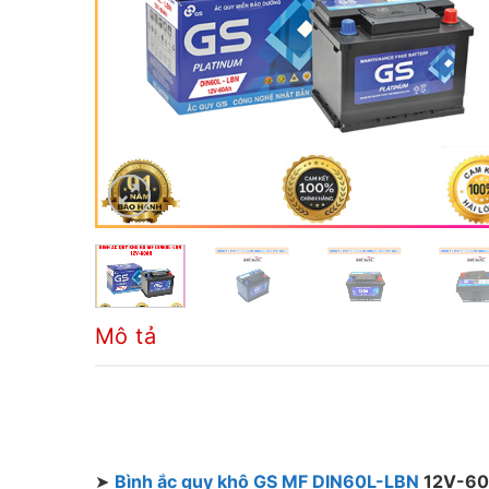
Mô tả
➤
Bình ắc quy khô GS MF DIN60L-LBN
12V-60A