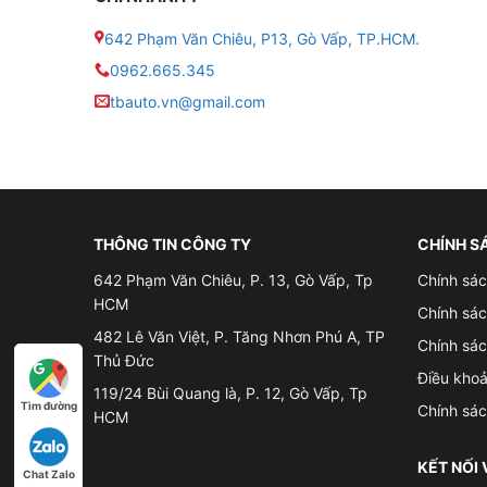
● Kích thước (Dài x Rộng x Cao): 207 x 175 x
642 Phạm Văn Chiêu, P13, Gò Vấp, TP.HCM.
● Loại bình: Ắc quy khô (miễn bảo dưỡng)
0962.665.345
tbauto.vn@gmail.com
●
Ắc quy khô GS MF DIN60L-LBN chuyên dùng
‐ PMC: Paso
‐ Kia: K3, Cerato
THÔNG TIN CÔNG TY
CHÍNH S
‐ Toyota: Innova Venturer
642 Phạm Văn Chiêu, P. 13, Gò Vấp, Tp
Chính sác
HCM
‐ Nissan: QASHQAI
Chính sá
482 Lê Văn Việt, P. Tăng Nhơn Phú A, TP
Chính sá
‐ Hyundai: Kona, Elantra, Accent
Thủ Đức
Điều kho
119/24 Bùi Quang là, P. 12, Gò Vấp, Tp
‐ Ford: Fiesta, Focus, EcoSport, Escape, Monde
Tìm đường
Chính sá
HCM
|Xem thêm:
Cảm biến lùi tiến 6 mắt cho xe ô tô
KẾT NỐI 
Chat Zalo