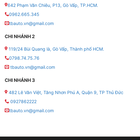
642 Phạm Văn Chiêu, P13, Gò Vấp, TP.HCM.
0962.665.345
Bình ắc quy khô GS MF 85D26L ( 12V-75AH )
tbauto.vn@gmail.com
CHI NHÁNH 2
2 . Thông số kỹ thuật về bình ắc quy khô GS MF
119/24 Bùi Quang là, Gò Vấp, Thành phố HCM.
85D26L ( 12V-75AH )
0798.74.75.76
■ Mã sản phẩm: MF 85D26L
tbauto.vn@gmail.com
CHI NHÁNH 3
■ Vật liệu làm vỏ bình: Nhựa PP
482 Lê Văn Việt, Tăng Nhơn Phú A, Quận 9, TP Thủ Đức
■ Kích thước bình (Dài*Rộng*Cao): 232 x 173 x 225
0927862222
(mm)
tbauto.vn@gmail.com
■ Hãng sản xuất: GS
■ Tiêu chuẩn bình: JIS