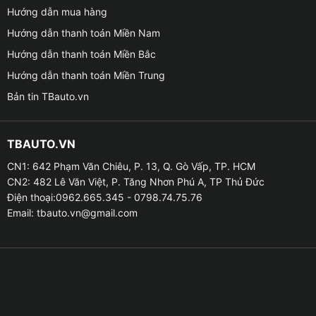
■ Ắc quy chỉ được bảo hành cho mục đích khởi động
Hướng dẫn mua hàng
động cơ (Ngoại trừ bình Ắc quy L30 và L100 dùng cho
Hướng dẫn thanh toán Miền Nam
mục đích thắp sáng).
Hướng dẫn thanh toán Miền Bắc
Hướng dẫn thanh toán Miền Trung
Bản tin TBauto.vn
3 . ĐẶC ĐIỂM NỔI BẬT BÌNH ẮC QUY KHÔ GS MF
TBAUTO.VN
85D26L ( 12V-75AH ) ?
CN1: 642 Phạm Văn Chiêu, P. 13, Q. Gò Vấp, TP. HCM
CN2: 482 Lê Văn Việt, P. Tăng Nhơn Phú A, TP Thủ Đức
➜ Bình ắc quy GS có dòng khởi động cao, ổn định, khả
Điện thoại:0962.665.345 - 0798.74.75.76
năng tích trữ điện năng cao đáp ứng nhu cầu khởi
Email:
tbauto.vn@gmail.com
động động cơ của hầu hết các dòng xe ô tô hiện đại.
➜ Trên thị trường, bình ắc quy khô GS MF 85D26L (
12V-75AH ) này có mức giá vừa phải, phù hợp với
mức tiêu dùng của người Việt. So với những dòng ắc
quy khác cùng phân khúc trên thị trường hiện nay, thì