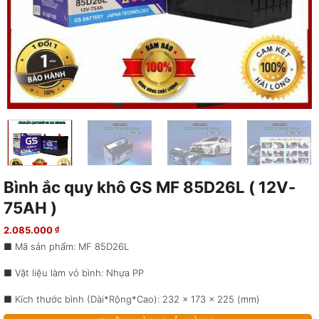
Bình ắc quy khô GS MF 85D26L ( 12V-
75AH )
2.085.000
₫
■ Mã sản phẩm: MF 85D26L
■ Vật liệu làm vỏ bình: Nhựa PP
■ Kích thước bình (Dài*Rộng*Cao): 232 x 173 x 225 (mm)