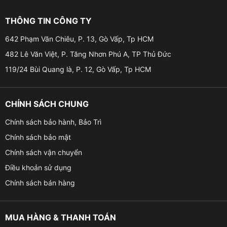
■ Điện áp: 12V
THÔNG TIN CÔNG TY
■ Dung lượng: 75Ah
642 Phạm Văn Chiêu, P. 13, Gò Vấp, Tp HCM
482 Lê Văn Việt, P. Tăng Nhơn Phú A, TP Thủ Đức
■ Khối lượng: 18kg
119/24 Bùi Quang là, P. 12, Gò Vấp, Tp HCM
■ Màu sắc: Đen
■ Chủng loại: Ắc quy khô (kín khí miễn bảo dưỡng)
CHÍNH SÁCH CHUNG
Chính sách bảo hành, Bảo Trì
■ Vị trí cọc: L
Chính sách bảo mật
■ Sử dụng cho: Khởi động xe ô tô
Chính sách vận chuyển
Điều khoản sử dụng
■ Xuất xứ: Việt Nam
Chính sách bán hàng
■ Ắc quy được bảo hành 6 tháng kể từ ngày bán về
các sai sót do nhà sản xuất.
MUA HÀNG & THANH TOÁN