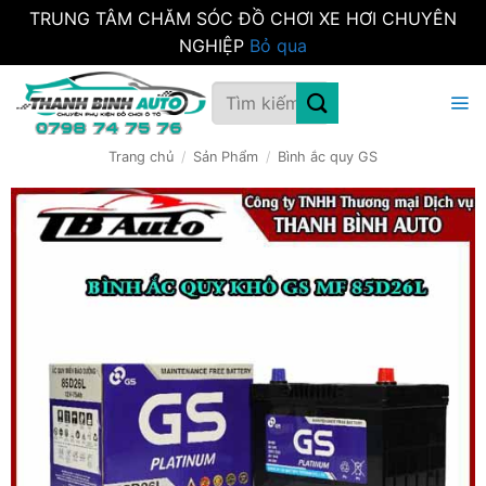
TRUNG TÂM CHĂM SÓC ĐỒ CHƠI XE HƠI CHUYÊN
NGHIỆP
Bỏ qua
Bỏ
Tìm
qua
kiếm:
nội
dung
Trang chủ
/
Sản Phẩm
/
Bình ắc quy GS