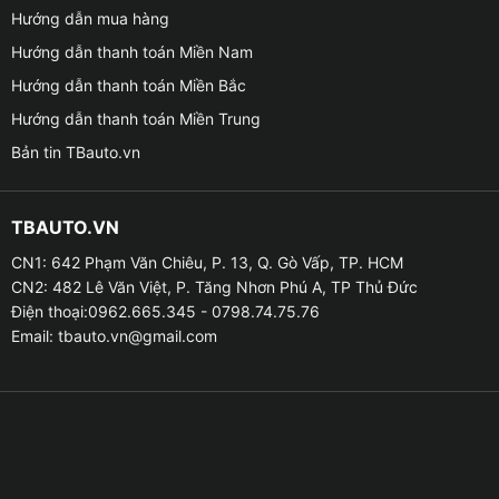
– Vinfast Fadil
Hướng dẫn mua hàng
Hướng dẫn thanh toán Miền Nam
| Xem thêm:
Cảm biến áp suất lốp Steelmate MT30
Hướng dẫn thanh toán Miền Bắc
Hướng dẫn thanh toán Miền Trung
Bản tin TBauto.vn
TBAUTO.VN
CN1: 642 Phạm Văn Chiêu, P. 13, Q. Gò Vấp, TP. HCM
CN2: 482 Lê Văn Việt, P. Tăng Nhơn Phú A, TP Thủ Đức
Điện thoại:0962.665.345 - 0798.74.75.76
Email:
tbauto.vn@gmail.com
Ắc quy khô GS DIN45L-LBN kín khí