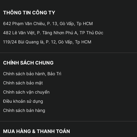
● Thời gian bảo hành: 6 tháng
THÔNG TIN CÔNG TY
●
Các dòng xe chuyên sử dụng bình ắc quy khô GS
642 Phạm Văn Chiêu, P. 13, Gò Vấp, Tp HCM
MF DIN45L-LBN:
482 Lê Văn Việt, P. Tăng Nhơn Phú A, TP Thủ Đức
– Huyndai: Accent, Elantra
119/24 Bùi Quang là, P. 12, Gò Vấp, Tp HCM
– Chevrolet: Spark 1.0
CHÍNH SÁCH CHUNG
– Ford: Focus, Fiesta
Chính sách bảo hành, Bảo Trì
– Các mẫu xe Toyota từ 2017
Chính sách bảo mật
Chính sách vận chuyển
– Honda: CR-V, Civic
Điều khoản sử dụng
– Suzuki: Vitara
Chính sách bán hàng
– Daewoo: Matiz, Vân
MUA HÀNG & THANH TOÁN