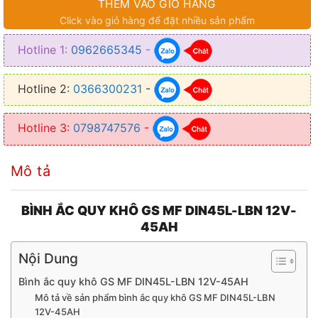
THÊM VÀO GIỎ HÀNG
Click vào giỏ hàng để đặt nhiều sản phẩm
Hotline 1:
0962665345
-
Hotline 2:
0366300231
-
Hotline 3:
0798747576
-
Mô tả
BÌNH ẮC QUY KHÔ GS MF DIN45L-LBN 12V-
45AH
Nội Dung
Bình ắc quy khô GS MF DIN45L-LBN 12V-45AH
Mô tả về sản phẩm bình ắc quy khô GS MF DIN45L-LBN
12V-45AH