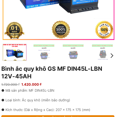
Bình ắc quy khô GS MF DIN45L-LBN
12V-45AH
Giá
Giá
1.720.000
1.420.000
₫
₫
gốc
hiện
● Mã sản phẩm: MF DIN45L-LBN
là:
tại
1.720.000 ₫.
là:
1.420.000 ₫.
● Loại bình: Ắc quy khô (miễn bảo dưỡng)
● Kích thước (Dài x Rộng x Cao): 207 x 175 x 175 (mm)