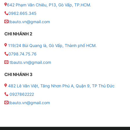
Thông số kỹ thuật của bình ắc quy khô GS MF
642 Phạm Văn Chiêu, P13, Gò Vấp, TP.HCM.
DIN45L-LBN 12V-45AH
0962.665.345
● Mã sản phẩm: MF DIN45L-LBN
tbauto.vn@gmail.com
CHI NHÁNH 2
● Thương hiệu: GS
119/24 Bùi Quang là, Gò Vấp, Thành phố HCM.
● Điện áp: 12V
0798.74.75.76
● Dung lượng: 45AH
tbauto.vn@gmail.com
● Kích thước (Dài x Rộng x Cao): 207 x 175 x 175
CHI NHÁNH 3
(mm)
482 Lê Văn Việt, Tăng Nhơn Phú A, Quận 9, TP Thủ Đức
● Loại bình: Ắc quy khô (miễn bảo dưỡng)
0927862222
tbauto.vn@gmail.com
● Phân loại ắc quy: Chì axit
● Xuất xứ: Việt Nam