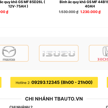
 ắc quy khô GS MF 85D26L (
Bình ắc quy khô GS MF 44B1
12V-75AH )
40AH
Giá
Giá
000
₫
1.530.000
₫
1.230.000
₫
gốc
hiện
là:
tại
1.530.000 ₫.
là:
1.23
09293.12345 (8h00 - 21h00)
Hotline 2:
Bình ắc quy khô Start-Stop GS Q85 ( 12V-65AH )
CHI NHÁNH TBAUTO.VN
CHI NHÁNH 2
C