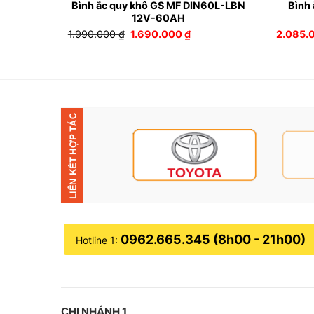
19L 12V-
Bình ắc quy khô GS MF DIN60L-LBN
Bình
12V-60AH
Giá
Giá
1.990.000
₫
1.690.000
₫
2.085.
gốc
hiện
là:
tại
1.990.000 ₫.
là:
00 ₫.
1.690.000 ₫.
0962.665.345 (8h00 - 21h00)
Hotline 1:
CHI NHÁNH 1