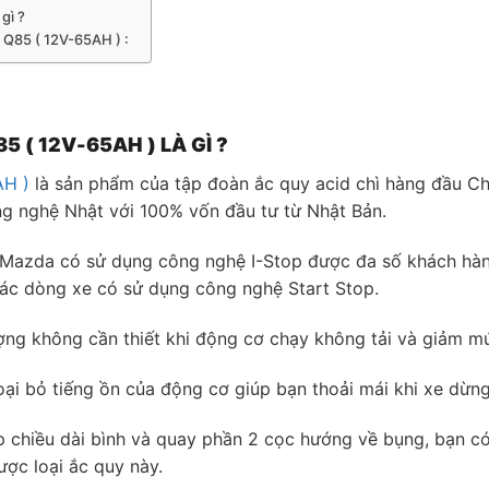
gì ?
S Q85 ( 12V-65AH ) :
5 ( 12V-65AH ) LÀ GÌ ?
AH )
là sản phẩm của tập đoàn ắc quy acid chì hàng đầu C
 nghệ Nhật với 100% vốn đầu tư từ Nhật Bản.
e Mazda có sử dụng công nghệ I-Stop được đa số khách hàn
 các dòng xe có sử dụng công nghệ Start Stop.
ợng không cần thiết khi động cơ chạy không tải và giảm mức
loại bỏ tiếng ồn của động cơ giúp bạn thoải mái khi xe dừn
 chiều dài bình và quay phần 2 cọc hướng về bụng, bạn có 
ược loại ắc quy này.