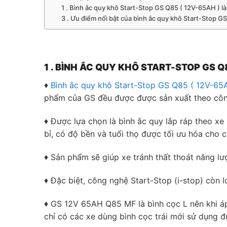
1 . Bình ắc quy khô Start-Stop GS Q85 ( 12V-65AH ) là 
3 . Ưu điểm nổi bật của bình ắc quy khô Start-Stop G
1 . BÌNH ẮC QUY KHÔ START-STOP GS Q8
♦
Bình ắc quy khô Start-Stop GS Q85 ( 12V-65
phẩm của GS đều được được sản xuất theo công
♦ Được lựa chọn là bình ắc quy lắp ráp theo x
bỉ, có độ bền và tuổi thọ được tối ưu hóa cho
♦ Sản phẩm sẽ giúp xe tránh thất thoát năng lư
♦ Đặc biệt, công nghệ Start-Stop (i-stop) còn 
♦ GS 12V 65AH Q85 MF là bình cọc L nên khi áp
chỉ có các xe dùng bình cọc trái mới sử dụng đ