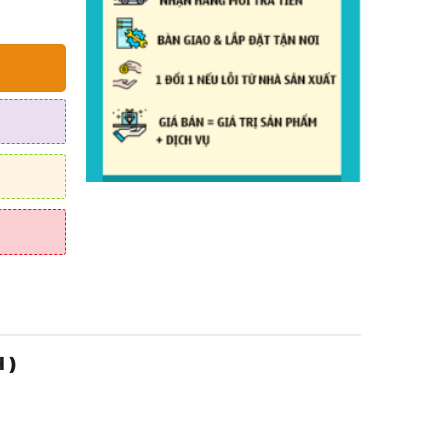
0 ₫.
 )