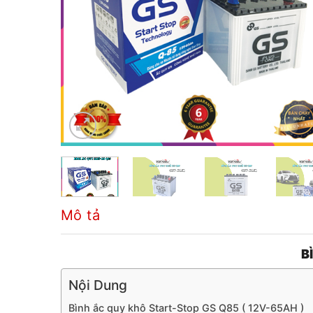
Mô tả
B
Nội Dung
Bình ắc quy khô Start-Stop GS Q85 ( 12V-65AH )