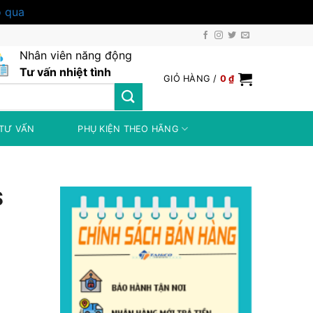
 qua
Nhân viên năng động
Tư vấn nhiệt tình
GIỎ HÀNG /
0
₫
TƯ VẤN
PHỤ KIỆN THEO HÃNG
S