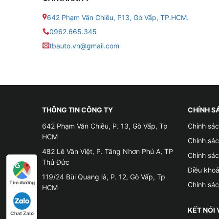
2 . Thông số kỹ thuật bình ắc quy khô Start-S
642 Phạm Văn Chiêu, P13, Gò Vấp, TP.HCM.
■ Tên Gọi : Ắc Quy Khởi Động 12V 65AH
0962.665.345
■ Kích Thước ( Dài x Rộng x Cao ) : 232 x 17
tbauto.vn@gmail.com
■ Trọng lượng : 16kg
■ Mã Sản Phẩm : Q85
THÔNG TIN CÔNG TY
CHÍNH S
■ Thương hiệu : GS
642 Phạm Văn Chiêu, P. 13, Gò Vấp, Tp
Chính sác
■ Điện Áp : 12V
HCM
Chính sá
482 Lê Văn Việt, P. Tăng Nhơn Phú A, TP
Chính sá
■ Dung Lượng : 65AH
Thủ Đức
Điều kho
119/24 Bùi Quang là, P. 12, Gò Vấp, Tp
■ Vị trí cọc : Cọc nghịch
Tìm đường
Chính sá
HCM
■ Tiêu chuẩn bình : JIS
KẾT NỐI 
Chat Zalo