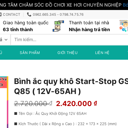
NG TÂM CHĂM SÓC ĐỒ CHƠI XE HƠI CHUYÊN NGHIỆP
Bỏ
CONTACT
0962.665.345 - 0798.74.75.76
Giao hàng toàn quốc
Thanh toán tại nhà
63 tỉnh thành
Nhận hàng trả tiền
Tìm
kiếm:
Ủ
SẢN PHẨM
GIỚI THIỆU
LIÊN HỆ
Bình ắc quy khô Start-Stop G
Q85 ( 12V-65AH )
Giá
Giá
2.720.000
2.420.000
₫
₫
gốc
hiện
■ Tên Gọi : Ắc Quy Khởi Động 12V 65AH
là:
tại
2.720.000 ₫.
là:
■ Kích Thước ( Dài x Rộng x Cao ) : 232 x 173 x 225 (mm)