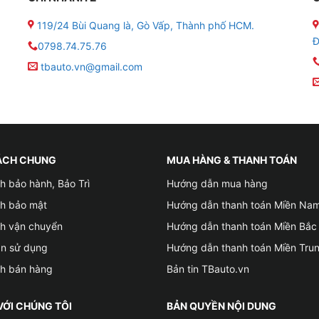
top GS Q85 ( 12V-65AH ) :
119/24 Bùi Quang là, Gò Vấp, Thành phố HCM.
Đ
0798.74.75.76
3 x 225 (mm)
tbauto.vn@gmail.com
ÁCH CHUNG
MUA HÀNG & THANH TOÁN
h bảo hành, Bảo Trì
Hướng dẫn mua hàng
ch bảo mật
Hướng dẫn thanh toán Miền Na
ch vận chuyển
Hướng dẫn thanh toán Miền Bắc
ản sử dụng
Hướng dẫn thanh toán Miền Tru
ch bán hàng
Bản tin TBauto.vn
VỚI CHÚNG TÔI
BẢN QUYỀN NỘI DUNG