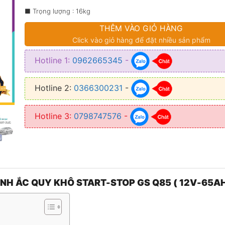
2.420.00
■ Trọng lượng : 16kg
THÊM VÀO GIỎ HÀNG
Click vào giỏ hàng để đặt nhiều sản phẩm
Hotline 1:
0962665345
-
Hotline 2:
0366300231
-
Hotline 3:
0798747576
-
ÌNH ẮC QUY KHÔ START-STOP GS Q85 ( 12V-65AH