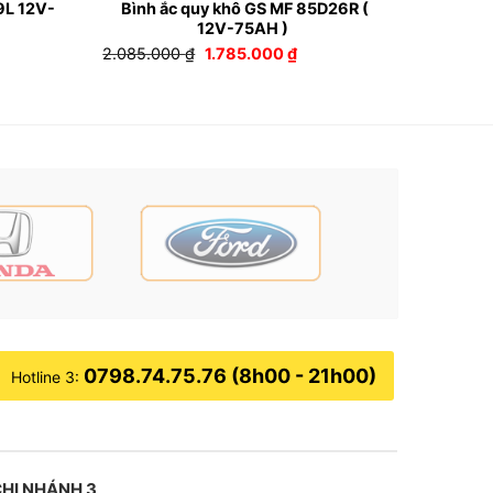
9L 12V-
Bình ắc quy khô GS MF 85D26R (
12V-75AH )
Giá
Giá
2.085.000
₫
1.785.000
₫
gốc
hiện
là:
tại
2.085.000 ₫.
là:
0.000 ₫.
1.785.000 ₫.
0798.74.75.76 (8h00 - 21h00)
Hotline 3:
HI NHÁNH 3