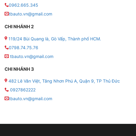
0962.665.345
● Dung lượng: 65AH
tbauto.vn@gmail.com
● Kích thước (Dài x Rộng x Cao): 260 x 173 x 225
CHI NHÁNH 2
(mm)
119/24 Bùi Quang là, Gò Vấp, Thành phố HCM.
● Loại bình: Ắc quy nước
0798.74.75.76
tbauto.vn@gmail.com
● Trọng lượng axit: 5 lít
CHI NHÁNH 3
● Vật liệu làm vỏ bình: Nhựa PP
482 Lê Văn Việt, Tăng Nhơn Phú A, Quận 9, TP Thủ Đức
● Xuất xứ: Việt Nam
0927862222
tbauto.vn@gmail.com
● Thời gian bảo hành: 6 tháng
● Ắc quy nước GS NS70 chuyên dùng cho các dòng
xe sau:
‐ Hino: xe tải