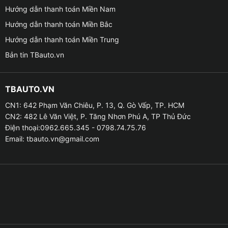
Hướng dẫn thanh toán Miền Nam
Hướng dẫn thanh toán Miền Bắc
Hướng dẫn thanh toán Miền Trung
Bản tin TBauto.vn
TBAUTO.VN
Ắc quy nước GS NS70 12V-65AH có
CN1: 642 Phạm Văn Chiêu, P. 13, Q. Gò Vấp, TP. HCM
CN2: 482 Lê Văn Việt, P. Tăng Nhơn Phú A, TP Thủ Đức
BÌNH ẮC QUY NƯỚC GS NS70 12V-65AH CÓ
Điện thoại:0962.665.345 - 0798.74.75.76
Email:
tbauto.vn@gmail.com
ƯU ĐIỂM GÌ ?
✦ Bình ắc quy nước GS NS70 12V-65AH có 6 ngăn bên
trong giúp cung cấp đủ năng lượng để cho các thiết bị
sử dụng dưới dạng điện năng.
✦ Mỗi ngăn của ắc quy GS NS70 đều có nắp vặn phía
trên thành của hộp ắc quy dày để không bị rò rỉ axit.