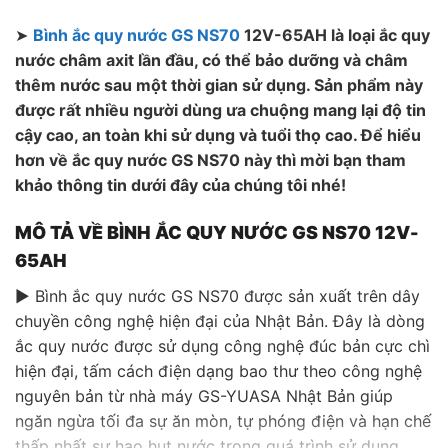
➤
Bình ắc quy nước GS NS70
12V-65AH là loại ắc quy
nước châm axit lần đầu, có thể bảo dưỡng và châm
thêm nước sau một thời gian sử dụng. Sản phẩm này
được rất nhiều người dùng ưa chuộng mang lại độ tin
cậy cao, an toàn khi sử dụng và tuổi thọ cao. Để hiểu
hơn về ắc quy nước GS NS70 này thì mời bạn tham
khảo thông tin dưới đây của chúng tôi nhé!
MÔ TẢ VỀ BÌNH ẮC QUY NƯỚC GS NS70 12V-
65AH
▶ Bình ắc quy nước GS NS70 được sản xuất trên dây
chuyền công nghệ hiện đại của Nhật Bản. Đây là dòng
ắc quy nước được sử dụng công nghệ đúc bản cực chì
hiện đại, tấm cách điện dạng bao thư theo công nghệ
nguyên bản từ nhà máy GS-YUASA Nhật Bản giúp
ngăn ngừa tối đa sự ăn mòn, tự phóng điện và hạn chế
thấp nhất sự hao hụt nước trong quá trình sử dụng.