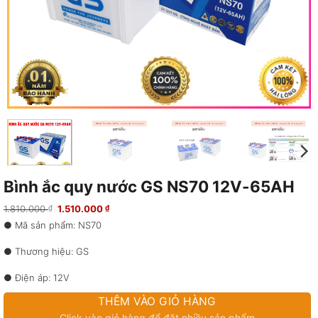
Bình ắc quy nước GS NS70 12V-65AH
Giá
Giá
1.810.000
1.510.000
₫
₫
gốc
hiện
● Mã sản phẩm: NS70
là:
tại
1.810.000 ₫.
là:
1.510.000 ₫.
● Thương hiệu: GS
● Điện áp: 12V
THÊM VÀO GIỎ HÀNG
● Dung lượng: 65AH
Click vào giỏ hàng để đặt nhiều sản phẩm