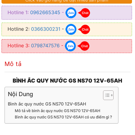
● Kích thước (Dài x Rộng x Cao): 260 x 173 x 225 (mm)
Hotline 1:
0962665345
-
● Loại bình: Ắc quy nước
● Trọng lượng axit: 5 lít
Hotline 2:
0366300231
-
● Vật liệu làm vỏ bình: Nhựa PP
Hotline 3:
0798747576
-
● Xuất xứ: Việt Nam
● Thời gian bảo hành: 6 tháng
Mô tả
BÌNH ẮC QUY NƯỚC GS NS70 12V-65AH
Nội Dung
Bình ắc quy nước GS NS70 12V-65AH
Mô tả về bình ắc quy nước GS NS70 12V-65AH
Bình ắc quy nước GS NS70 12V-65AH có ưu điểm gì ?