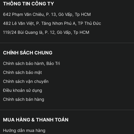
THÔNG TIN CÔNG TY
‐ Toyota: Hiace, Van,…
642 Phạm Văn Chiêu, P. 13, Gò Vấp, Tp HCM
482 Lê Văn Việt, P. Tăng Nhơn Phú A, TP Thủ Đức
‐ KIA: Sorento, Pregio
119/24 Bùi Quang là, P. 12, Gò Vấp, Tp HCM
‐ Mitsubishi: Grandis, Canter Truck
CHÍNH SÁCH CHUNG
‐ Isuzu: Tải Srr90N, Dmax S/LS, tải FTR 8 Ton
Chính sách bảo hành, Bảo Trì
‐ Khởi động mô tơ các thiết bị điện
Chính sách bảo mật
Chính sách vận chuyển
| Xem thêm:
Chai xịt sơn mạ kẽm chống rỉ sét chuyên dụng Wurth
Điều khoản sử dụng
Chính sách bán hàng
MUA HÀNG & THANH TOÁN
Hướng dẫn mua hàng