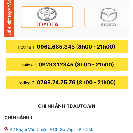
0962.665.345 (8h00 - 21h00)
Hotline 1:
Bình ắc quy nước GS NS70
09293.12345 (8h00 - 21h00)
Hotline 2:
Thông số kỹ thuật của bình ắc quy nước GS NS70
0798.74.75.76 (8h00 - 21h00)
Hotline 3:
12V-65AH
● Mã sản phẩm: NS70
CHI NHÁNH TBAUTO.VN
● Thương hiệu: GS
CHI NHÁNH 1
● Điện áp: 12V
642 Phạm Văn Chiêu, P13, Gò Vấp, TP.HCM.