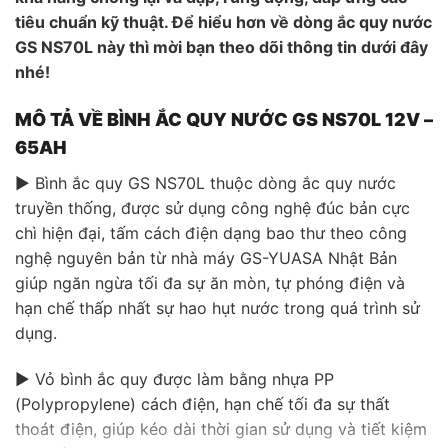
tiêu chuẩn kỹ thuật. Để hiểu hơn về dòng ắc quy nước
GS NS70L này thì mời bạn theo dõi thông tin dưới đây
nhé!
MÔ TẢ VỀ BÌNH ẮC QUY NƯỚC GS NS70L 12V –
65AH
▶ Bình ắc quy GS NS70L thuộc dòng ắc quy nước
truyền thống, được sử dụng công nghệ đúc bản cực
chì hiện đại, tấm cách điện dạng bao thư theo công
nghệ nguyên bản từ nhà máy GS-YUASA Nhật Bản
giúp ngăn ngừa tối đa sự ăn mòn, tự phóng điện và
hạn chế thấp nhất sự hao hụt nước trong quá trình sử
dụng.
▶ Vỏ bình ắc quy được làm bằng nhựa PP
(Polypropylene) cách điện, hạn chế tối đa sự thất
thoát điện, giúp kéo dài thời gian sử dụng và tiết kiệm