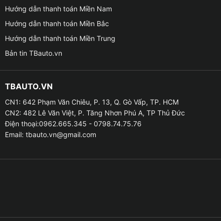
Hướng dẫn thanh toán Miền Nam
Hướng dẫn thanh toán Miền Bắc
Hướng dẫn thanh toán Miền Trung
Bình ắc quy nước GS NS70L 12V – 65
Bản tin TBauto.vn
Bình ắc quy nước GS NS70L 12V – 65AH có ưu điểm
TBAUTO.VN
gì ?
CN1: 642 Phạm Văn Chiêu, P. 13, Q. Gò Vấp, TP. HCM
✦ Ắc quy GS NS70L là loại bình ắc quy nước, được
CN2: 482 Lê Văn Việt, P. Tăng Nhơn Phú A, TP Thủ Đức
Điện thoại:0962.665.345 - 0798.74.75.76
chia thành các ngăn, mỗi ngăn của ắc quy được liên
Email:
tbauto.vn@gmail.com
kết với nhau để tạo ra nguồn điện ổn định, mạnh mẽ
và giúp quá trình khởi động xe nhanh chóng.
✦ Vỏ bình của ắc quy được làm bằng nhựa cứng, có
độ bền và khả năng chống rung, chống phù, chịu nhiệt
tốt. Ắc quy GS NS70L có nắp vặn có thiết kế tỉ mỉ, vừa
khít và có khả năng đảm không bị rò rỉ axit bình trong