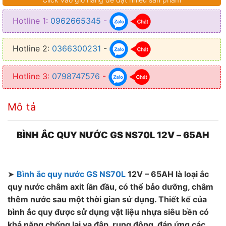
● Kích thước (Dài x Rộng x Cao): 260 x 173 x 225 (mm)
Hotline 1:
0962665345
-
● Loại bình: Ắc quy nước
● Xuất xứ: Việt Nam
Hotline 2:
0366300231
-
● Thời gian sử dụng: 6 tháng
Hotline 3:
0798747576
-
Mô tả
BÌNH ẮC QUY NƯỚC GS NS70L 12V – 65AH
➤
Bình ắc quy nước GS NS70L
12V – 65AH là loại ắc
quy nước châm axit lần đầu, có thể bảo dưỡng, châm
thêm nước sau một thời gian sử dụng. Thiết kế của
bình ắc quy được sử dụng vật liệu nhựa siêu bền có
khả năng chống lại va đập, rung động, đáp ứng các