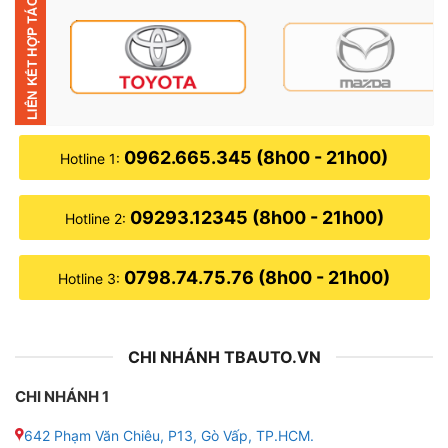
Bình ắc quy nước GS NS70L 
0962.665.345 (8h00 - 21h00)
Hotline 1:
Thông số kỹ thuật của bình ắc quy nước GS NS70L
12V – 65AH
09293.12345 (8h00 - 21h00)
Hotline 2:
● Mã sản phẩm: NS70
0798.74.75.76 (8h00 - 21h00)
Hotline 3:
● Thương hiệu: GS
● Điện áp: 12V
CHI NHÁNH TBAUTO.VN
● Dung lượng: 65AH
CHI NHÁNH 1
● Kích thước (Dài x Rộng x Cao): 260 x 173 x 225
642 Phạm Văn Chiêu, P13, Gò Vấp, TP.HCM.