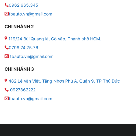
(mm)
0962.665.345
tbauto.vn@gmail.com
● Loại bình: Ắc quy nước
CHI NHÁNH 2
● Xuất xứ: Việt Nam
119/24 Bùi Quang là, Gò Vấp, Thành phố HCM.
● Thời gian sử dụng: 6 tháng
0798.74.75.76
tbauto.vn@gmail.com
● Ắc quy nước GS NS70L chuyên dùng cho các dòng
xe sau:
CHI NHÁNH 3
‐ Xe tải Isuzu
482 Lê Văn Việt, Tăng Nhơn Phú A, Quận 9, TP Thủ Đức
0927862222
‐ Isuzu: D-Max, MU-X
tbauto.vn@gmail.com
‐ Honda: Accord
‐ Hyundai: Santafe, Tucson (D)
‐ Mitsubishi: Grandis, Pajero