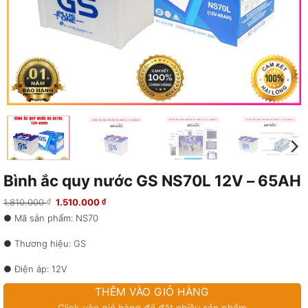
Bình ắc quy nước GS NS70L 12V – 65AH
Giá
Giá
1.810.000
1.510.000
₫
₫
gốc
hiện
● Mã sản phẩm: NS70
là:
tại
1.810.000 ₫.
là:
1.510.000 ₫.
● Thương hiệu: GS
● Điện áp: 12V
THÊM VÀO GIỎ HÀNG
● Dung lượng: 65AH
Click vào giỏ hàng để đặt nhiều sản phẩm