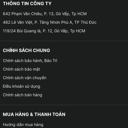
THÔNG TIN CÔNG TY
‐ Ford: Escape, Transit
642 Phạm Văn Chiêu, P. 13, Gò Vấp, Tp HCM
482 Lê Văn Việt, P. Tăng Nhơn Phú A, TP Thủ Đức
‐ Toyota: Hiace, Fortuner, Land Cruiser
119/24 Bùi Quang là, P. 12, Gò Vấp, Tp HCM
‐ Xe tải Hino
CHÍNH SÁCH CHUNG
| Xem thêm:
Bơm Lốp Điện Tử Đa Năng VIETMAP P01 PLUS
Chính sách bảo hành, Bảo Trì
Chính sách bảo mật
Chính sách vận chuyển
Điều khoản sử dụng
Chính sách bán hàng
MUA HÀNG & THANH TOÁN
Hướng dẫn mua hàng