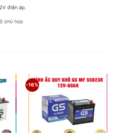
2V điện áp.
độ phù hợp
êu chuẩn Cơ Sở TCCS 01;2013/GSV đảm bảo độ
 Việt Nam.
-16%