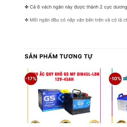
✤ Cả 6 vách ngăn này được thành 2 cực dương v
✤ Mỗi ngăn đều có nắp vặn bên trên và có lá ch
✤ Bình ắc quy GS được thiết kế phù hợp với đi
bền cao, tuổi thọ dài mang lại sự an toàn và yê
✤ Ắc quy gs 80ah là một trong TOP các sản phẩ
SẢN PHẨM TƯƠNG TỰ
-17%
-10%