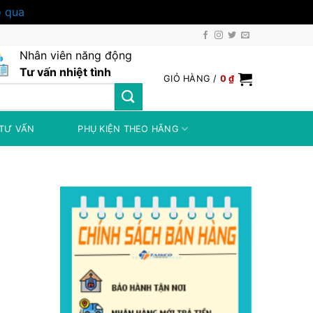
 qua
Nhân viên năng động
Tư vấn nhiệt tình
GIỎ HÀNG /
0
₫
TƯ VẤN
PHỤ KIỆN THEO HÃNG