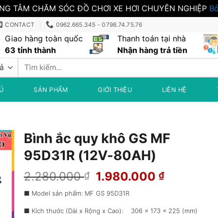
NG TÂM CHĂM SÓC ĐỒ CHƠI XE HƠI CHUYÊN NGHIỆP
Bỏ
CONTACT
0962.665.345 - 0798.74.75.76
Giao hàng toàn quốc
Thanh toán tại nhà
63 tỉnh thành
Nhận hàng trả tiền
Tìm
kiếm:
Ủ
SẢN PHẨM
GIỚI THIỆU
LIÊN HỆ
Bình ắc quy khô GS MF
95D31R (12V-80AH)
Giá
Giá
2.280.000
1.980.000
₫
₫
gốc
hiện
■ Model sản phẩm: MF GS 95D31R
là:
tại
2.280.000 ₫.
là:
■ Kích thước (Dài x Rộng x Cao): 306 x 173 x 225 (mm)