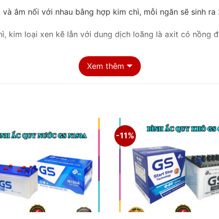
à âm nối với nhau bằng hợp kim chì, mỗi ngăn sẽ sinh ra 
ì, kim loại xen kẽ lẫn với dung dịch loãng là axit có nồng 
ều kiện khí hậu và địa hình tại Việt Nam đáp ứng theo ti
Xem thêm
n tâm trên mọi hành trình.
m ắc quy bán chạy nhất của thương hiệu GS tại thị trường
-11%