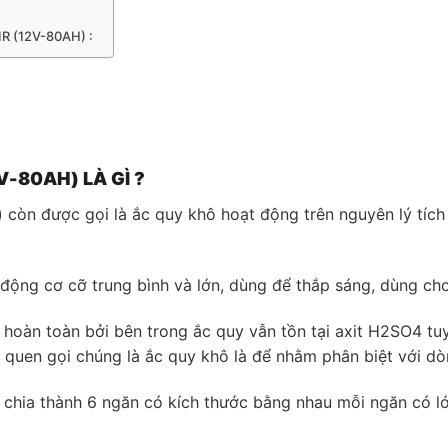
1R (12V-80AH) :
V-80AH) LÀ GÌ ?
 còn được gọi là ắc quy khô hoạt động trên nguyên lý tích t
ộng cơ cỡ trung bình và lớn, dùng để thắp sáng, dùng cho
hoàn toàn bởi bên trong ắc quy vẫn tồn tại axit H2SO4 tuy 
i quen gọi chúng là ắc quy khô là để nhằm phân biệt với d
 chia thành 6 ngăn có kích thước bằng nhau mỗi ngăn có l