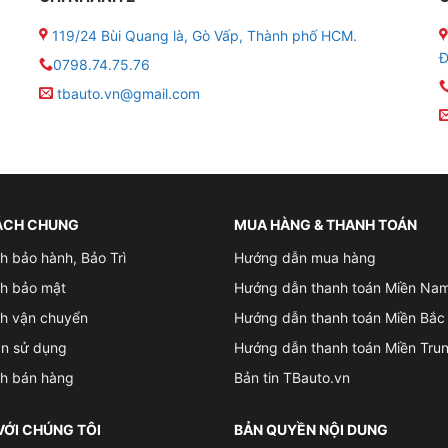
Bình ắc quy khô GS MF 95D31R (12V-80AH)
119/24 Bùi Quang là, Gò Vấp, Thành phố HCM.
Đ
0798.74.75.76
F 95D31R (12V-80AH)
:
tbauto.vn@gmail.com
 x 225 (mm)
ÁCH CHUNG
MUA HÀNG & THANH TOÁN
h bảo hành, Bảo Trì
Hướng dẫn mua hàng
ch bảo mật
Hướng dẫn thanh toán Miền Na
ch vận chuyển
Hướng dẫn thanh toán Miền Bắc
ản sử dụng
Hướng dẫn thanh toán Miền Tru
ch bán hàng
Bản tin TBauto.vn
VỚI CHÚNG TÔI
BẢN QUYỀN NỘI DUNG