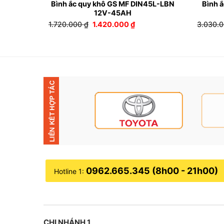
N80L (
Bình ắc quy khô GS MF DIN45L-LBN
Bình 
12V-45AH
á
Giá
Giá
1.720.000
₫
1.420.000
₫
3.030.
n
gốc
hiện
là:
tại
1.720.000 ₫.
là:
480.000 ₫.
1.420.000 ₫.
0962.665.345 (8h00 - 21h00)
Hotline 1:
CHI NHÁNH 1