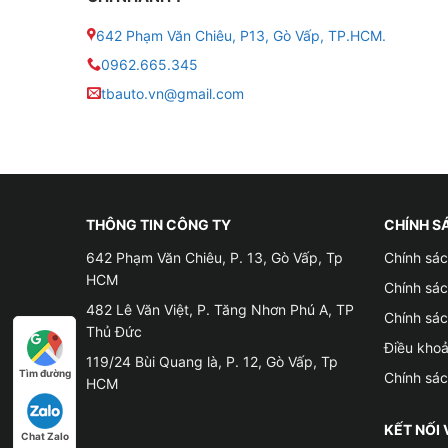
642 Phạm Văn Chiêu, P13, Gò Vấp, TP.HCM.
0962.665.345
2
.
Thông số kỹ thuật của bình ắc quy khô
GS M
tbauto.vn@gmail.com
■ Model sản phẩm: MF GS 95D31R
■ Kích thước (Dài x Rộng x Cao): 306 x 173
THÔNG TIN CÔNG TY
CHÍNH S
■ Bảo hành : 6 tháng
642 Phạm Văn Chiêu, P. 13, Gò Vấp, Tp
Chính sác
■ Mã JIS: 95D31R
HCM
Chính sá
482 Lê Văn Việt, P. Tăng Nhơn Phú A, TP
Chính sá
■ Điện áp: 12V
Thủ Đức
Điều kho
119/24 Bùi Quang là, P. 12, Gò Vấp, Tp
■ Dung lượng: 80Ah
Tìm đường
Chính sá
HCM
■ Loại bình: Bình khô (miễn bảo dưỡng)
KẾT NỐI 
Chat Zalo