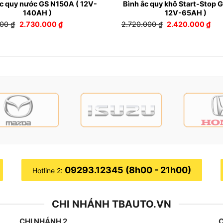
ắc quy nước GS N150A ( 12V-
Bình ắc quy khô Start-Stop 
140AH )
12V-65AH )
Giá
Giá
Giá
Giá
000
₫
2.730.000
₫
2.720.000
₫
2.420.000
₫
gốc
hiện
gốc
hiệ
là:
tại
là:
tại
3.030.000 ₫.
là:
2.720.000 ₫.
là:
2.730.000 ₫.
2.4
09293.12345 (8h00 - 21h00)
Hotline 2:
CHI NHÁNH TBAUTO.VN
CHI NHÁNH 2
C