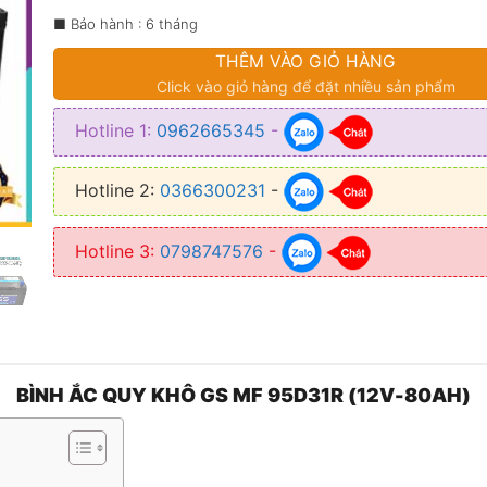
1.980.00
■ Bảo hành : 6 tháng
THÊM VÀO GIỎ HÀNG
Click vào giỏ hàng để đặt nhiều sản phẩm
Hotline 1:
0962665345
-
Hotline 2:
0366300231
-
Hotline 3:
0798747576
-
BÌNH ẮC QUY KHÔ GS MF 95D31R (12V-80AH)